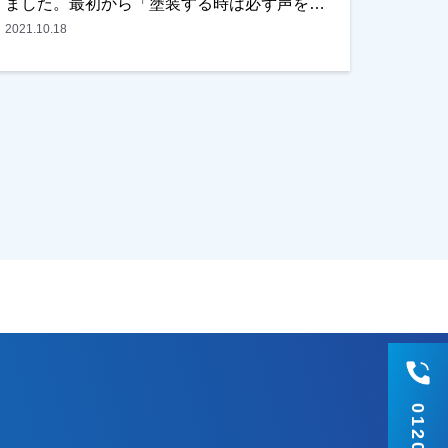
ました。最初から「塗装する時は必ず声をか
ける」と言っていただいてましたが、本当に
2021.10.18
声をかけていただきました。何社かお見積り
を取っていましたが、最終的に弊社の内容と
条件を気にいていただき任せていただきまし
た。「2年ごしだね 笑」とご契約時はご主
様・奥様と笑い話をしましたが、施工自体も
しっかりおこない、細かなところも一緒に確
認していただき、ご満足してもらいました。
本当にありがとうございました！越谷市、春
日部市、野田市で外壁塗装をお考えのお客
様、まずはご相談からでもOKです！ご遠慮な
くお申しつけください！よろしくお願いいた
します。