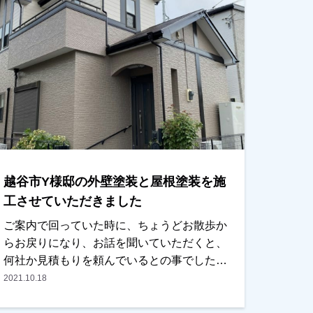
ていただきました。施工の際に、以前飼って
いた犬がかじった？傷があったのですが、弊
社の職人が全くわからないくらいに仕上げて
いたのでびっくりされていました（（笑）ハ
クリ部につきましても目立たなくなり、仕上
りとしてご満足いただけました。ありがとう
ございました。越谷市・春日部市・野田市で
外壁塗装をお考えのお客様、まずはご相談か
らでも大丈夫です！お気軽にご相談くださ
い。
越谷市Y様邸の外壁塗装と屋根塗装を施
工させていただきました
ご案内で回っていた時に、ちょうどお散歩か
らお戻りになり、お話を聞いていただくと、
何社か見積もりを頼んでいるとの事でしたの
で、弊社も見て頂くことになりました。キャ
2021.10.18
ンペーン中でいい材料も使用できたので、内
容・条件ともに納得していただき、任せてい