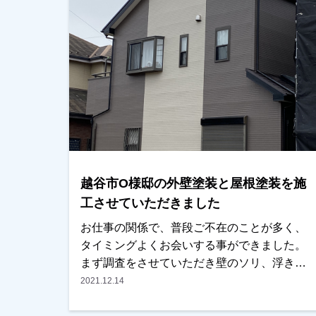
したので、屋根の傷みが目立ってました。普
段見えないとこででもあり、このままであれ
ば屋根を被せるやり方になっていたかもしれ
ません。今回塗ったことにより、しばらくは
大丈夫と思います。
越谷市O様邸の外壁塗装と屋根塗装を施
工させていただきました
お仕事の関係で、普段ご不在のことが多く、
タイミングよくお会いする事ができました。
まず調査をさせていただき壁のソリ、浮きな
ど傷み具合をご説明いたしました。もう塗っ
2021.12.14
た方がいいとの事でしたが、他社とも内容・
条件面をお見比べていただき、弊社に任せて