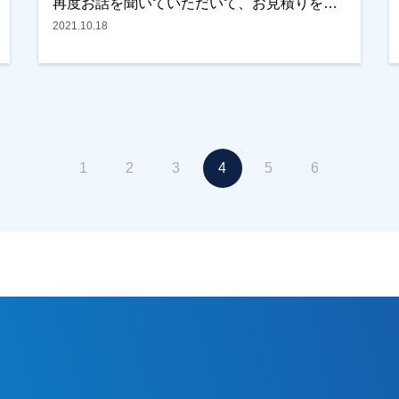
再度お話を聞いていただいて、お見積りをみ
ていただきました。内容・条件ともに他社よ
2021.10.18
りいいとの事で任せていただきました。あり
がとうございます！色決めの際にはかなりお
悩みになってましたが、最終的に奥様の希望
で一部アクセントをつける様になりました。
とても満足しているとのことでした。越谷
市、春日部市、野田市で外壁塗装をお考えの
1
2
3
4
5
6
お客様、まずはご相談からでもＯＫです！ご
遠慮なくお申しつけください！よろしくお願
いいたします。