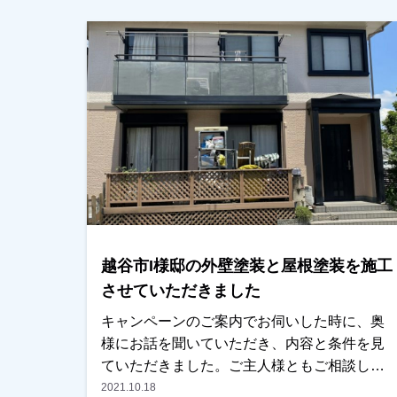
いただきました。傷みについてご主人様も以
前から気にされていて、ご自身でも何か所か
補修はしていましたが、納まりきらず、施工
時にビズ止め・コーキング補修をしました。
奥様が２色で塗りたいとの事で、色分けをど
うするか悩んでいましたが、最終的に気に入
っていただきました。ありがとうございまし
た。越谷市・春日部市・野田市で外壁塗装を
お考えのお客様、まずはご相談からでも大丈
夫です！お気軽にご相談ください。
越谷市I様邸の外壁塗装と屋根塗装を施工
させていただきました
キャンペーンのご案内でお伺いした時に、奥
様にお話を聞いていただき、内容と条件を見
ていただきました。ご主人様ともご相談して
おくとの事で、後日お電話をさしていただい
2021.10.18