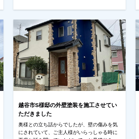
した。仕上がり確認の際にも非常にご協力的
なご主人様で、お客様と弊社と一緒に仕上げ
た感がありました。本当にありがとうござい
ました。越谷市、春日部市、野田市で外壁塗
装をお考えのお客様、まずはご相談からでも
ＯＫです！ご遠慮なくお申しつけください！
よろしくお願いいたします。
越谷市S様邸の外壁塗装を施工させてい
ただきました
奥様との立ち話からでしたが、壁の傷みを気
にされていて、ご主人様がいらっしゃる時に