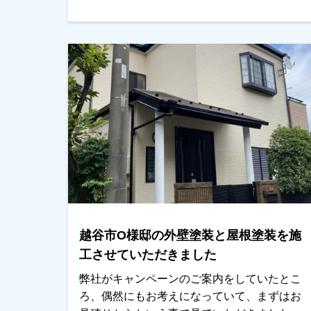
たところ、ご主人様にもお伝えいただいてま
して、条件面でも折り合いが付き任せていた
だきました。着工までと着工後もご主人様と
ご連絡を取り合い、色決め・気になるとこ
ろ・仕上がり等ご確認をしていただきまし
た。「綺麗に仕上がった」と喜んでいただき
本当に嬉しかったです！ありがとうございま
した。越谷市、春日部市、野田市で外壁塗装
をお考えのお客様、まずはご相談からでもＯ
Ｋです！ご遠慮なくお申しつけください！よ
ろしくお願いいたします。
越谷市O様邸の外壁塗装と屋根塗装を施
工させていただきました
弊社がキャンペーンのご案内をしていたとこ
ろ、偶然にもお考えになっていて、まずはお