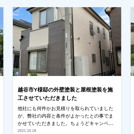
に協力的なかたで、助かりました。ありがと
うございました。越谷市、春日部市、野田市
で外壁塗装をお考えのお客様、まずはご相談
からでもいＯＫです！ご遠慮なくお申しつけ
ください！よろしくお願いいたします。
越谷市Y様邸の外壁塗装と屋根塗装を施
工させていただきました
他社にも何件かお見積りを取られていました
が、弊社の内容と条件がよかったとの事でま
かせていただきました。ちょうどキャンペー
ン中でもあり、屋根はフッ素を使用いたしま
2021.10.18