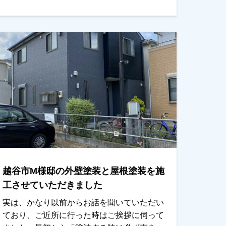
嬉しかった事を覚えております（泣）色決
め、色分けの時にはやはり奥様のご意見が優
先され（笑）でも、優しいご主人様が譲った
感じでした。仕上りも大丈夫を非常に喜んで
いただけました。ありがとうございました。
越谷市、春日部市、野田市で外壁塗装をお考
えのお客様、まずはご相談からでもＯＫで
す！ご遠慮なくお申しつけください！よろし
くお願いいたします。
越谷市M様邸の外壁塗装と屋根塗装を施
工させていただきました
実は、かなり以前からお話を聞いていただい
ており、ご近所に行った時はご挨拶に伺って