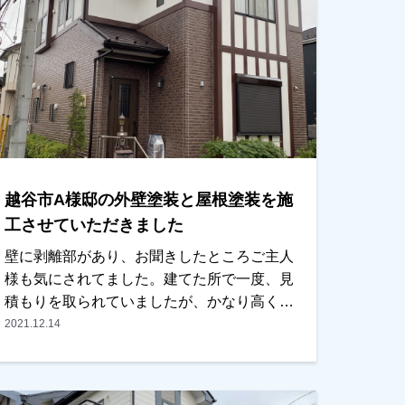
越谷市A様邸の外壁塗装と屋根塗装を施
工させていただきました
壁に剥離部があり、お聞きしたところご主人
様も気にされてました。建てた所で一度、見
積もりを取られていましたが、かなり高くし
ばらくは様子を見ていたとの事でした。弊社
2021.12.14
が地元で自社の職人で施工することをお伝え
し、一度お見積りを見ていただくことにな
り、内容・条件ともにご納得いただき、任せ