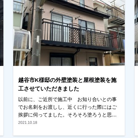
任せていただきました。建ててから、10年以
上おたちの様でしたので傷みもかなりありま
しがた、もう少し遅ければ塗装では無理にな
った可能性もありました。ただ、今回塗った
事でしばらくは大丈夫と思います。越谷市・
春日部市・野田市で外壁塗装をお考えのお客
様、まずはご相談からでも大丈夫です！お気
軽にご相談ください。
越谷市K様邸の外壁塗装と屋根塗装を施
工させていただきました
以前に、ご近所で施工中 お知り合いとの事
でお名刺をお渡しし、近くに行った際にはご
挨拶に伺ってました。そろそろ塗ろうと思っ
ているが、他社との相見積もりになるとの事
2021.10.18
でしたが、内容・条件ともに気に入っていた
だき任せてもらえました。近隣の方々も非常