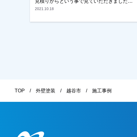
見積りからという事で見ていただきました。
キャンペーン中で屋根材はフッ素を使用する
2021.10.18
事も気に入っていただき、任せてもうらえる
事になりました。本当にありがとうございま
した。仕上りに関しては全然問題ないとの事
で、大変ご満足いただけたようです。越谷
市、春日部市、野田市で外壁塗装をお考えの
お客様、まずはご相談からでもＯＫです！ご
遠慮なくお申しつけください！よろしくお願
いいたします。
TOP
外壁塗装
越谷市
施工事例