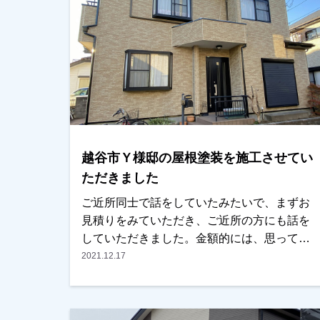
越谷市Ｙ様邸の屋根塗装を施工させてい
ただきました
ご近所同士で話をしていたみたいで、まずお
見積りをみていただき、ご近所の方にも話を
していただきました。金額的には、思ってい
た予算よりオーバーしていましたが、ご近所
2021.12.17
の方と一緒に任せていただくことを前提に何
とか予算内に納めさせていただきました。屋
根と付帯部塗装でしたが、10年以上経ってま