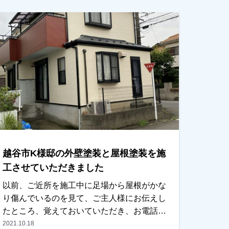
ただきました。ご主人様は非常に奥様思いの
方で、色もすべて奥様が好きな色でいいとの
事で、奥様が喜んでくれたらいいとのことで
した。本当に優しいご主人様です！色を決め
る際には、奥様もかなり悩まれたようでした
が、最終的にいい色でよかったと言っていた
だきました！本当にありがとうございまし
た！越谷市、春日部市、野田市で外壁塗装を
お考えのお客様、まずはご相談からでもＯＫ
です！ご遠慮なくお申しつけください！よろ
しくお願いいたします。
越谷市K様邸の外壁塗装と屋根塗装を施
工させていただきました
以前、ご近所を施工中に足場から屋根がかな
り傷んでいるのを見て、ご主人様にお伝えし
たところ、覚えておいていただき、お電話を
いただきました。すごく律儀な方で、本当に
2021.10.18