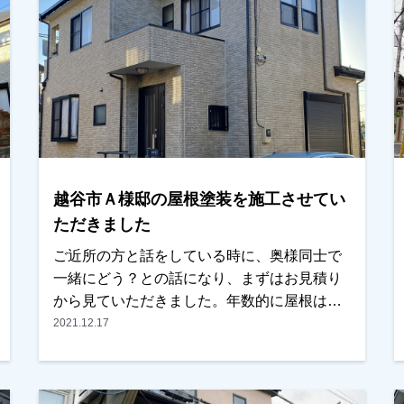
越谷市Ａ様邸の屋根塗装を施工させてい
ただきました
ご近所の方と話をしている時に、奥様同士で
一緒にどう？との話になり、まずはお見積り
から見ていただきました。年数的に屋根はも
う塗ったほうがいいとのお考えではありまし
2021.12.17
たが、一緒にやるから少しおまけして？との
事で、頑張った見積もりをお出ししたとこ
ろ、内容・条件ともに気に入っていいただき