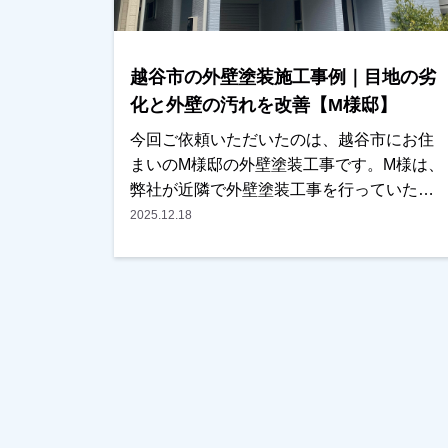
ただくことになりました。施工後は、「職
人さんも丁寧で安心して任せられました」
「仕上がりにも大変満足しています」との
越谷市の外壁塗装施工事例｜目地の劣
お言葉をいただき、私たちも大変嬉しく思
っております。この度は大切なお住まいの
化と外壁の汚れを改善【M様邸】
外壁塗装・屋根塗装工事をお任せいただき
今回ご依頼いただいたのは、越谷市にお住
誠にありがとうございました。
まいのM様邸の外壁塗装工事です。M様は、
弊社が近隣で外壁塗装工事を行っていた際
に、仕上がりをご覧になっていたそうで
2025.12.18
「とても綺麗に仕上がっているので気にな
っていました」とお声をかけていただきま
した。お話を伺うと、・外壁の汚れ・目地
（コーキング）の劣化が気になっており、
そろそろ外壁塗装を検討しなければと考え
ていたとのことでした。そこでまず現地調
査を行い、外壁の状態や目地の傷みなどを
確認させていただき、外壁塗装工事のお見
積りをご提出いたしました。施工内容や金