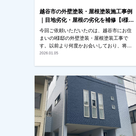
越谷市の外壁塗装・屋根塗装施工事例
｜目地劣化・屋根の劣化を補修【I様
邸】
今回ご依頼いただいたのは、越谷市にお住
まいのI様邸の外壁塗装・屋根塗装工事で
す。以前より何度かお会いしており、将来
的に外壁塗装をご検討されているとのお話
2026.01.05
をいただいておりました。その後、近くに
伺った際にご挨拶させていただいたとこ
ろ、改めて外壁や屋根の状態を確認してほ
しいとのご相談をいただきました。現地調
査を行ったところ、・外壁の目地（コーキ
ング）の劣化・屋根塗膜の劣化が見られた
ため、外壁塗装と屋根塗装をご提案させて
いただきました。カラーシミュレーション
も行い、ご希望の色味を確認しながら塗料
や施工内容を調整し、今回施工をお任せい