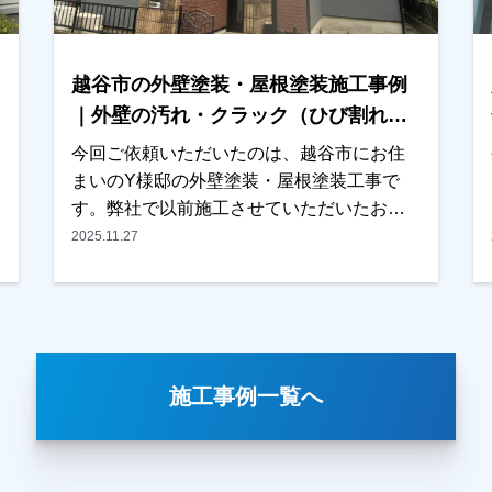
きながら、お住まいの雰囲気に合う色を一
緒に決定いたしました。施工後は、「仕上
がりもきれいで、特に外壁の色がとても気
越谷市の外壁塗装・屋根塗装施工事例
に入っています」とのお言葉をいただき、
私たちも大変嬉しく思っております。外壁
｜外壁の汚れ・クラック（ひび割れ）
塗装や屋根塗装は、工事が終わったら終わ
を補修【Y様邸】
今回ご依頼いただいたのは、越谷市にお住
りではなく、その後のメンテナンスも大切
まいのY様邸の外壁塗装・屋根塗装工事で
です。これから長いお付き合いになるかと
す。弊社で以前施工させていただいたお隣
思いますので、気になることがございまし
のお宅の点検に伺った際、Y様邸の屋根の状
2025.11.27
たらいつでもお気軽にご相談ください。こ
態が気になったため、お声をかけさせてい
の度は大切なお住まいの外壁塗装・屋根塗
ただきました。屋根の状態を確認させてい
装工事をお任せいただき、誠にありがとう
ただいたところ、塗膜の劣化が進んでいる
ございました。
部分が見られたため、写真を撮影し実際の
状態をご確認いただきました。また外壁に
施工事例一覧へ
ついても、・外壁の汚れ・クラック（ひび
割れ）が見られ、これまで一度も塗装をさ
れていないとのことでしたので、外壁塗装
と屋根塗装をご提案させていただきまし