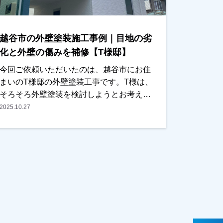
んでいることが分かり、今回の工事をご検
討いただくことになりました。屋根につい
ては、塗装ではなく耐久性を考慮し、**屋根
越谷市の外壁塗装施工事例｜目地の劣
カバー工法（重ね葺き工事）**をご提案させ
ていただき、外壁は塗装工事にて施工させ
化と外壁の傷みを補修【T様邸】
ていただきました。屋根は劣化が進むと雨
今回ご依頼いただいたのは、越谷市にお住
漏りの原因になることもあるため、早めに
まいのT様邸の外壁塗装工事です。T様は、
対処できてよかったとご主人様にもお話し
そろそろ外壁塗装を検討しようとお考えの
いただきました。また、外壁の色決めにつ
際に、弊社のチラシをご覧いただき、口コ
2025.10.27
いてはかなり悩まれておりましたが、カラ
ミなども確認されたうえでお問い合わせく
ーシミュレーションを使いながら何度か打
ださいました。奥様がご在宅のタイミング
ち合わせをさせていただき、最終的には落
で現地調査を行い、・外壁の傷み・目地
ち着いた雰囲気の外観に仕上がりました。
（コーキング）の劣化など、気になってい
仕上がりにも大変ご満足いただくことがで
る箇所を詳しく確認させていただきまし
き、私たちもとても嬉しく思っておりま
た。また外壁の色についてもご希望をお伺
す。この度は大切なお住まいの外壁塗装・
いし、カラーシミュレーションなども含め
屋根カバー工法工事をお任せいただき、誠
て、外壁塗装の施工内容をご提案させてい
にありがとうございました。
ただきました。今回、他社様との相見積も