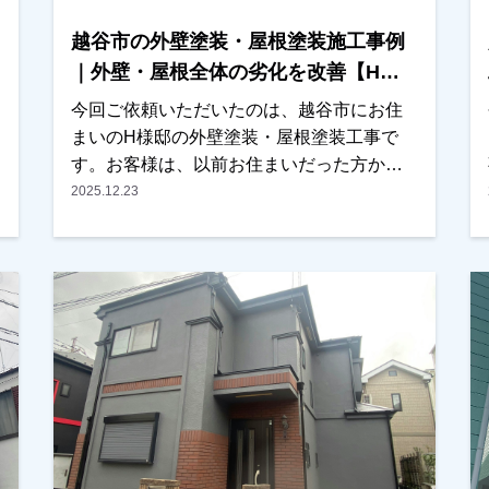
越谷市の外壁塗装・屋根塗装施工事例
｜外壁・屋根全体の劣化を改善【H様
邸】
今回ご依頼いただいたのは、越谷市にお住
まいのH様邸の外壁塗装・屋根塗装工事で
す。お客様は、以前お住まいだった方から
住宅をご購入されたばかりで、これから長
2025.12.23
く住まわれるにあたり、外壁や屋根の全体
的な劣化が気になっていたとのことでご相
談をいただきました。今回が初めての外壁
塗装ということもあり、塗装工事の流れや
塗料の種類などについて、できるだけ分か
りやすくご説明させていただきました。ま
た、色決めの際にはカラーシミュレーショ
ンを使用し、何パターンか実際のイメージ
をご確認いただきながら検討していただき
ました。最終的には、見本帳もご覧いただ