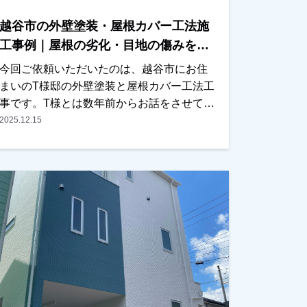
越谷市の外壁塗装・屋根カバー工法施
工事例｜屋根の劣化・目地の傷みを改
善【T様邸】
今回ご依頼いただいたのは、越谷市にお住
まいのT様邸の外壁塗装と屋根カバー工法工
事です。T様とは数年前からお話をさせてい
ただいており、近くに伺った際にはご挨拶
2025.12.15
をさせていただくなど、長くお付き合いさ
せていただいているお客様でした。ある
日、近くの現場に伺った際にご自宅の前を
通り、ご挨拶に伺ったところ、以前拝見し
た時よりも屋根の劣化が進んでいる状態で
あることに気が付きました。その旨をお伝
えし、改めて現地調査を行い、屋根の状態
を写真でご確認いただきました。実際に写
真をご覧いただいたところ、・屋根材の劣
化・外壁の目地（コーキング）の傷みが進