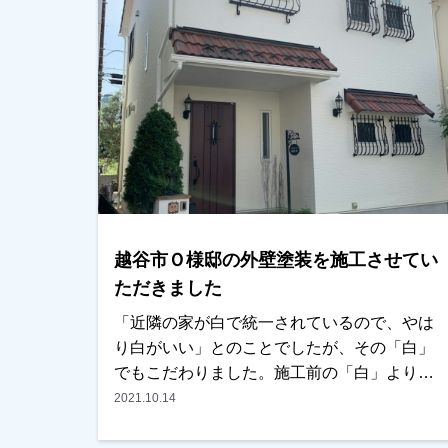
みました。越谷市、春日部市、野田市で外壁
塗装をお考えのお客様、是非ともよろしくお
願いいたします。
越谷市Ｏ様邸の外壁塗装を施工させてい
ただきました
「近隣の家が白で統一されているので、やは
り白がいい」とのことでしたが、その「白」
でもこだわりました。施工前の「白」より、
きれいな「白」になったとかなり喜んでいた
2021.10.14
だきました！次は外構なんかも「ＯＫさんに
相談します」とまで言っていただきました。