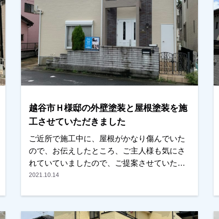
越谷市Ｈ様邸の外壁塗装と屋根塗装を施
工させていただきました
ご近所で施工中に、屋根がかなり傷んでいた
ので、お伝えしたところ、ご主人様も気にさ
れていていましたので、ご提案させていただ
き、任せていただきました。今まで、いろん
2021.10.14
な業者も来ていたみたいですが、地元の業者
がいいとの事で、そこも気に入っていただい
たみたいです。仕上がり後に何か気になると