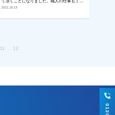
て頂くことになりました。職人の仕事も丁寧
で速いとお褒めいただきました。 仕上がり
2021.10.13
につきましても、喜んでいただきました！あ
りがとうございます！越谷市・春日部市・野
田市で外壁塗装をお考えのお客様、是非とも
よろしくお願いいたします。
11
12