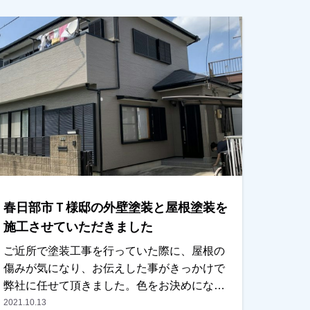
市、春日部市、野田市で外壁塗装をお考えの
お客様、是非ともよろしくお願いいたしま
す。
春日部市Ｔ様邸の外壁塗装と屋根塗装を
施工させていただきました
ご近所で塗装工事を行っていた際に、屋根の
傷みが気になり、お伝えした事がきっかけで
弊社に任せて頂きました。色をお決めになる
時はかなり悩まれてましたが、最終的にご夫
2021.10.13