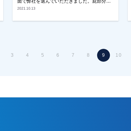
面で弊社を選んでいただきました。庇部分の
補修も含めて、ご満足いただけました。越谷
2021.10.13
市・春日部市・野田市で外壁塗装をお考えの
お客様、是非ともよろしくお願いいたしま
す。
3
4
5
6
7
8
9
10