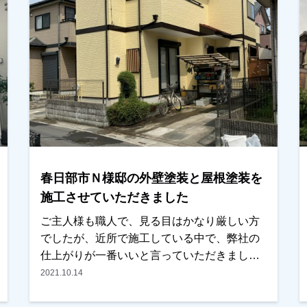
ころは無いかお聞きしましたが、「全然な
い！」とＯＫをいただきました！ありがとう
ございました！越谷市、春日部市、野田市で
外壁塗装をお考えのお客様、是非ともよろし
くお願いいたします。
春日部市Ｎ様邸の外壁塗装と屋根塗装を
施工させていただきました
ご主人様も職人で、見る目はかなり厳しい方
でしたが、近所で施工している中で、弊社の
仕上がりが一番いいと言っていただきまし
た。仕上がり後も気にいて頂いたみたいで
2021.10.14
す。今でも近所で施工する際には声をかけて
頂いてます。（笑）越谷市、春日部市、野田