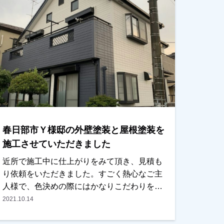
で塗装をお考えのお客様、是非ともよろしく
お願いいたします。
春日部市Ｙ様邸の外壁塗装と屋根塗装を
施工させていただきました
近所で施工中に仕上がりをみて頂き、見積も
り依頼をいただきました。すごく熱心なご主
人様で、色決めの際にはかなりこだわりをお
持ちでした。仕上がりに関しては、「いい色
2021.10.14
だしよかった」と満足していただきました。
近所の方からもお褒めいただきました。越谷