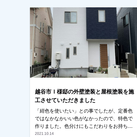
本当にありがたいです（泣）越谷市、春日部
市、野田市で外壁塗装をお考えのお客様、是
非ともよろしくお願いいたします。
越谷市Ｉ様邸の外壁塗装と屋根塗装を施
工させていただきました
「紺色を使いたい」との事でしたが、定番色
ではなかなかいい色がなかったので、特色で
作りました。色分けにもこだわりをお持ち
で、最後まで悩んでましたが、いい感じに仕
2021.10.14