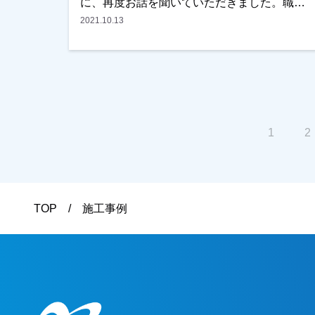
に、再度お話を聞いていただきました。職人
の対応もいいと評価頂き、仕上がりにつきま
2021.10.13
してもご満足いただけました。ありがとうご
ざいます！越谷市・春日部市・野田市で外壁
塗装をお考えのお客様、是非ともよろしくお
願いいたします。
1
2
TOP
施工事例