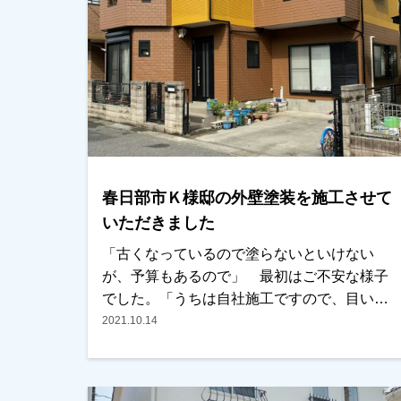
春日部市Ｋ様邸の外壁塗装を施工させて
いただきました
「古くなっているので塗らないといけない
が、予算もあるので」 最初はご不安な様子
でした。「うちは自社施工ですので、目いっ
ぱいがんばります！」でお見積もりを見て頂
2021.10.14
き、最終的にはご納得の上ご契約いただきま
した。色は黄色系を入れたいとの事で、悩ま
れた結果２色使いにされ、イメージを変えて