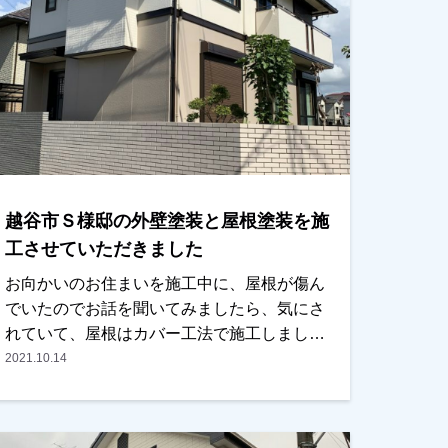
越谷市Ｓ様邸の外壁塗装と屋根塗装を施
工させていただきました
お向かいのお住まいを施工中に、屋根が傷ん
でいたのでお話を聞いてみましたら、気にさ
れていて、屋根はカバー工法で施工しまし
た。壁の色は奥様がおひとりでお決めになら
2021.10.14
れましたが、仕上がり後、ご主人様もまんざ
らでもなさそうでした。（笑）本当に仲のい
いご夫婦でした。越谷市、春日部市、野田市