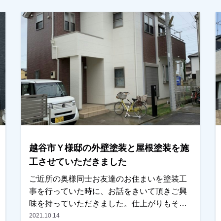
市で外壁塗装をお考えのお客様、是非ともよ
ろしくお願いいたします。
越谷市Ｙ様邸の外壁塗装と屋根塗装を施
工させていただきました
ご近所の奥様同士お友達のお住まいを塗装工
事を行っていた時に、お話をきいて頂きご興
味を持っていただきました。仕上がりもそう
ですが、職人の仕事ぶりにもいい評価を頂
2021.10.14