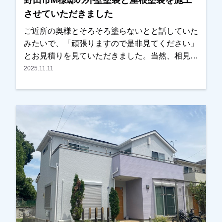
野田市M様邸の外壁塗装と屋根塗装を施工
させていただきました
ご近所の奥様とそろそろ塗らないとと話していた
みたいで、「頑張りますので是非見てください」
とお見積りを見ていただきました。当然、相見積
もりでしたが内容・条件を見比べた時に、弊社が
2025.11.11
良かったとの事で、任せていただきました。外装
以外に内装もできる？とのご相談もお受けし、内
装も任せていただきました。塗装はもちろん、内
装の仕上がりも 「こんな所まで見てくれる
の！？」とびっくりされていましたが、非常に喜
んでいただき、ご満足して頂けたみたいでよかっ
たです。ありがとうございました。越谷市、春日
部市、野田市、吉川市、草加市またはその他地域
でも外壁塗装をお考えのお客様、まずはご相談か
らでも大丈夫です！現地調査、お見積りはもちろ
ん無料にておこなっております。またお支払い方
法につきましても、無金利ローンも取り扱ってま