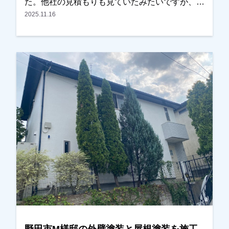
た。他社の見積もりも見ていたみたいですが、ご
近所の奥様ともご相談しながら検討され、弊社に
2025.11.16
任せて頂く事になりました。色を決める際に、二
色使いにするか一色にするか、迷われていました
が、弊社で施工した近所の方の色を参考にされ、
一色でまとめることにされました。いい色に仕上
がっているとの事で喜んでいただけました。あり
がとうございました。越谷市、春日部市、野田
市、吉川市、草加市またはその他地域でも外壁塗
装をお考えのお客様、まずはご相談からでも大丈
夫です！現地調査、お見積りをもちろん無料にて
おこなっております。またお支払い方法につきま
しても、無金利ローンも取り扱っておりますの
で、ご遠慮なくお申しつけください。お待ちして
おります。