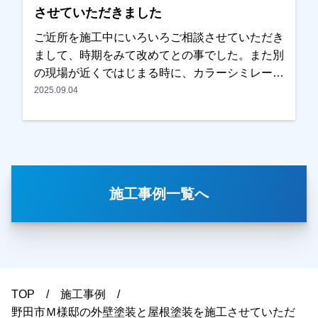
させていただきました
つけください！お待ちしております！
ご近所を施工中にいろいろご相談させていただき
まして、時期をみて改めてとの事でした。また別
の現場が近くではじまる時に、カラーシミレーシ
ョンをお持ちしご提案させていただきました。時
2025.09.04
期的にそろそろ考えるとの事で、お見積りもご用
意させていただき、内容・金額ともにＯＫとの事
で任せていただきました。色を決められる際には
奥様もご一緒に検討されて、何種類かカラーシミ
レーションをお出しした中から選んでいただきま
施工事例一覧へ
した。イメージされている通りに仕上がっている
との事で、ご主人様、奥様ともに喜んでいただけ
ました。本当にありがとうございました。越谷
市・春日部市・野田市・吉川市・草加市またその
他地域でも外壁塗装をお考えのお客様、まずはご
相談からでも大丈夫です！現地調査、お見積りは
TOP
施工事例
もちろん無料にて行っております。またお支払い
野田市Ｍ様邸の外壁塗装と屋根塗装を施工させていただ