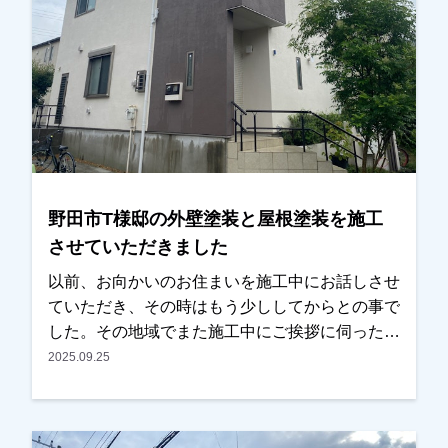
ご近所の方からも評判がよかったです。仕上りも
とてもいいとご満足していただけました。ありが
とうございました。越谷市、春日部市、野田市、
吉川市、草加市またはその他地域でも外壁塗装を
お考えのお客様、まずはご相談からでも大丈夫で
す！現地調査、お見積りはもちろん無料にておこ
なっております。またお支払い方法につきまして
も、無金利ローンも取り扱っておりますので、ご
野田市T様邸の外壁塗装と屋根塗装を施工
遠慮なくお申し付けください。お待ちしておりま
させていただきました
す。
以前、お向かいのお住まいを施工中にお話しさせ
ていただき、その時はもう少ししてからとの事で
した。その地域でまた施工中にご挨拶に伺ったと
ころ、ちょうどそろそろやろうかと思っていたと
2025.09.25
の事で、見積もりと資料を見ていただくこととな
りました。ご近所に何件か実績のお住まいもあ
り、仕上りと職人の仕事ぶりは以前の時から見て