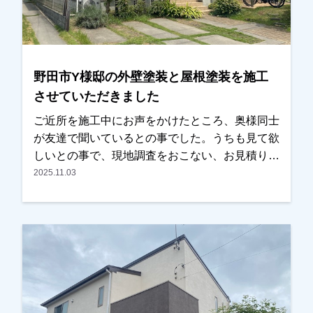
すので、ご遠慮なくお申しつけください。お待ち
しております。
野田市Y様邸の外壁塗装と屋根塗装を施工
させていただきました
ご近所を施工中にお声をかけたところ、奥様同士
が友達で聞いているとの事でした。うちも見て欲
しいとの事で、現地調査をおこない、お見積りを
お出ししました。以前に違う業者で見積もりを取
2025.11.03
った事があったみたいでしたが、あまりにも高か
ったのと、しつこい営業が嫌だったとの事でし
た。弊社の資料とお見積りをお渡ししましたら、
ご予算内で、内容も分かりやすかったとの事で、
ＯＫをいただき、任せていただきました。色は奥
さまがお決めになられましたが、こだわった方
で、実は汚れの目立つ見えない箇所には濃い色を
もってきてます。また薄紫いろも非常に綺麗で、