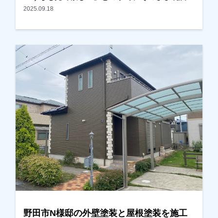
させていただきました。以前の違う業者で見積も
2025.09.18
りを取られていたとの事ですが、思ったより高
く、どうするか考えていたとのことでした。奥様
同士がお友達みたいで、「〇〇さんが考えている
なら一緒に」との話になり、ご検討いただくこと
になりました。お見積りの他に、カラーシミレー
ションも提案し、その中の一つが気にいったとの
事でした。金額も前回業者と比べても、内容・金
額ともに考えていた通りとの事で、任せていただ
きました。施工後、仕上がった外壁と周りとのバ
ランスよく、感動したとまで言っていただき、喜
んでいただけました。本当にありがとうございま
した。越谷市、春日部市、野田市、吉川市、草加
市またその他地域でも外壁塗装をお考えのお客
様、まずはご相談からでも大丈夫です！現地調
査、お見積りはもちろん無料にて行っておりま
す。またお支払方法につきましても、無金利ロー
野田市N様邸の外壁塗装と屋根塗装を施工
ンも取り扱っておりますので、ご遠慮なくお申し