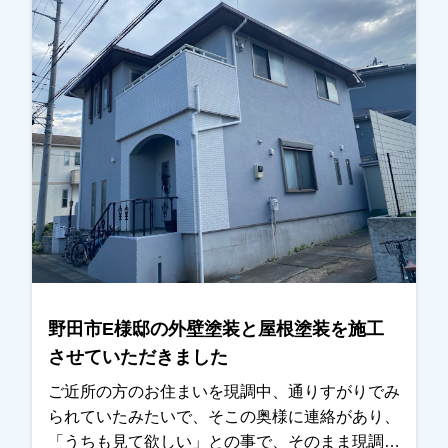
いただいていたとの事で、内容と金額も考えてい
たくらいとの事でＯＫを頂き任せていただけまし
た。色については、あまりイメージを変えたくな
いとの事で、元の色に近いものをご提案させてい
ただきました。またお気にされている部分も打ち
合わせを重ねて解消し、仕上りにつきましても問
題ないとのことで、綺麗になったと非常に喜んで
いただけました。本当にありがとうございまし
た。越谷市、春日部市、野田市、吉川市、草加市
またその他地域でも外壁塗装をお考えのお客様、
まずはご相談からでも大丈夫です！ 現地調査、
お見積りはもちろん無料にて行っております。ま
たお支払方法につきましても、無金利ローンも取
野田市E様邸の外壁塗装と屋根塗装を施工
り扱っておりますので、ご遠慮なくお申しつけく
させていただきました
ださい。おまちしております。
ご近所の方のお住まいを現調中、通りすがりでみ
られていたみたいで、そこの奥様に連絡があり、
「うちも見て欲しい」との事で、そのまま現調を