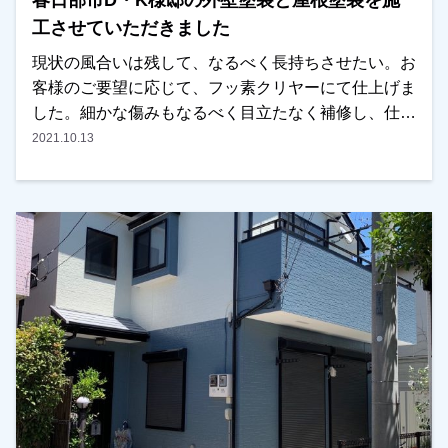
春日部市D・K様邸の外壁塗装と屋根塗装を施
工させていただきました
現状の風合いは残して、なるべく長持ちさせたい。お
客様のご要望に応じて、フッ素クリヤーにて仕上げま
した。細かな傷みもなるべく目立たなく補修し、仕上
がりには満足していただけました。ありがとうござい
2021.10.13
ました！越谷市・春日部市・野田市で外壁塗装をお考
えのお客様、是非ともよろしくお願いいたします。