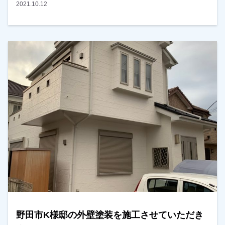
た。ありがとうございました！越谷市・春日部市・野
2021.10.12
田市で外壁塗装をお考えのお客様、是非ともよろしく
お願いいたします。
野田市K様邸の外壁塗装を施工させていただき