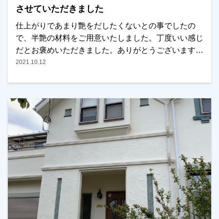
させていただきました
仕上がりであまり艶をだしたくないとの事でしたの
で、半艶の材料をご用意いたしました。丁度いい感じ
だとお褒めいただきました。ありがとうございます。
越谷市・春日部市・野田市で外壁塗装をお考えのお客
2021.10.12
様、是非ともよろしくお願いいたします。