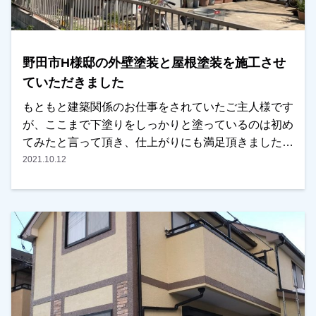
野田市H様邸の外壁塗装と屋根塗装を施工させ
ていただきました
もともと建築関係のお仕事をされていたご主人様です
が、ここまで下塗りをしっかりと塗っているのは初め
てみたと言って頂き、仕上がりにも満足頂きました。
後日、お嬢様のお住まいも任せていただきました。あ
2021.10.12
りがとうございました！越谷市・春日部市・野田市で
外壁塗装をお考えのお客様、是非ともよろしくお願い
いたします。