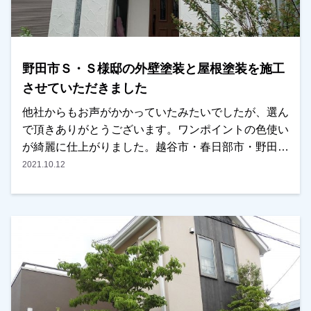
野田市Ｓ・Ｓ様邸の外壁塗装と屋根塗装を施工
させていただきました
他社からもお声がかかっていたみたいでしたが、選ん
で頂きありがとうございます。ワンポイントの色使い
が綺麗に仕上がりました。越谷市・春日部市・野田市
で外壁塗装をお考えのお客様、是非ともよろしくお願
2021.10.12
いいたします。