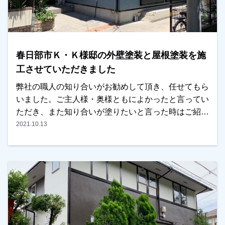
春日部市Ｋ・Ｋ様邸の外壁塗装と屋根塗装を施
工させていただきました
弊社の職人の知り合いがお勧めして頂き、任せてもら
いました。ご主人様・奥様ともによかったと言ってい
ただき、また知り合いが塗りたいと言った時はご紹介
するとまで言っていただきました！よろしくお願いし
2021.10.13
ます！越谷市・春日部市・野田市で外壁塗装をお考え
のお客様、是非ともよろしくお願いいたします。