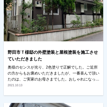
野田市Ｔ様邸の外壁塗装と屋根塗装を施工させ
ていただきました
奥様のセンスが光り、2色塗りで正解でした。ご近所
の方からもお褒めいただきましたが、一番喜んで頂い
たのは、ご実家のお母さまでした。おしゃれになった
とのことで、ご実家を塗る時にはご相談したいとも言
2021.10.13
って頂きました。ありがとうございます！是非、おま
かせください！越谷市・春日部市・野田市で外壁塗装
をお考えのお客様、是非ともよろしくお願いいたしま