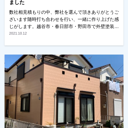
ました
数社相見積もりの中、弊社を選んで頂きありがとうご
ざいます随時打ち合わせを行い、一緒に作り上げた感
じがします。越谷市・春日部市・野田市で外壁塗装を
お考えのお客様、是非ともよろしくお願いいたしま
2021.10.12
す。