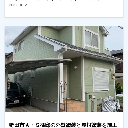
樋の集水器が割れていたので、一緒に補修しました。
2021.10.12
ありがとうございました！越谷市・春日部市・野田市
で外壁塗装をお考えのお客様、是非ともよろしくお願
いいたします。
野田市Ａ・Ｓ様邸の外壁塗装と屋根塗装を施工