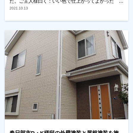
た。ご主人様曰く：いい色で仕上がってよかった と
の事です。ありがとうございました！越谷市・春日部
2021.10.13
市・野田市で外壁塗装をお考えのお客様、是非ともよ
ろしくお願いいたします。