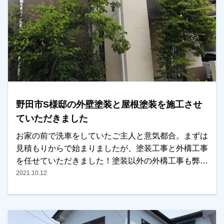
野田市S様邸の外壁塗装と屋根塗装を施工させ
ていただきました
お家の前で洗車をしていたご主人と意気都合。まずは
見積もりからで始まりましたが、塗装工事と外構工事
を任せていただきました！塗装以外の外構工事も弊社
にお任せください！越谷市・春日部市・野田市で外壁
2021.10.12
塗装をお考えのお客様、是非ともよろしくお願いいた
します。