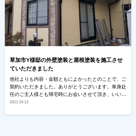
草加市Y様邸の外壁塗装と屋根塗装を施工させ
ていただきました
他社よりも内容・金額ともによかったとのことで、ご
契約いただきました。ありがとうございます。単身赴
任のご主人様とも帰宅時にお会いさせて頂き、いい評
価をいただきました。越谷市・春日部市・野田市で外
2021.10.12
壁塗装をお考えのお客様、是非ともよろしくお願いい
たします。