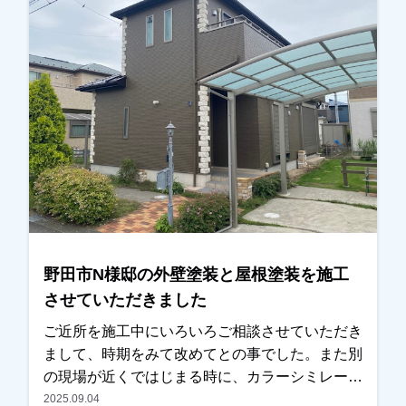
になりました。お見積りの他に、カラーシミレー
ションも提案し、その中の一つが気にいったとの
事でした。金額も前回業者と比べても、内容・金
額ともに考えていた通りとの事で、任せていただ
きました。施工後、仕上がった外壁と周りとのバ
ランスよく、感動したとまで言っていただき、喜
んでいただけました。本当にありがとうございま
した。越谷市、春日部市、野田市、吉川市、草加
市またその他地域でも外壁塗装をお考えのお客
様、まずはご相談からでも大丈夫です！現地調
査、お見積りはもちろん無料にて行っておりま
す。またお支払方法につきましても、無金利ロー
野田市N様邸の外壁塗装と屋根塗装を施工
ンも取り扱っておりますので、ご遠慮なくお申し
させていただきました
つけください！お待ちしております！
ご近所を施工中にいろいろご相談させていただき
まして、時期をみて改めてとの事でした。また別
の現場が近くではじまる時に、カラーシミレーシ
ョンをお持ちしご提案させていただきました。時
2025.09.04