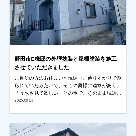
題ないとのことで、綺麗になったと非常に喜んで
いただけました。本当にありがとうございまし
た。越谷市、春日部市、野田市、吉川市、草加市
またその他地域でも外壁塗装をお考えのお客様、
まずはご相談からでも大丈夫です！ 現地調査、
お見積りはもちろん無料にて行っております。ま
たお支払方法につきましても、無金利ローンも取
野田市E様邸の外壁塗装と屋根塗装を施工
り扱っておりますので、ご遠慮なくお申しつけく
させていただきました
ださい。おまちしております。
ご近所の方のお住まいを現調中、通りすがりでみ
られていたみたいで、そこの奥様に連絡があり、
「うちも見て欲しい」との事で、そのまま現調を
させていただきました。以前の違う業者で見積も
2025.09.18
りを取られていたとの事ですが、思ったより高
く、どうするか考えていたとのことでした。奥様
同士がお友達みたいで、「〇〇さんが考えている
なら一緒に」との話になり、ご検討いただくこと