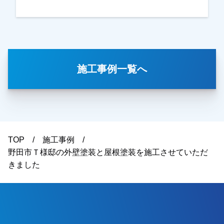
期的にそろそろ考えるとの事で、お見積りもご用
意させていただき、内容・金額ともにＯＫとの事
で任せていただきました。色を決められる際には
奥様もご一緒に検討されて、何種類かカラーシミ
レーションをお出しした中から選んでいただきま
施工事例一覧へ
した。イメージされている通りに仕上がっている
との事で、ご主人様、奥様ともに喜んでいただけ
ました。本当にありがとうございました。越谷
市・春日部市・野田市・吉川市・草加市またその
他地域でも外壁塗装をお考えのお客様、まずはご
相談からでも大丈夫です！現地調査、お見積りは
TOP
施工事例
もちろん無料にて行っております。またお支払い
野田市Ｔ様邸の外壁塗装と屋根塗装を施工させていただ
方法につきましても、無金利ローンを取り扱って
きました
おりますので、ご遠路なくお申しつけください。
お待ちしております。