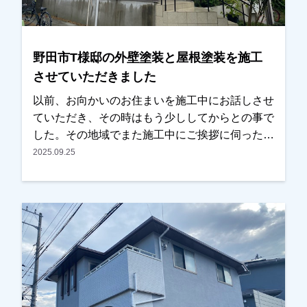
す！現地調査、お見積りはもちろん無料にておこ
なっております。またお支払い方法につきまして
も、無金利ローンも取り扱っておりますので、ご
野田市T様邸の外壁塗装と屋根塗装を施工
遠慮なくお申し付けください。お待ちしておりま
させていただきました
す。
以前、お向かいのお住まいを施工中にお話しさせ
ていただき、その時はもう少ししてからとの事で
した。その地域でまた施工中にご挨拶に伺ったと
ころ、ちょうどそろそろやろうかと思っていたと
2025.09.25
の事で、見積もりと資料を見ていただくこととな
りました。ご近所に何件か実績のお住まいもあ
り、仕上りと職人の仕事ぶりは以前の時から見て
いただいていたとの事で、内容と金額も考えてい
たくらいとの事でＯＫを頂き任せていただけまし
た。色については、あまりイメージを変えたくな
いとの事で、元の色に近いものをご提案させてい
ただきました。またお気にされている部分も打ち
合わせを重ねて解消し、仕上りにつきましても問