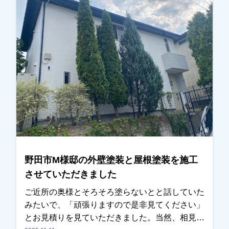
がっているとの事で喜んでいただけました。あり
がとうございました。越谷市、春日部市、野田
市、吉川市、草加市またはその他地域でも外壁塗
装をお考えのお客様、まずはご相談からでも大丈
夫です！現地調査、お見積りをもちろん無料にて
おこなっております。またお支払い方法につきま
しても、無金利ローンも取り扱っておりますの
で、ご遠慮なくお申しつけください。お待ちして
おります。
野田市M様邸の外壁塗装と屋根塗装を施工
させていただきました
ご近所の奥様とそろそろ塗らないとと話していた
みたいで、「頑張りますので是非見てください」
とお見積りを見ていただきました。当然、相見積