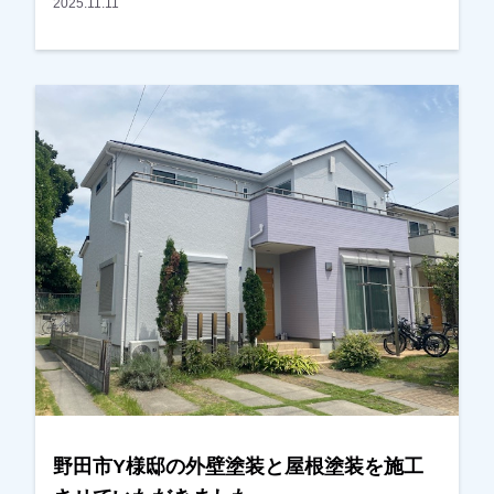
もりでしたが内容・条件を見比べた時に、弊社が
2025.11.11
良かったとの事で、任せていただきました。外装
以外に内装もできる？とのご相談もお受けし、内
装も任せていただきました。塗装はもちろん、内
装の仕上がりも 「こんな所まで見てくれる
の！？」とびっくりされていましたが、非常に喜
んでいただき、ご満足して頂けたみたいでよかっ
たです。ありがとうございました。越谷市、春日
部市、野田市、吉川市、草加市またはその他地域
でも外壁塗装をお考えのお客様、まずはご相談か
らでも大丈夫です！現地調査、お見積りはもちろ
ん無料にておこなっております。またお支払い方
法につきましても、無金利ローンも取り扱ってま
すので、ご遠慮なくお申しつけください。お待ち
しております。
野田市Y様邸の外壁塗装と屋根塗装を施工