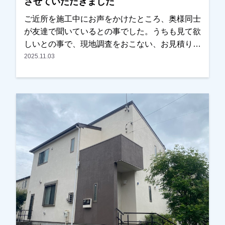
させていただきました
ご近所を施工中にお声をかけたところ、奥様同士
が友達で聞いているとの事でした。うちも見て欲
しいとの事で、現地調査をおこない、お見積りを
お出ししました。以前に違う業者で見積もりを取
2025.11.03
った事があったみたいでしたが、あまりにも高か
ったのと、しつこい営業が嫌だったとの事でし
た。弊社の資料とお見積りをお渡ししましたら、
ご予算内で、内容も分かりやすかったとの事で、
ＯＫをいただき、任せていただきました。色は奥
さまがお決めになられましたが、こだわった方
で、実は汚れの目立つ見えない箇所には濃い色を
もってきてます。また薄紫いろも非常に綺麗で、
ご近所の方からも評判がよかったです。仕上りも
とてもいいとご満足していただけました。ありが
とうございました。越谷市、春日部市、野田市、
吉川市、草加市またはその他地域でも外壁塗装を
お考えのお客様、まずはご相談からでも大丈夫で