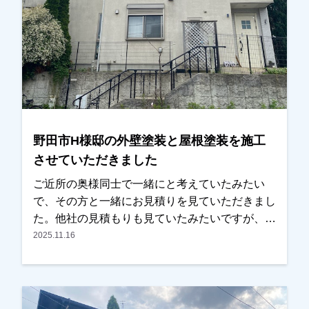
野田市H様邸の外壁塗装と屋根塗装を施工
させていただきました
ご近所の奥様同士で一緒にと考えていたみたい
で、その方と一緒にお見積りを見ていただきまし
た。他社の見積もりも見ていたみたいですが、ご
近所の奥様ともご相談しながら検討され、弊社に
2025.11.16
任せて頂く事になりました。色を決める際に、二
色使いにするか一色にするか、迷われていました
が、弊社で施工した近所の方の色を参考にされ、
一色でまとめることにされました。いい色に仕上