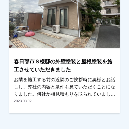
からでも大丈夫です！現地調査・お見積りはもち
ろん無料です！ご遠慮なくお申しつけください！
お待ちしております！
春日部市Ｓ様邸の外壁塗装と屋根塗装を施
工させていただきました
お隣を施工する前の近隣のご挨拶時に奥様とお話
しし、弊社の内容と条件も見ていただくことにな
りました。何社か相見積もりを取られていました
が、弊社の内容が一番よく、予算的にも合うとの
2023.03.02
事で選んでいただきました。ご主人様、奥様の気
になるところも事前にお聞きし、解消しました。
仕上がりについては綺麗に仕上がって新築見たい