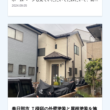
ら気になっていたとの事で、内容・金額ともに問
2024.09.05
題なく、会社も近いので安心して任せられるとの
事でした。塗装以外で、雨樋交換もできる？との
ことでしたので合わせて任せていただきました。
仕上り、特に色は思っていた通りとの事で、大変
喜んでいただきました。本当にありがとうござい
ました。越谷市・春日部市・野田市・吉川市で外
壁塗装をお考えのお客様、まずはご相談からでも
大丈夫です！現地調査・お見積りはもちろん無料
です！ご遠慮なくお申しつけください！お待ちし
ております！
春日部市 Ｔ様邸の外壁塗装と屋根塗装を施