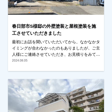
春日部市S様邸の外壁塗装と屋根塗装を施
工させていただきました
最初にお話を聞いていただいてから、なかなかタ
イミングが合わなかったのもありましたが、ご主
人様にご連絡させていただき、お見積りをみて頂
くことになりました。何社か見積もりも取らてい
2024.08.05
たようですが、内容・金額もそうですが、なるべ
く近い会社さんがいいとのお考えで、弊社を選ん
でいただきました。もちろん、内容・条件も気に
入っていいただいたとのことでした。仕上りに関
しては、職人が細かなところまで丁寧にやってく
れたとの事で、満足していただけました。本当に
ありがとうございました。越谷市・春日部市・野
田市で外壁塗装をお考えのお客様、まずはご相談