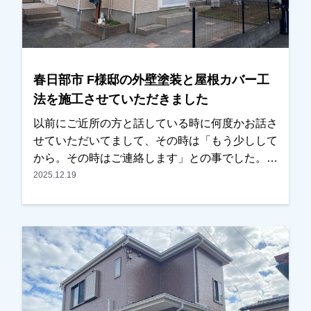
春日部市 F様邸の外壁塗装と屋根カバー工
法を施工させていただきました
以前にご近所の方と話している時に何度かお話さ
せていただいてまして、その時は「もう少しして
から。その時はご連絡します」との事でした。し
ばらくして、奥様からご連絡をいただき、そろそ
2025.12.19
ろ考えていくとのことで、家の方も改めて現調さ
せていただきました。屋根がかなりいたんでいま
したので、カバー工法と塗装の2パターンでご提
案させていただき、せっかくだから長くもつ方で
との事で、今回はカバー工法を選んでいただきま
した。外壁もところどころ割れや剥離部がありま
したが、キチンと補修した上で塗装も行い、綺麗