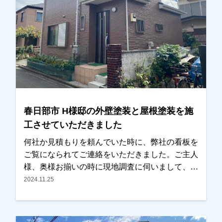
になったと非常に喜んでいただけました。本当に
ありがとうございました。越谷市、春日部市、野
田市、吉川市、草加市またはその他地域でも外壁
塗装をお考えのお客様、まずはご相談からでも大
丈夫です！現地調査、お見積りはもちろん無料で
行っております。またお支払方法につきまして
も、無金利ローンも取り扱っておりますので、ご
遠慮なくお申しつけください。おまちしておりま
す。
春日部市 H様邸の外壁塗装と屋根塗装を施
工させていただきました
何社か見積もりを頼んでいた時に、弊社の看板を
ご覧になられてご連絡をいただきました。ご主人
様、奥様お揃いの時に現地調査に伺いまして、気
にされているところや、どんな色にしたいですと
2024.11.25
か、いろいろご希望もお聞きしまして、ご提案・
ご説明をさせていただきました。特に奥様が壁の
色にこだわりをお持ちで、何パターンかのカラー