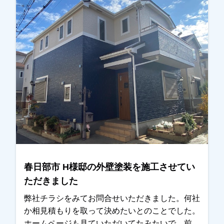
シミュレーションを作成し、お持ちさせていただ
きました。その中のひとつがイメージ通りとの事
と、お見積りも予算内になっていて、他社より良
かったとの事で任せていただきました。仕上がり
をご覧になられて奥様が「頼んでよかったー」と
おっしゃっていただいたのが本当に嬉しかったで
す。ありがとうございました。越谷市・春日部
市・野田市・吉川市・草加市またその他の地域で
も外壁塗装をお考えのお客様、まずはご相談から
でも大丈夫です！もちろん現地調査、お見積りは
無料にて行っております。ご遠慮なくお申しつけ
くだいさい、お待ちしております！
春日部市 H様邸の外壁塗装を施工させてい
ただきました
弊社チラシをみてお問合せいただきました。何社
か相見積もりを取って決めたいとのことでした。
ホームページも見ていただいてたみたいで、前か