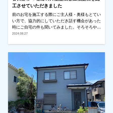
工させていただきました
前のお宅を施工する際にご主人様・奥様もとてい
い方で、協力的にしていただき話す機会があった
時にご自宅の件も聞いてみました。そろそろやっ
た方がいいとの事でしたので、是非弊社の見積も
2024.08.27
りをみてくださいとお願いしご検討していただく
事になりました。目の前で仕事ぶりはみていたの
で、仕上りは心配していないとおっしゃってくだ
さり、予算面もこれなら大丈夫との事で、任せて
いただきました。仕上りは全然問題ないとのこと
で、お褒めいただきました。本当にありがとうご
ざいました。越谷市・春日部市・野田市で外壁塗
装をお考えのお客様、まずはご相談からでも大丈
夫です！現地調査・お見積りはもちろん無料で
す！ご遠慮なくお申しつけください！お待ちして
おります！