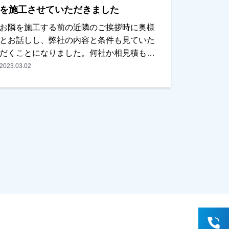
を施工させていただきました
お隣を施工する前の近隣のご挨拶時に奥様
とお話しし、弊社の内容と条件も見ていた
だくことになりました。何社か相見積もり
を取られていましたが、弊社の内容が一番
2023.03.02
よく、予算的にも合うとの事で選んでいた
だきました。ご主人様、奥様の気になると
ころも事前にお聞きし、解消しました。仕
上がりについては綺麗に仕上がって新築見
たいと非常喜んでいただきました。本当に
ありがとうございました。越谷市・春日部
市・野田市で外壁塗装をお考えのお客様、
まずはご相談からえでも大丈夫です！ご遠
慮なくお申しつけください！お待ちしてお
ります。