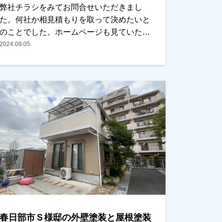
弊社チラシをみてお問合せいただきまし
た。何社か相見積もりを取って決めたいと
のことでした。ホームページも見ていただ
いてたみたいで、前から気になっていたと
2024.09.05
の事で、内容・金額ともに問題なく、会社
も近いので安心して任せられるとの事でし
た。塗装以外で、雨樋交換もできる？との
ことでしたので合わせて任せていただきま
した。仕上り、特に色は思っていた通りと
の事で、大変喜んでいただきました。本当
にありがとうございました。越谷市・春日
部市・野田市・吉川市で外壁塗装をお考え
のお客様、まずはご相談からでも大丈夫で
す！現地調査・お見積りはもちろん無料で
す！ご遠慮なくお申しつけください！お待
ちしております！
春日部市Ｓ様邸の外壁塗装と屋根塗装