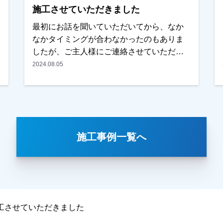
客様、まずはご相談からでも大丈夫です！
施工させていただきました
もちろん現地調査、お見積りは無料にて行
最初にお話を聞いていただいてから、なか
っております。ご遠慮なくお申しつけくだ
なかタイミングが合わなかったのもありま
いさい、お待ちしております！
したが、ご主人様にご連絡させていただ
き、お見積りをみて頂くことになりまし
2024.08.05
た。何社か見積もりも取らていたようです
が、内容・金額もそうですが、なるべく近
い会社さんがいいとのお考えで、弊社を選
んでいただきました。もちろん、内容・条
件も気に入っていいただいたとのことでし
施工事例一覧へ
た。仕上りに関しては、職人が細かなとこ
ろまで丁寧にやってくれたとの事で、満足
していただけました。本当にありがとうご
ざいました。越谷市・春日部市・野田市で
外壁塗装をお考えのお客様、まずはご相談
からでも大丈夫です！現地調査・お見積り
工させていただきました
はもちろん無料です！ご遠慮なくお申しつ