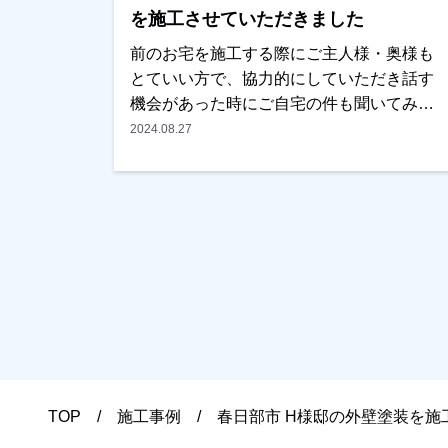
積りはもちろん無料で行っております。ま
を施工させていただきました
たお支払方法につきましても、無金利ロー
前のお宅を施工する際にご主人様・奥様も
ンも取り扱っておりますので、ご遠慮なく
とていい方で、協力的にしていただき話す
お申しつけください。おまちしておりま
機会があった時にご自宅の件も聞いてみま
す。
した。そろそろやった方がいいとの事でし
2024.08.27
たので、是非弊社の見積もりをみてくださ
いとお願いしご検討していただく事になり
ました。目の前で仕事ぶりはみていたの
で、仕上りは心配していないとおっしゃっ
てくださり、予算面もこれなら大丈夫との
事で、任せていただきました。仕上りは全
然問題ないとのことで、お褒めいただきま
した。本当にありがとうございました。越
谷市・春日部市・野田市で外壁塗装をお考
えのお客様、まずはご相談からでも大丈夫
です！現地調査・お見積りはもちろん無料
TOP
施工事例
春日部市 H様邸の外壁塗装を施
です！ご遠慮なくお申しつけください！お