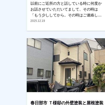
以前にご近所の方と話している時に何度か
お話させていただいてまして、その時は
「もう少ししてから。その時はご連絡しま
す」との事でした。しばらくして、奥様か
2025.12.19
らご連絡をいただき、そろそろ考えていく
とのことで、家の方も改めて現調させてい
ただきました。屋根がかなりいたんでいま
したので、カバー工法と塗装の2パターンで
ご提案させていただき、せっかくだから長
くもつ方でとの事で、今回はカバー工法を
選んでいただきました。外壁もところどこ
ろ割れや剥離部がありましたが、キチンと
補修した上で塗装も行い、綺麗になったと
非常に喜んでいただけました。本当にあり
がとうございました。越谷市、春日部市、
野田市、吉川市、草加市またはその他地域
でも外壁塗装をお考えのお客様、まずはご
春日部市 Ｔ様邸の外壁塗装と屋根塗装
相談からでも大丈夫です！現地調査、お見