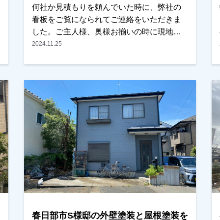
何社か見積もりを頼んでいた時に、弊社の
看板をご覧になられてご連絡をいただきま
した。ご主人様、奥様お揃いの時に現地調
査に伺いまして、気にされているところ
2024.11.25
や、どんな色にしたいですとか、いろいろ
ご希望もお聞きしまして、ご提案・ご説明
をさせていただきました。特に奥様が壁の
色にこだわりをお持ちで、何パターンかの
カラーシミュレーションを作成し、お持ち
させていただきました。その中のひとつが
イメージ通りとの事と、お見積りも予算内
になっていて、他社より良かったとの事で
任せていただきました。仕上がりをご覧に
なられて奥様が「頼んでよかったー」とお
っしゃっていただいたのが本当に嬉しかっ
たです。ありがとうございました。越谷
市・春日部市・野田市・吉川市・草加市ま
春日部市S様邸の外壁塗装と屋根塗装を
たその他の地域でも外壁塗装をお考えのお