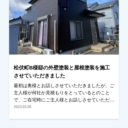
松伏町B様邸の外壁塗装と屋根塗装を施工
させていただきました
最初は奥様とお話しさせていただきましたが、ご
主人様が何社か見積もりをとっているとのこと
で、ご在宅時にご主人様とお話しさせていただ
き、弊社も見てもらうことになりました。ある程
2023.03.05
度ご予算も決めていたみたいで、弊社が予算に合
う事と、内容が他社よりいいとの事で任せていた