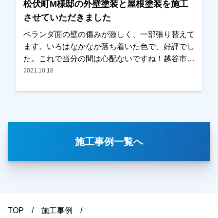
松伏町M様邸の外壁塗装と屋根塗装を施工
させていただきました
ベランダ面の壁の傷みが激しく、一部張り替えて
ます。いろはなかなか落ち着いた色で、好評でし
た。これで当分の間は心配ないですね！越谷市・
春日部市・野田市で外壁塗装をお考えのお客様、
2021.10.18
まずはご相談からでもOKです！ご遠慮なくお申
しつけください！よろしくお願いいたします。
施工事例一覧へ
TOP
施工事例