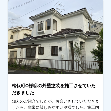
だきました。色決めは奥様と事前にどんな色がい
いかご相談しておいてくれたみたいで、非常にス
ムーズにきまりました。思っていた色になってい
るとの事で、いい仕上がりだとお褒めいただきま
した。ありがとうございました。越谷市・春日部
市・松伏町・野田市で外壁塗装をお考えのお客
様、まずはご相談からでも大丈夫です！ご遠慮な
くお申しつけください！お待ちしております。
松伏町O様邸の外壁塗装を施工させていた
だきました
知人のご紹介でしたが、お会いさせていただきま
したら、非常に親しみやすい奥様でした。施工内