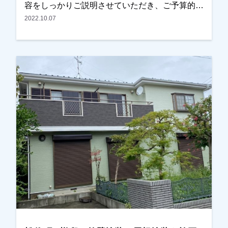
容をしっかりご説明させていただき、ご予算的に
も大丈夫との事で、「OKさんにまかせる！」と
2022.10.07
言っていただきました。ありがとうございまし
た。現場管理もしっかりおこない、だんだん仲良
くさせていただきまして、今では道でお会いして
も顔を覚えていただいている様になりました。本
当にありがたいです。越谷市・春日部市・野田市
で外壁塗装をお考えのお客様、まずはご相談から
でもＯＫです！ご遠慮なくお申しつけください！