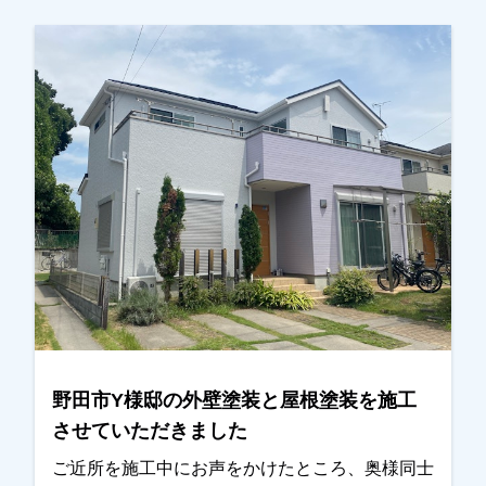
装も任せていただきました。塗装はもちろん、内
装の仕上がりも 「こんな所まで見てくれる
の！？」とびっくりされていましたが、非常に喜
んでいただき、ご満足して頂けたみたいでよかっ
たです。ありがとうございました。越谷市、春日
部市、野田市、吉川市、草加市またはその他地域
でも外壁塗装をお考えのお客様、まずはご相談か
らでも大丈夫です！現地調査、お見積りはもちろ
ん無料にておこなっております。またお支払い方
法につきましても、無金利ローンも取り扱ってま
すので、ご遠慮なくお申しつけください。お待ち
しております。
野田市Y様邸の外壁塗装と屋根塗装を施工
させていただきました
ご近所を施工中にお声をかけたところ、奥様同士