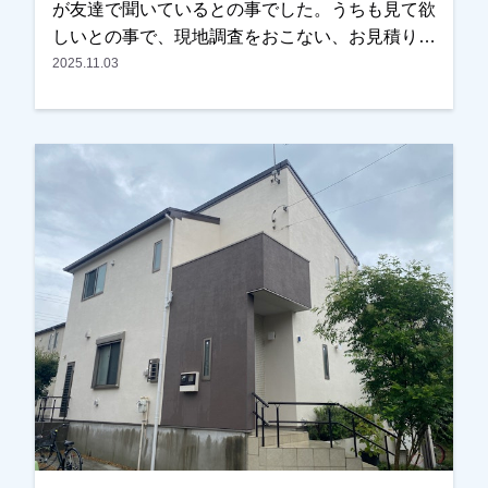
が友達で聞いているとの事でした。うちも見て欲
しいとの事で、現地調査をおこない、お見積りを
お出ししました。以前に違う業者で見積もりを取
2025.11.03
った事があったみたいでしたが、あまりにも高か
ったのと、しつこい営業が嫌だったとの事でし
た。弊社の資料とお見積りをお渡ししましたら、
ご予算内で、内容も分かりやすかったとの事で、
ＯＫをいただき、任せていただきました。色は奥
さまがお決めになられましたが、こだわった方
で、実は汚れの目立つ見えない箇所には濃い色を
もってきてます。また薄紫いろも非常に綺麗で、
ご近所の方からも評判がよかったです。仕上りも
とてもいいとご満足していただけました。ありが
とうございました。越谷市、春日部市、野田市、
吉川市、草加市またはその他地域でも外壁塗装を
お考えのお客様、まずはご相談からでも大丈夫で
す！現地調査、お見積りはもちろん無料にておこ
なっております。またお支払い方法につきまして