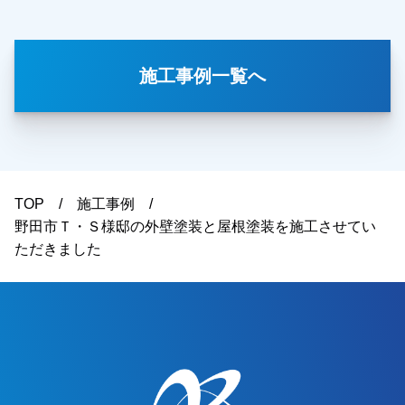
で任せていただきました。色を決められる際には
奥様もご一緒に検討されて、何種類かカラーシミ
レーションをお出しした中から選んでいただきま
施工事例一覧へ
した。イメージされている通りに仕上がっている
との事で、ご主人様、奥様ともに喜んでいただけ
ました。本当にありがとうございました。越谷
市・春日部市・野田市・吉川市・草加市またその
他地域でも外壁塗装をお考えのお客様、まずはご
相談からでも大丈夫です！現地調査、お見積りは
TOP
施工事例
もちろん無料にて行っております。またお支払い
野田市Ｔ・Ｓ様邸の外壁塗装と屋根塗装を施工させてい
方法につきましても、無金利ローンを取り扱って
ただきました
おりますので、ご遠路なくお申しつけください。
お待ちしております。