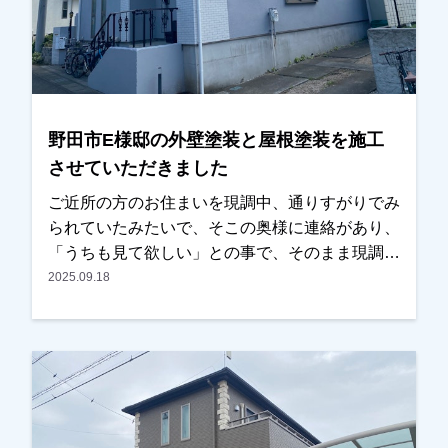
た。越谷市、春日部市、野田市、吉川市、草加市
またその他地域でも外壁塗装をお考えのお客様、
まずはご相談からでも大丈夫です！ 現地調査、
お見積りはもちろん無料にて行っております。ま
たお支払方法につきましても、無金利ローンも取
野田市E様邸の外壁塗装と屋根塗装を施工
り扱っておりますので、ご遠慮なくお申しつけく
させていただきました
ださい。おまちしております。
ご近所の方のお住まいを現調中、通りすがりでみ
られていたみたいで、そこの奥様に連絡があり、
「うちも見て欲しい」との事で、そのまま現調を
させていただきました。以前の違う業者で見積も
2025.09.18
りを取られていたとの事ですが、思ったより高
く、どうするか考えていたとのことでした。奥様
同士がお友達みたいで、「〇〇さんが考えている
なら一緒に」との話になり、ご検討いただくこと
になりました。お見積りの他に、カラーシミレー
ションも提案し、その中の一つが気にいったとの