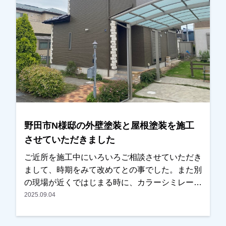
事でした。金額も前回業者と比べても、内容・金
額ともに考えていた通りとの事で、任せていただ
きました。施工後、仕上がった外壁と周りとのバ
ランスよく、感動したとまで言っていただき、喜
んでいただけました。本当にありがとうございま
した。越谷市、春日部市、野田市、吉川市、草加
市またその他地域でも外壁塗装をお考えのお客
様、まずはご相談からでも大丈夫です！現地調
査、お見積りはもちろん無料にて行っておりま
す。またお支払方法につきましても、無金利ロー
野田市N様邸の外壁塗装と屋根塗装を施工
ンも取り扱っておりますので、ご遠慮なくお申し
させていただきました
つけください！お待ちしております！
ご近所を施工中にいろいろご相談させていただき
まして、時期をみて改めてとの事でした。また別
の現場が近くではじまる時に、カラーシミレーシ
ョンをお持ちしご提案させていただきました。時
2025.09.04
期的にそろそろ考えるとの事で、お見積りもご用
意させていただき、内容・金額ともにＯＫとの事