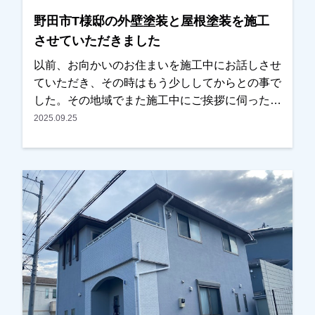
も、無金利ローンも取り扱っておりますので、ご
野田市T様邸の外壁塗装と屋根塗装を施工
遠慮なくお申し付けください。お待ちしておりま
させていただきました
す。
以前、お向かいのお住まいを施工中にお話しさせ
ていただき、その時はもう少ししてからとの事で
した。その地域でまた施工中にご挨拶に伺ったと
ころ、ちょうどそろそろやろうかと思っていたと
2025.09.25
の事で、見積もりと資料を見ていただくこととな
りました。ご近所に何件か実績のお住まいもあ
り、仕上りと職人の仕事ぶりは以前の時から見て
いただいていたとの事で、内容と金額も考えてい
たくらいとの事でＯＫを頂き任せていただけまし
た。色については、あまりイメージを変えたくな
いとの事で、元の色に近いものをご提案させてい
ただきました。またお気にされている部分も打ち
合わせを重ねて解消し、仕上りにつきましても問
題ないとのことで、綺麗になったと非常に喜んで
いただけました。本当にありがとうございまし