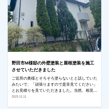
市、吉川市、草加市またはその他地域でも外壁塗
装をお考えのお客様、まずはご相談からでも大丈
夫です！現地調査、お見積りをもちろん無料にて
おこなっております。またお支払い方法につきま
しても、無金利ローンも取り扱っておりますの
で、ご遠慮なくお申しつけください。お待ちして
おります。
野田市M様邸の外壁塗装と屋根塗装を施工
させていただきました
ご近所の奥様とそろそろ塗らないとと話していた
みたいで、「頑張りますので是非見てください」
とお見積りを見ていただきました。当然、相見積
もりでしたが内容・条件を見比べた時に、弊社が
2025.11.11
良かったとの事で、任せていただきました。外装
以外に内装もできる？とのご相談もお受けし、内