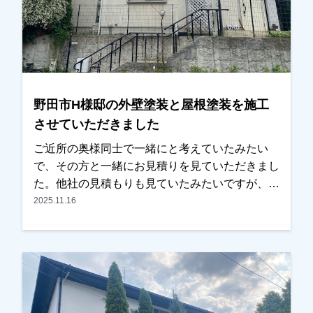
野田市H様邸の外壁塗装と屋根塗装を施工
させていただきました
ご近所の奥様同士で一緒にと考えていたみたい
で、その方と一緒にお見積りを見ていただきまし
た。他社の見積もりも見ていたみたいですが、ご
近所の奥様ともご相談しながら検討され、弊社に
2025.11.16
任せて頂く事になりました。色を決める際に、二
色使いにするか一色にするか、迷われていました
が、弊社で施工した近所の方の色を参考にされ、
一色でまとめることにされました。いい色に仕上
がっているとの事で喜んでいただけました。あり
がとうございました。越谷市、春日部市、野田