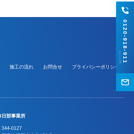
春日部市・野田市・吉川市・草加市またそ
の他地域でも外壁塗装をお考えのお客様、
まずはご相談からでも大丈夫です！現地調
0120-918-911
査、お見積りはもちろん無料にて行ってお
ります。またお支払い方法につきまして
も、無金利ローンを取り扱っておりますの
で、ご遠路なくお申しつけください。お待
ちしております。
施工の流れ
お問合せ
プライバシーポリシー
春日部事業所
344-0127