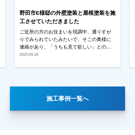
はもちろん無料にておこなっております。
野田市E様邸の外壁塗装と屋根塗装を施
またお支払い方法につきましても、無金利
ローンも取り扱ってますので、ご遠慮なく
工させていただきました
お申しつけください。お待ちしておりま
ご近所の方のお住まいを現調中、通りすが
す。
りでみられていたみたいで、そこの奥様に
連絡があり、「うちも見て欲しい」との事
で、そのまま現調をさせていただきまし
2025.09.18
た。以前の違う業者で見積もりを取られて
いたとの事ですが、思ったより高く、どう
するか考えていたとのことでした。奥様同
士がお友達みたいで、「〇〇さんが考えて
いるなら一緒に」との話になり、ご検討い
施工事例一覧へ
ただくことになりました。お見積りの他
に、カラーシミレーションも提案し、その
中の一つが気にいったとの事でした。金額
も前回業者と比べても、内容・金額ともに
考えていた通りとの事で、任せていただき