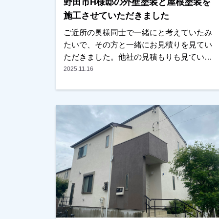
野田市H様邸の外壁塗装と屋根塗装を
施工させていただきました
ご近所の奥様同士で一緒にと考えていたみ
たいで、その方と一緒にお見積りを見てい
ただきました。他社の見積もりも見ていた
みたいですが、ご近所の奥様ともご相談し
2025.11.16
ながら検討され、弊社に任せて頂く事にな
りました。色を決める際に、二色使いにす
るか一色にするか、迷われていましたが、
弊社で施工した近所の方の色を参考にさ
れ、一色でまとめることにされました。い
い色に仕上がっているとの事で喜んでいた
だけました。ありがとうございました。越
谷市、春日部市、野田市、吉川市、草加市
またはその他地域でも外壁塗装をお考えの
お客様、まずはご相談からでも大丈夫で
す！現地調査、お見積りをもちろん無料に
ておこなっております。またお支払い方法