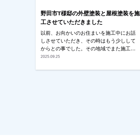
につきましても、無金利ローンも取り扱っ
野田市T様邸の外壁塗装と屋根塗装を施
ておりますので、ご遠慮なくお申しつけく
ださい。お待ちしております。
工させていただきました
以前、お向かいのお住まいを施工中にお話
しさせていただき、その時はもう少しして
からとの事でした。その地域でまた施工中
にご挨拶に伺ったところ、ちょうどそろそ
2025.09.25
ろやろうかと思っていたとの事で、見積も
りと資料を見ていただくこととなりまし
た。ご近所に何件か実績のお住まいもあ
り、仕上りと職人の仕事ぶりは以前の時か
ら見ていただいていたとの事で、内容と金
額も考えていたくらいとの事でＯＫを頂き
任せていただけました。色については、あ
まりイメージを変えたくないとの事で、元
の色に近いものをご提案させていただきま
した。またお気にされている部分も打ち合