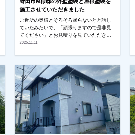
野田市M様邸の外壁塗装と屋根塗装を
施工させていただきました
ご近所の奥様とそろそろ塗らないとと話し
ていたみたいで、「頑張りますので是非見
てください」とお見積りを見ていただきま
した。当然、相見積もりでしたが内容・条
2025.11.11
件を見比べた時に、弊社が良かったとの事
で、任せていただきました。外装以外に内
装もできる？とのご相談もお受けし、内装
も任せていただきました。塗装はもちろ
ん、内装の仕上がりも 「こんな所まで見
てくれるの！？」とびっくりされていまし
たが、非常に喜んでいただき、ご満足して
頂けたみたいでよかったです。ありがとう
ございました。越谷市、春日部市、野田
市、吉川市、草加市またはその他地域でも
外壁塗装をお考えのお客様、まずはご相談
からでも大丈夫です！現地調査、お見積り