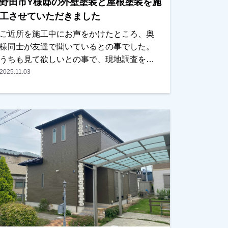
野田市Y様邸の外壁塗装と屋根塗装を施
工させていただきました
ご近所を施工中にお声をかけたところ、奥
様同士が友達で聞いているとの事でした。
うちも見て欲しいとの事で、現地調査をお
こない、お見積りをお出ししました。以前
2025.11.03
に違う業者で見積もりを取った事があった
みたいでしたが、あまりにも高かったの
と、しつこい営業が嫌だったとの事でし
た。弊社の資料とお見積りをお渡ししまし
たら、ご予算内で、内容も分かりやすかっ
たとの事で、ＯＫをいただき、任せていた
だきました。色は奥さまがお決めになられ
ましたが、こだわった方で、実は汚れの目
立つ見えない箇所には濃い色をもってきて
ます。また薄紫いろも非常に綺麗で、ご近
所の方からも評判がよかったです。仕上り
もとてもいいとご満足していただけまし