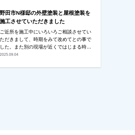
た。ありがとうございました。越谷市、春
野田市N様邸の外壁塗装と屋根塗装を
日部市、野田市、吉川市、草加市またはそ
の他地域でも外壁塗装をお考えのお客様、
施工させていただきました
まずはご相談からでも大丈夫です！現地調
ご近所を施工中にいろいろご相談させてい
査、お見積りはもちろん無料にておこなっ
ただきまして、時期をみて改めてとの事で
ております。またお支払い方法につきまし
した。また別の現場が近くではじまる時
ても、無金利ローンも取り扱っております
に、カラーシミレーションをお持ちしご提
2025.09.04
ので、ご遠慮なくお申し付けください。お
案させていただきました。時期的にそろそ
待ちしております。
ろ考えるとの事で、お見積りもご用意させ
ていただき、内容・金額ともにＯＫとの事
で任せていただきました。色を決められる
際には奥様もご一緒に検討されて、何種類
かカラーシミレーションをお出しした中か
ら選んでいただきました。イメージされて
いる通りに仕上がっているとの事で、ご主
人様、奥様ともに喜んでいただけました。
本当にありがとうございました。越谷市・