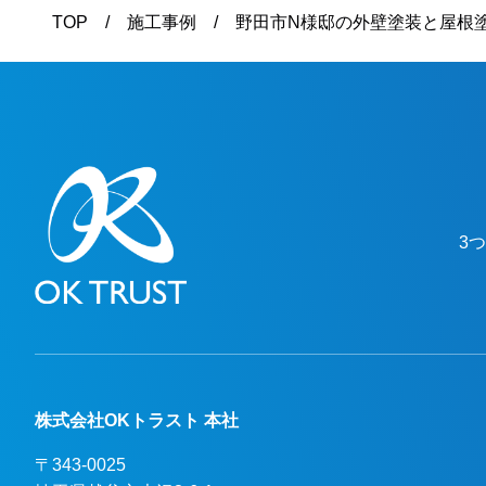
わせを重ねて解消し、仕上りにつきまして
TOP
施工事例
野田市N様邸の外壁塗装と屋根
も問題ないとのことで、綺麗になったと非
常に喜んでいただけました。本当にありが
とうございました。越谷市、春日部市、野
田市、吉川市、草加市またその他地域でも
外壁塗装をお考えのお客様、まずはご相談
からでも大丈夫です！ 現地調査、お見積
りはもちろん無料にて行っております。ま
たお支払方法につきましても、無金利ロー
3
ンも取り扱っておりますので、ご遠慮なく
お申しつけください。おまちしておりま
す。
株式会社OKトラスト 本社
〒343-0025