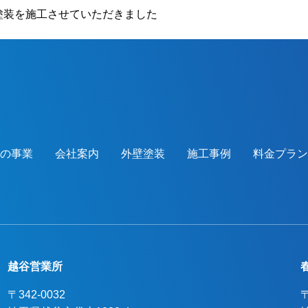
ました。施工後、仕上がった外壁と周りと
塗装を施工させていただきました
のバランスよく、感動したとまで言ってい
ただき、喜んでいただけました。本当にあ
りがとうございました。越谷市、春日部
市、野田市、吉川市、草加市またその他地
域でも外壁塗装をお考えのお客様、まずは
ご相談からでも大丈夫です！現地調査、お
見積りはもちろん無料にて行っておりま
す。またお支払方法につきましても、無金
つの事業
会社案内
外壁塗装
施工事例
料金プラン
利ローンも取り扱っておりますので、ご遠
慮なくお申しつけください！お待ちしてお
ります！
越谷営業所
〒342-0032
〒