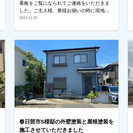
看板をご覧になられてご連絡をいただきま
した。ご主人様、奥様お揃いの時に現地調
査に伺いまして、気にされているところ
2024.11.25
や、どんな色にしたいですとか、いろいろ
ご希望もお聞きしまして、ご提案・ご説明
をさせていただきました。特に奥様が壁の
色にこだわりをお持ちで、何パターンかの
カラーシミュレーションを作成し、お持ち
させていただきました。その中のひとつが
イメージ通りとの事と、お見積りも予算内
になっていて、他社より良かったとの事で
任せていただきました。仕上がりをご覧に
なられて奥様が「頼んでよかったー」とお
っしゃっていただいたのが本当に嬉しかっ
たです。ありがとうございました。越谷
市・春日部市・野田市・吉川市・草加市ま
春日部市S様邸の外壁塗装と屋根塗装を
たその他の地域でも外壁塗装をお考えのお
客様、まずはご相談からでも大丈夫です！
施工させていただきました