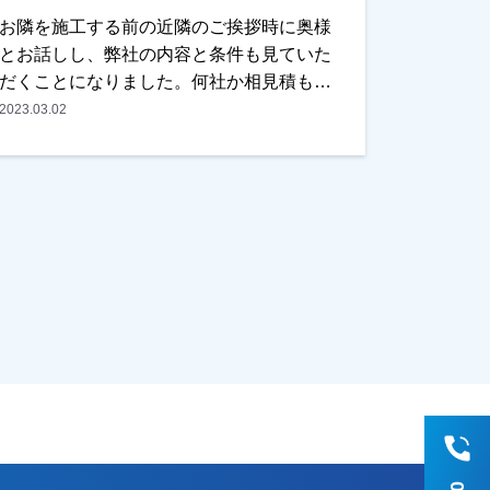
お隣を施工する前の近隣のご挨拶時に奥様
とお話しし、弊社の内容と条件も見ていた
だくことになりました。何社か相見積もり
を取られていましたが、弊社の内容が一番
2023.03.02
よく、予算的にも合うとの事で選んでいた
だきました。ご主人様、奥様の気になると
ころも事前にお聞きし、解消しました。仕
上がりについては綺麗に仕上がって新築見
たいと非常喜んでいただきました。本当に
ありがとうございました。越谷市・春日部
市・野田市で外壁塗装をお考えのお客様、
まずはご相談からえでも大丈夫です！ご遠
慮なくお申しつけください！お待ちしてお
ります。