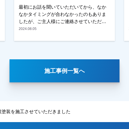
もちろん現地調査、お見積りは無料にて行
最初にお話を聞いていただいてから、なか
っております。ご遠慮なくお申しつけくだ
なかタイミングが合わなかったのもありま
いさい、お待ちしております！
したが、ご主人様にご連絡させていただ
き、お見積りをみて頂くことになりまし
2024.08.05
た。何社か見積もりも取らていたようです
が、内容・金額もそうですが、なるべく近
い会社さんがいいとのお考えで、弊社を選
んでいただきました。もちろん、内容・条
件も気に入っていいただいたとのことでし
施工事例一覧へ
た。仕上りに関しては、職人が細かなとこ
ろまで丁寧にやってくれたとの事で、満足
していただけました。本当にありがとうご
ざいました。越谷市・春日部市・野田市で
外壁塗装をお考えのお客様、まずはご相談
からでも大丈夫です！現地調査・お見積り
根塗装を施工させていただきました
はもちろん無料です！ご遠慮なくお申しつ
けください！お待ちしております！