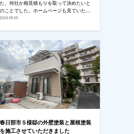
た。何社か相見積もりを取って決めたいと
のことでした。ホームページも見ていただ
いてたみたいで、前から気になっていたと
2024.09.05
の事で、内容・金額ともに問題なく、会社
も近いので安心して任せられるとの事でし
た。塗装以外で、雨樋交換もできる？との
ことでしたので合わせて任せていただきま
した。仕上り、特に色は思っていた通りと
の事で、大変喜んでいただきました。本当
にありがとうございました。越谷市・春日
部市・野田市・吉川市で外壁塗装をお考え
のお客様、まずはご相談からでも大丈夫で
す！現地調査・お見積りはもちろん無料で
す！ご遠慮なくお申しつけください！お待
ちしております！
春日部市Ｓ様邸の外壁塗装と屋根塗装
を施工させていただきました