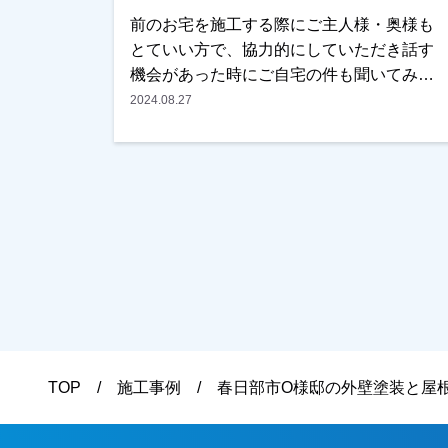
たお支払方法につきましても、無金利ロー
前のお宅を施工する際にご主人様・奥様も
ンも取り扱っておりますので、ご遠慮なく
とていい方で、協力的にしていただき話す
お申しつけください。おまちしておりま
機会があった時にご自宅の件も聞いてみま
す。
した。そろそろやった方がいいとの事でし
2024.08.27
たので、是非弊社の見積もりをみてくださ
いとお願いしご検討していただく事になり
ました。目の前で仕事ぶりはみていたの
で、仕上りは心配していないとおっしゃっ
てくださり、予算面もこれなら大丈夫との
事で、任せていただきました。仕上りは全
然問題ないとのことで、お褒めいただきま
した。本当にありがとうございました。越
谷市・春日部市・野田市で外壁塗装をお考
えのお客様、まずはご相談からでも大丈夫
です！現地調査・お見積りはもちろん無料
TOP
施工事例
春日部市O様邸の外壁塗装と屋
です！ご遠慮なくお申しつけください！お
待ちしております！