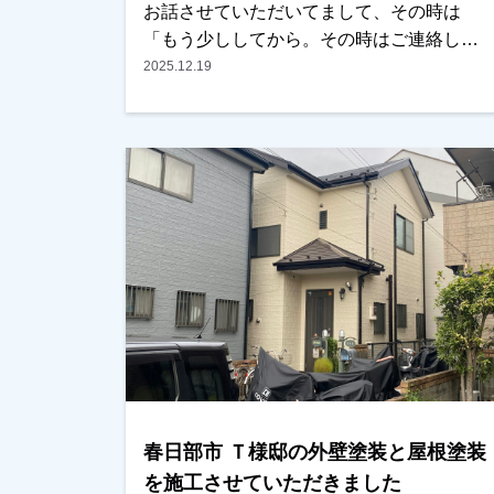
お話させていただいてまして、その時は
「もう少ししてから。その時はご連絡しま
す」との事でした。しばらくして、奥様か
2025.12.19
らご連絡をいただき、そろそろ考えていく
とのことで、家の方も改めて現調させてい
ただきました。屋根がかなりいたんでいま
したので、カバー工法と塗装の2パターンで
ご提案させていただき、せっかくだから長
くもつ方でとの事で、今回はカバー工法を
選んでいただきました。外壁もところどこ
ろ割れや剥離部がありましたが、キチンと
補修した上で塗装も行い、綺麗になったと
非常に喜んでいただけました。本当にあり
がとうございました。越谷市、春日部市、
野田市、吉川市、草加市またはその他地域
でも外壁塗装をお考えのお客様、まずはご
春日部市 Ｔ様邸の外壁塗装と屋根塗装
相談からでも大丈夫です！現地調査、お見
積りはもちろん無料で行っております。ま
を施工させていただきました