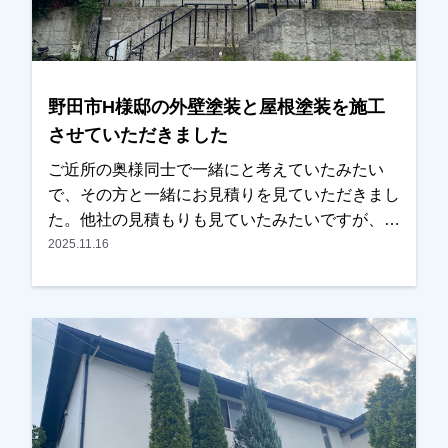
野田市H様邸の外壁塗装と屋根塗装を施工
させていただきました
ご近所の奥様同士で一緒にと考えていたみたい
で、その方と一緒にお見積りを見ていただきまし
た。他社の見積もりも見ていたみたいですが、ご
近所の奥様ともご相談しながら検討され、弊社に
2025.11.16
任せて頂く事になりました。色を決める際に、二
色使いにするか一色にするか、迷われていました
が、弊社で施工した近所の方の色を参考にされ、
一色でまとめることにされました。いい色に仕上
がっているとの事で喜んでいただけました。あり
がとうございました。越谷市、春日部市、野田
市、吉川市、草加市またはその他地域でも外壁塗
装をお考えのお客様、まずはご相談からでも大丈