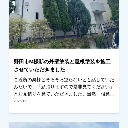
夫です！現地調査、お見積りをもちろん無料にて
おこなっております。またお支払い方法につきま
しても、無金利ローンも取り扱っておりますの
で、ご遠慮なくお申しつけください。お待ちして
おります。
野田市M様邸の外壁塗装と屋根塗装を施工
させていただきました
ご近所の奥様とそろそろ塗らないとと話していた
みたいで、「頑張りますので是非見てください」
とお見積りを見ていただきました。当然、相見積
もりでしたが内容・条件を見比べた時に、弊社が
2025.11.11
良かったとの事で、任せていただきました。外装
以外に内装もできる？とのご相談もお受けし、内
装も任せていただきました。塗装はもちろん、内