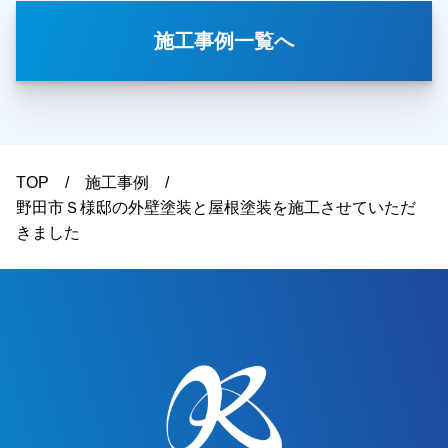
レーションをお出しした中から選んでいただきま
施工事例一覧へ
した。イメージされている通りに仕上がっている
との事で、ご主人様、奥様ともに喜んでいただけ
ました。本当にありがとうございました。越谷
市・春日部市・野田市・吉川市・草加市またその
他地域でも外壁塗装をお考えのお客様、まずはご
相談からでも大丈夫です！現地調査、お見積りは
TOP
施工事例
もちろん無料にて行っております。またお支払い
野田市Ｓ様邸の外壁塗装と屋根塗装を施工させていただ
方法につきましても、無金利ローンを取り扱って
きました
おりますので、ご遠路なくお申しつけください。
お待ちしております。