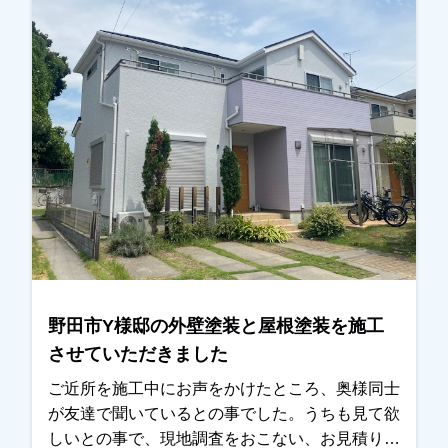
装の仕上がりも 「こんな所まで見てくれる
の！？」とびっくりされていましたが、非常に喜
んでいただき、ご満足して頂けたみたいでよかっ
たです。ありがとうございました。越谷市、春日
部市、野田市、吉川市、草加市またはその他地域
でも外壁塗装をお考えのお客様、まずはご相談か
らでも大丈夫です！現地調査、お見積りはもちろ
ん無料にておこなっております。またお支払い方
法につきましても、無金利ローンも取り扱ってま
すので、ご遠慮なくお申しつけください。お待ち
しております。
野田市Y様邸の外壁塗装と屋根塗装を施工
させていただきました
ご近所を施工中にお声をかけたところ、奥様同士
が友達で聞いているとの事でした。うちも見て欲
しいとの事で、現地調査をおこない、お見積りを