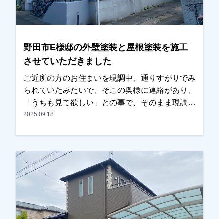
またその他地域でも外壁塗装をお考えのお客様、
まずはご相談からでも大丈夫です！ 現地調査、
お見積りはもちろん無料にて行っております。ま
たお支払方法につきましても、無金利ローンも取
野田市E様邸の外壁塗装と屋根塗装を施工
り扱っておりますので、ご遠慮なくお申しつけく
させていただきました
ださい。おまちしております。
ご近所の方のお住まいを現調中、通りすがりでみ
られていたみたいで、そこの奥様に連絡があり、
「うちも見て欲しい」との事で、そのまま現調を
させていただきました。以前の違う業者で見積も
2025.09.18
りを取られていたとの事ですが、思ったより高
く、どうするか考えていたとのことでした。奥様
同士がお友達みたいで、「〇〇さんが考えている
なら一緒に」との話になり、ご検討いただくこと
になりました。お見積りの他に、カラーシミレー
ションも提案し、その中の一つが気にいったとの
事でした。金額も前回業者と比べても、内容・金
額ともに考えていた通りとの事で、任せていただ