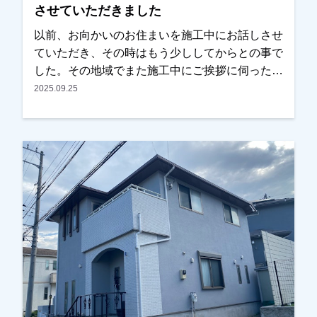
させていただきました
す。
以前、お向かいのお住まいを施工中にお話しさせ
ていただき、その時はもう少ししてからとの事で
した。その地域でまた施工中にご挨拶に伺ったと
ころ、ちょうどそろそろやろうかと思っていたと
2025.09.25
の事で、見積もりと資料を見ていただくこととな
りました。ご近所に何件か実績のお住まいもあ
り、仕上りと職人の仕事ぶりは以前の時から見て
いただいていたとの事で、内容と金額も考えてい
たくらいとの事でＯＫを頂き任せていただけまし
た。色については、あまりイメージを変えたくな
いとの事で、元の色に近いものをご提案させてい
ただきました。またお気にされている部分も打ち
合わせを重ねて解消し、仕上りにつきましても問
題ないとのことで、綺麗になったと非常に喜んで
いただけました。本当にありがとうございまし
た。越谷市、春日部市、野田市、吉川市、草加市