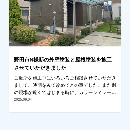
きました。施工後、仕上がった外壁と周りとのバ
ランスよく、感動したとまで言っていただき、喜
んでいただけました。本当にありがとうございま
した。越谷市、春日部市、野田市、吉川市、草加
市またその他地域でも外壁塗装をお考えのお客
様、まずはご相談からでも大丈夫です！現地調
査、お見積りはもちろん無料にて行っておりま
す。またお支払方法につきましても、無金利ロー
野田市N様邸の外壁塗装と屋根塗装を施工
ンも取り扱っておりますので、ご遠慮なくお申し
させていただきました
つけください！お待ちしております！
ご近所を施工中にいろいろご相談させていただき
まして、時期をみて改めてとの事でした。また別
の現場が近くではじまる時に、カラーシミレーシ
ョンをお持ちしご提案させていただきました。時
2025.09.04
期的にそろそろ考えるとの事で、お見積りもご用
意させていただき、内容・金額ともにＯＫとの事
で任せていただきました。色を決められる際には
奥様もご一緒に検討されて、何種類かカラーシミ