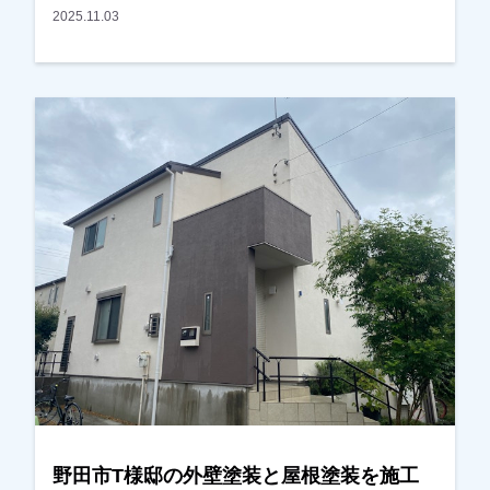
お出ししました。以前に違う業者で見積もりを取
2025.11.03
った事があったみたいでしたが、あまりにも高か
ったのと、しつこい営業が嫌だったとの事でし
た。弊社の資料とお見積りをお渡ししましたら、
ご予算内で、内容も分かりやすかったとの事で、
ＯＫをいただき、任せていただきました。色は奥
さまがお決めになられましたが、こだわった方
で、実は汚れの目立つ見えない箇所には濃い色を
もってきてます。また薄紫いろも非常に綺麗で、
ご近所の方からも評判がよかったです。仕上りも
とてもいいとご満足していただけました。ありが
とうございました。越谷市、春日部市、野田市、
吉川市、草加市またはその他地域でも外壁塗装を
お考えのお客様、まずはご相談からでも大丈夫で
す！現地調査、お見積りはもちろん無料にておこ
なっております。またお支払い方法につきまして
も、無金利ローンも取り扱っておりますので、ご
野田市T様邸の外壁塗装と屋根塗装を施工
遠慮なくお申し付けください。お待ちしておりま