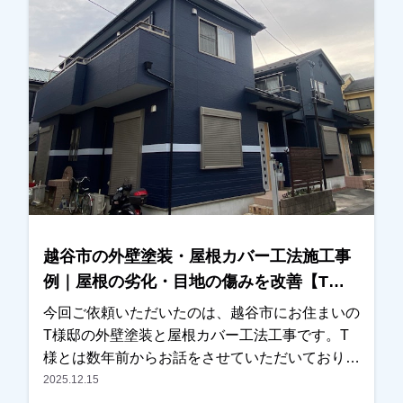
にはカラーシミュレーションを使用し、何パター
ンか実際のイメージをご確認いただきながら検討
していただきました。最終的には、見本帳もご覧
いただきながら、お住まいの雰囲気に合う色を一
緒に決定いたしました。施工後は、「仕上がりも
きれいで、特に外壁の色がとても気に入っていま
す」とのお言葉をいただき、私たちも大変嬉しく
思っております。外壁塗装や屋根塗装は、工事が
終わったら終わりではなく、その後のメンテナン
スも大切です。これから長いお付き合いになるか
と思いますので、気になることがございましたら
越谷市の外壁塗装・屋根カバー工法施工事
いつでもお気軽にご相談ください。この度は大切
例｜屋根の劣化・目地の傷みを改善【T様
なお住まいの外壁塗装・屋根塗装工事をお任せい
邸】
ただき、誠にありがとうございました。
今回ご依頼いただいたのは、越谷市にお住まいの
T様邸の外壁塗装と屋根カバー工法工事です。T
様とは数年前からお話をさせていただいており、
近くに伺った際にはご挨拶をさせていただくな
2025.12.15
ど、長くお付き合いさせていただいているお客様