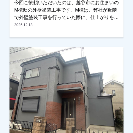
せをさせていただき、最終的には落ち着いた雰囲
今回ご依頼いただいたのは、越谷市にお住まいの
気の外観に仕上がりました。仕上がりにも大変ご
M様邸の外壁塗装工事です。M様は、弊社が近隣
満足いただくことができ、私たちもとても嬉しく
で外壁塗装工事を行っていた際に、仕上がりをご
思っております。この度は大切なお住まいの外壁
覧になっていたそうで「とても綺麗に仕上がって
2025.12.18
塗装・屋根カバー工法工事をお任せいただき、誠
いるので気になっていました」とお声をかけてい
にありがとうございました。
ただきました。お話を伺うと、・外壁の汚れ・目
地（コーキング）の劣化が気になっており、そろ
そろ外壁塗装を検討しなければと考えていたとの
ことでした。そこでまず現地調査を行い、外壁の
状態や目地の傷みなどを確認させていただき、外
壁塗装工事のお見積りをご提出いたしました。施
工内容や金額についてもご納得いただきました
が、特に「近所で施工していたお宅のように綺麗
にしてほしい」というご希望が強く、今回も同じ
職人が担当して施工させていただくことになりま
した。外壁の色決めについては、カラーシミュレ
ーションをいくつかご確認いただき、最終的にお
住まいの雰囲気に合う色をお選びいただきまし