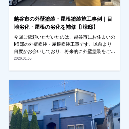
越谷市の外壁塗装・屋根塗装施工事例｜目
地劣化・屋根の劣化を補修【I様邸】
今回ご依頼いただいたのは、越谷市にお住まいの
I様邸の外壁塗装・屋根塗装工事です。以前より
何度かお会いしており、将来的に外壁塗装をご検
討されているとのお話をいただいておりました。
2026.01.05
その後、近くに伺った際にご挨拶させていただい
たところ、改めて外壁や屋根の状態を確認してほ
しいとのご相談をいただきました。現地調査を行
ったところ、・外壁の目地（コーキング）の劣
化・屋根塗膜の劣化が見られたため、外壁塗装と
屋根塗装をご提案させていただきました。カラー
シミュレーションも行い、ご希望の色味を確認し
ながら塗料や施工内容を調整し、今回施工をお任
せいただくことになりました。施工後は、「職人