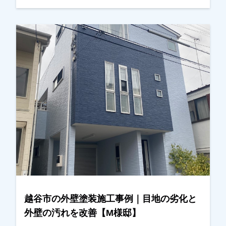
でした。ある日、近くの現場に伺った際にご自宅
の前を通り、ご挨拶に伺ったところ、以前拝見し
た時よりも屋根の劣化が進んでいる状態であるこ
とに気が付きました。その旨をお伝えし、改めて
現地調査を行い、屋根の状態を写真でご確認いた
だきました。実際に写真をご覧いただいたとこ
ろ、・屋根材の劣化・外壁の目地（コーキング）
の傷みが進んでいることが分かり、今回の工事を
ご検討いただくことになりました。屋根について
は、塗装ではなく耐久性を考慮し、**屋根カバー
工法（重ね葺き工事）**をご提案させていただ
き、外壁は塗装工事にて施工させていただきまし
た。屋根は劣化が進むと雨漏りの原因になること
もあるため、早めに対処できてよかったとご主人
様にもお話しいただきました。また、外壁の色決
越谷市の外壁塗装施工事例｜目地の劣化と
めについてはかなり悩まれておりましたが、カラ
外壁の汚れを改善【M様邸】
ーシミュレーションを使いながら何度か打ち合わ