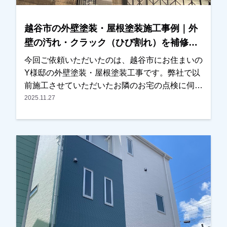
た。施工後は「とても綺麗に仕上がりました」と
のお言葉をいただき、ご満足いただけたようで私
越谷市の外壁塗装・屋根塗装施工事例｜外
たちも大変嬉しく思っております。この度は大切
壁の汚れ・クラック（ひび割れ）を補修
なお住まいの外壁塗装工事をお任せいただき、誠
【Y様邸】
にありがとうございました。
今回ご依頼いただいたのは、越谷市にお住まいの
Y様邸の外壁塗装・屋根塗装工事です。弊社で以
前施工させていただいたお隣のお宅の点検に伺っ
た際、Y様邸の屋根の状態が気になったため、お
2025.11.27
声をかけさせていただきました。屋根の状態を確
認させていただいたところ、塗膜の劣化が進んで
いる部分が見られたため、写真を撮影し実際の状
態をご確認いただきました。また外壁について
も、・外壁の汚れ・クラック（ひび割れ）が見ら
れ、これまで一度も塗装をされていないとのこと
でしたので、外壁塗装と屋根塗装をご提案させて
いただきました。今回が初めての塗装工事とのこ
とで、工事内容や費用、塗料の種類などについて
ご不安な点も多かったため、ご質問をひとつひと