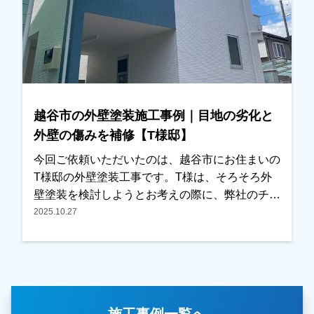
つお伺いしながら丁寧にご説明させていただきま
した。その後、施工内容と金額についてもご納得
いただき、外壁塗装と屋根塗装工事をお任せいた
だくことになりました。また塗装工事とあわせ
て、ベランダ屋根の撤去についてのご相談もいた
だき、こちらも弊社にて対応させていただきまし
越谷市の外壁塗装施工事例｜目地の劣化と
た。施工後は「とてもきれいに仕上がりました」
外壁の傷みを補修【T様邸】
とのお言葉をいただき、ご満足いただけたようで
私たちも大変嬉しく思っております。この度は大
今回ご依頼いただいたのは、越谷市にお住まいの
切なお住まいの外壁塗装・屋根塗装工事をお任せ
T様邸の外壁塗装工事です。T様は、そろそろ外
いただき、誠にありがとうございました。
壁塗装を検討しようとお考えの際に、弊社のチラ
シをご覧いただき、口コミなども確認されたうえ
2025.10.27
でお問い合わせくださいました。奥様がご在宅の
タイミングで現地調査を行い、・外壁の傷み・目
地（コーキング）の劣化など、気になっている箇
所を詳しく確認させていただきました。また外壁
の色についてもご希望をお伺いし、カラーシミュ