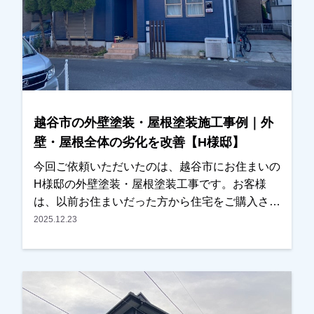
さんも丁寧で安心して任せられました」「仕上が
りにも大変満足しています」とのお言葉をいただ
き、私たちも大変嬉しく思っております。この度
は大切なお住まいの外壁塗装・屋根塗装工事をお
任せいただき誠にありがとうございました。
越谷市の外壁塗装・屋根塗装施工事例｜外
壁・屋根全体の劣化を改善【H様邸】
今回ご依頼いただいたのは、越谷市にお住まいの
H様邸の外壁塗装・屋根塗装工事です。お客様
は、以前お住まいだった方から住宅をご購入され
たばかりで、これから長く住まわれるにあたり、
2025.12.23
外壁や屋根の全体的な劣化が気になっていたとの
ことでご相談をいただきました。今回が初めての
外壁塗装ということもあり、塗装工事の流れや塗
料の種類などについて、できるだけ分かりやすく
ご説明させていただきました。また、色決めの際