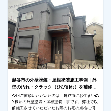
そろ外壁塗装を検討しなければと考えていたとの
ことでした。そこでまず現地調査を行い、外壁の
状態や目地の傷みなどを確認させていただき、外
壁塗装工事のお見積りをご提出いたしました。施
工内容や金額についてもご納得いただきました
が、特に「近所で施工していたお宅のように綺麗
にしてほしい」というご希望が強く、今回も同じ
職人が担当して施工させていただくことになりま
した。外壁の色決めについては、カラーシミュレ
ーションをいくつかご確認いただき、最終的にお
住まいの雰囲気に合う色をお選びいただきまし
た。施工後は「とても綺麗に仕上がりました」と
のお言葉をいただき、ご満足いただけたようで私
越谷市の外壁塗装・屋根塗装施工事例｜外
たちも大変嬉しく思っております。この度は大切
壁の汚れ・クラック（ひび割れ）を補修
なお住まいの外壁塗装工事をお任せいただき、誠
【Y様邸】
にありがとうございました。
今回ご依頼いただいたのは、越谷市にお住まいの
Y様邸の外壁塗装・屋根塗装工事です。弊社で以
前施工させていただいたお隣のお宅の点検に伺っ