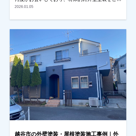
討されているとのお話をいただいておりました。
2026.01.05
その後、近くに伺った際にご挨拶させていただい
たところ、改めて外壁や屋根の状態を確認してほ
しいとのご相談をいただきました。現地調査を行
ったところ、・外壁の目地（コーキング）の劣
化・屋根塗膜の劣化が見られたため、外壁塗装と
屋根塗装をご提案させていただきました。カラー
シミュレーションも行い、ご希望の色味を確認し
ながら塗料や施工内容を調整し、今回施工をお任
せいただくことになりました。施工後は、「職人
さんも丁寧で安心して任せられました」「仕上が
りにも大変満足しています」とのお言葉をいただ
き、私たちも大変嬉しく思っております。この度
は大切なお住まいの外壁塗装・屋根塗装工事をお
任せいただき誠にありがとうございました。
越谷市の外壁塗装・屋根塗装施工事例｜外