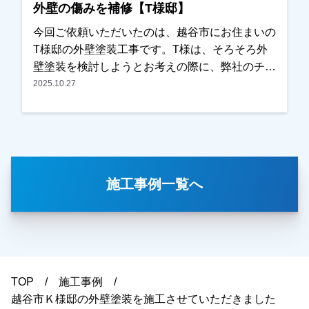
外壁の傷みを補修【T様邸】
とのお言葉をいただき、ご満足いただけたようで
私たちも大変嬉しく思っております。この度は大
今回ご依頼いただいたのは、越谷市にお住まいの
切なお住まいの外壁塗装・屋根塗装工事をお任せ
T様邸の外壁塗装工事です。T様は、そろそろ外
いただき、誠にありがとうございました。
壁塗装を検討しようとお考えの際に、弊社のチラ
シをご覧いただき、口コミなども確認されたうえ
2025.10.27
でお問い合わせくださいました。奥様がご在宅の
タイミングで現地調査を行い、・外壁の傷み・目
地（コーキング）の劣化など、気になっている箇
所を詳しく確認させていただきました。また外壁
の色についてもご希望をお伺いし、カラーシミュ
施工事例一覧へ
レーションなども含めて、外壁塗装の施工内容を
ご提案させていただきました。今回、他社様との
相見積もりだったとのことですが、施工内容や金
額面についてご納得いただき、弊社に外壁塗装工
事をお任せいただくことになりました。施工後は
「仕上がりもとても綺麗で、色も思っていた通り
TOP
施工事例
になりました」とのお言葉をいただき、ご満足い
越谷市Ｋ様邸の外壁塗装を施工させていただきました
ただけたようで私たちも大変嬉しく思っておりま