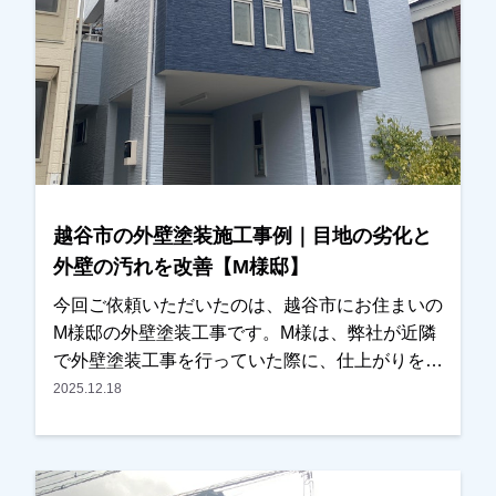
の傷みが進んでいることが分かり、今回の工事を
ご検討いただくことになりました。屋根について
は、塗装ではなく耐久性を考慮し、**屋根カバー
工法（重ね葺き工事）**をご提案させていただ
き、外壁は塗装工事にて施工させていただきまし
た。屋根は劣化が進むと雨漏りの原因になること
もあるため、早めに対処できてよかったとご主人
様にもお話しいただきました。また、外壁の色決
越谷市の外壁塗装施工事例｜目地の劣化と
めについてはかなり悩まれておりましたが、カラ
外壁の汚れを改善【M様邸】
ーシミュレーションを使いながら何度か打ち合わ
せをさせていただき、最終的には落ち着いた雰囲
今回ご依頼いただいたのは、越谷市にお住まいの
気の外観に仕上がりました。仕上がりにも大変ご
M様邸の外壁塗装工事です。M様は、弊社が近隣
満足いただくことができ、私たちもとても嬉しく
で外壁塗装工事を行っていた際に、仕上がりをご
思っております。この度は大切なお住まいの外壁
覧になっていたそうで「とても綺麗に仕上がって
2025.12.18
塗装・屋根カバー工法工事をお任せいただき、誠
いるので気になっていました」とお声をかけてい
にありがとうございました。
ただきました。お話を伺うと、・外壁の汚れ・目
地（コーキング）の劣化が気になっており、そろ