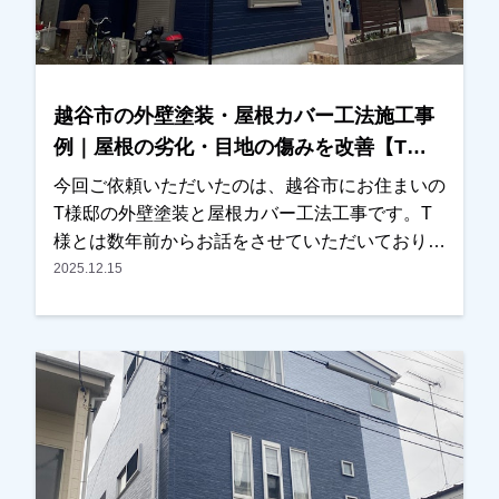
思っております。外壁塗装や屋根塗装は、工事が
終わったら終わりではなく、その後のメンテナン
スも大切です。これから長いお付き合いになるか
と思いますので、気になることがございましたら
越谷市の外壁塗装・屋根カバー工法施工事
いつでもお気軽にご相談ください。この度は大切
例｜屋根の劣化・目地の傷みを改善【T様
なお住まいの外壁塗装・屋根塗装工事をお任せい
邸】
ただき、誠にありがとうございました。
今回ご依頼いただいたのは、越谷市にお住まいの
T様邸の外壁塗装と屋根カバー工法工事です。T
様とは数年前からお話をさせていただいており、
近くに伺った際にはご挨拶をさせていただくな
2025.12.15
ど、長くお付き合いさせていただいているお客様
でした。ある日、近くの現場に伺った際にご自宅
の前を通り、ご挨拶に伺ったところ、以前拝見し
た時よりも屋根の劣化が進んでいる状態であるこ
とに気が付きました。その旨をお伝えし、改めて
現地調査を行い、屋根の状態を写真でご確認いた
だきました。実際に写真をご覧いただいたとこ
ろ、・屋根材の劣化・外壁の目地（コーキング）