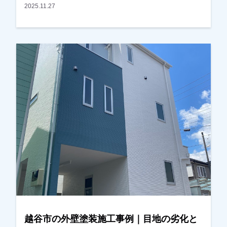
た際、Y様邸の屋根の状態が気になったため、お
2025.11.27
声をかけさせていただきました。屋根の状態を確
認させていただいたところ、塗膜の劣化が進んで
いる部分が見られたため、写真を撮影し実際の状
態をご確認いただきました。また外壁について
も、・外壁の汚れ・クラック（ひび割れ）が見ら
れ、これまで一度も塗装をされていないとのこと
でしたので、外壁塗装と屋根塗装をご提案させて
いただきました。今回が初めての塗装工事とのこ
とで、工事内容や費用、塗料の種類などについて
ご不安な点も多かったため、ご質問をひとつひと
つお伺いしながら丁寧にご説明させていただきま
した。その後、施工内容と金額についてもご納得
いただき、外壁塗装と屋根塗装工事をお任せいた
だくことになりました。また塗装工事とあわせ
て、ベランダ屋根の撤去についてのご相談もいた
だき、こちらも弊社にて対応させていただきまし
越谷市の外壁塗装施工事例｜目地の劣化と
た。施工後は「とてもきれいに仕上がりました」