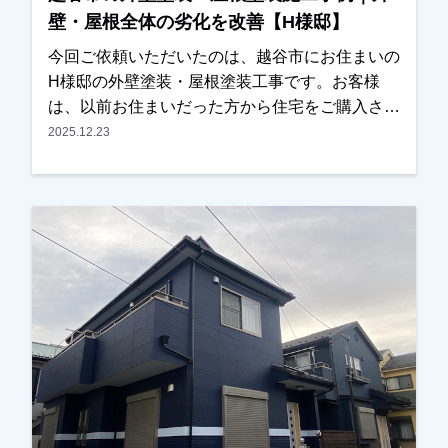
壁・屋根全体の劣化を改善【H様邸】
今回ご依頼いただいたのは、越谷市にお住まいの
H様邸の外壁塗装・屋根塗装工事です。お客様
は、以前お住まいだった方から住宅をご購入され
たばかりで、これから長く住まわれるにあたり、
2025.12.23
外壁や屋根の全体的な劣化が気になっていたとの
ことでご相談をいただきました。今回が初めての
外壁塗装ということもあり、塗装工事の流れや塗
料の種類などについて、できるだけ分かりやすく
ご説明させていただきました。また、色決めの際
にはカラーシミュレーションを使用し、何パター
ンか実際のイメージをご確認いただきながら検討
していただきました。最終的には、見本帳もご覧
いただきながら、お住まいの雰囲気に合う色を一
緒に決定いたしました。施工後は、「仕上がりも
きれいで、特に外壁の色がとても気に入っていま
す」とのお言葉をいただき、私たちも大変嬉しく