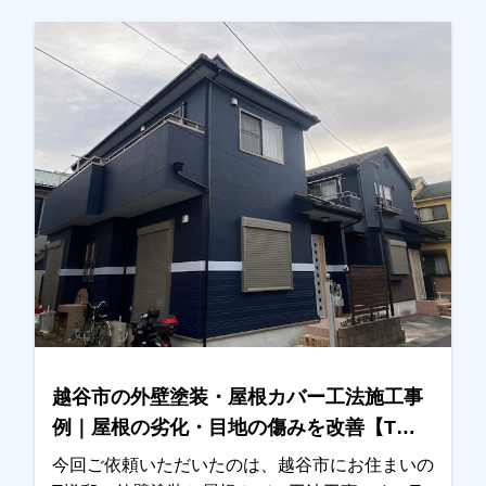
外壁塗装ということもあり、塗装工事の流れや塗
料の種類などについて、できるだけ分かりやすく
ご説明させていただきました。また、色決めの際
にはカラーシミュレーションを使用し、何パター
ンか実際のイメージをご確認いただきながら検討
していただきました。最終的には、見本帳もご覧
いただきながら、お住まいの雰囲気に合う色を一
緒に決定いたしました。施工後は、「仕上がりも
きれいで、特に外壁の色がとても気に入っていま
す」とのお言葉をいただき、私たちも大変嬉しく
思っております。外壁塗装や屋根塗装は、工事が
終わったら終わりではなく、その後のメンテナン
スも大切です。これから長いお付き合いになるか
と思いますので、気になることがございましたら
越谷市の外壁塗装・屋根カバー工法施工事
いつでもお気軽にご相談ください。この度は大切
例｜屋根の劣化・目地の傷みを改善【T様
なお住まいの外壁塗装・屋根塗装工事をお任せい
邸】
ただき、誠にありがとうございました。
今回ご依頼いただいたのは、越谷市にお住まいの