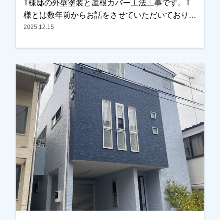
T様邸の外壁塗装と屋根カバー工法工事です。T
様とは数年前からお話をさせていただいており、
近くに伺った際にはご挨拶をさせていただくな
2025.12.15
ど、長くお付き合いさせていただいているお客様
でした。ある日、近くの現場に伺った際にご自宅
の前を通り、ご挨拶に伺ったところ、以前拝見し
た時よりも屋根の劣化が進んでいる状態であるこ
とに気が付きました。その旨をお伝えし、改めて
現地調査を行い、屋根の状態を写真でご確認いた
だきました。実際に写真をご覧いただいたとこ
ろ、・屋根材の劣化・外壁の目地（コーキング）
の傷みが進んでいることが分かり、今回の工事を
ご検討いただくことになりました。屋根について
は、塗装ではなく耐久性を考慮し、**屋根カバー
工法（重ね葺き工事）**をご提案させていただ
き、外壁は塗装工事にて施工させていただきまし
た。屋根は劣化が進むと雨漏りの原因になること
もあるため、早めに対処できてよかったとご主人