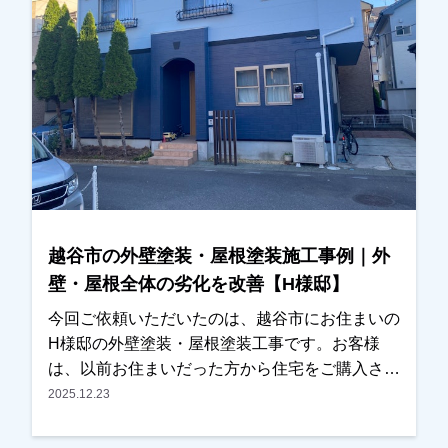
シミュレーションも行い、ご希望の色味を確認し
ながら塗料や施工内容を調整し、今回施工をお任
せいただくことになりました。施工後は、「職人
さんも丁寧で安心して任せられました」「仕上が
りにも大変満足しています」とのお言葉をいただ
き、私たちも大変嬉しく思っております。この度
は大切なお住まいの外壁塗装・屋根塗装工事をお
任せいただき誠にありがとうございました。
越谷市の外壁塗装・屋根塗装施工事例｜外
壁・屋根全体の劣化を改善【H様邸】
今回ご依頼いただいたのは、越谷市にお住まいの
H様邸の外壁塗装・屋根塗装工事です。お客様
は、以前お住まいだった方から住宅をご購入され
たばかりで、これから長く住まわれるにあたり、
2025.12.23
外壁や屋根の全体的な劣化が気になっていたとの
ことでご相談をいただきました。今回が初めての