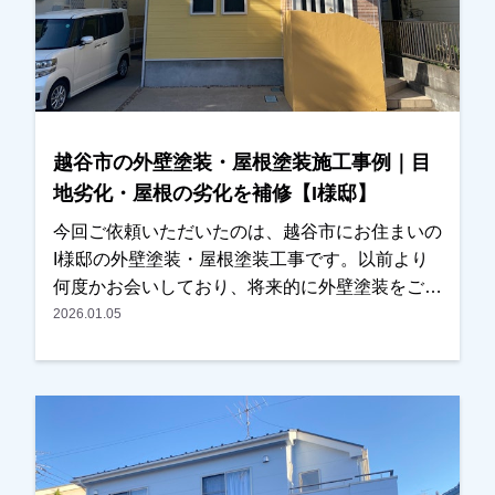
越谷市の外壁塗装・屋根塗装施工事例｜目
地劣化・屋根の劣化を補修【I様邸】
今回ご依頼いただいたのは、越谷市にお住まいの
I様邸の外壁塗装・屋根塗装工事です。以前より
何度かお会いしており、将来的に外壁塗装をご検
討されているとのお話をいただいておりました。
2026.01.05
その後、近くに伺った際にご挨拶させていただい
たところ、改めて外壁や屋根の状態を確認してほ
しいとのご相談をいただきました。現地調査を行
ったところ、・外壁の目地（コーキング）の劣
化・屋根塗膜の劣化が見られたため、外壁塗装と
屋根塗装をご提案させていただきました。カラー