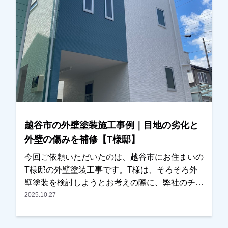
でしたので、外壁塗装と屋根塗装をご提案させて
いただきました。今回が初めての塗装工事とのこ
とで、工事内容や費用、塗料の種類などについて
ご不安な点も多かったため、ご質問をひとつひと
つお伺いしながら丁寧にご説明させていただきま
した。その後、施工内容と金額についてもご納得
いただき、外壁塗装と屋根塗装工事をお任せいた
だくことになりました。また塗装工事とあわせ
て、ベランダ屋根の撤去についてのご相談もいた
だき、こちらも弊社にて対応させていただきまし
越谷市の外壁塗装施工事例｜目地の劣化と
た。施工後は「とてもきれいに仕上がりました」
外壁の傷みを補修【T様邸】
とのお言葉をいただき、ご満足いただけたようで
私たちも大変嬉しく思っております。この度は大
今回ご依頼いただいたのは、越谷市にお住まいの
切なお住まいの外壁塗装・屋根塗装工事をお任せ
T様邸の外壁塗装工事です。T様は、そろそろ外
いただき、誠にありがとうございました。
壁塗装を検討しようとお考えの際に、弊社のチラ
シをご覧いただき、口コミなども確認されたうえ
2025.10.27
でお問い合わせくださいました。奥様がご在宅の
タイミングで現地調査を行い、・外壁の傷み・目