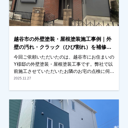
した。外壁の色決めについては、カラーシミュレ
ーションをいくつかご確認いただき、最終的にお
住まいの雰囲気に合う色をお選びいただきまし
た。施工後は「とても綺麗に仕上がりました」と
のお言葉をいただき、ご満足いただけたようで私
越谷市の外壁塗装・屋根塗装施工事例｜外
たちも大変嬉しく思っております。この度は大切
壁の汚れ・クラック（ひび割れ）を補修
なお住まいの外壁塗装工事をお任せいただき、誠
【Y様邸】
にありがとうございました。
今回ご依頼いただいたのは、越谷市にお住まいの
Y様邸の外壁塗装・屋根塗装工事です。弊社で以
前施工させていただいたお隣のお宅の点検に伺っ
た際、Y様邸の屋根の状態が気になったため、お
2025.11.27
声をかけさせていただきました。屋根の状態を確
認させていただいたところ、塗膜の劣化が進んで
いる部分が見られたため、写真を撮影し実際の状
態をご確認いただきました。また外壁について
も、・外壁の汚れ・クラック（ひび割れ）が見ら
れ、これまで一度も塗装をされていないとのこと