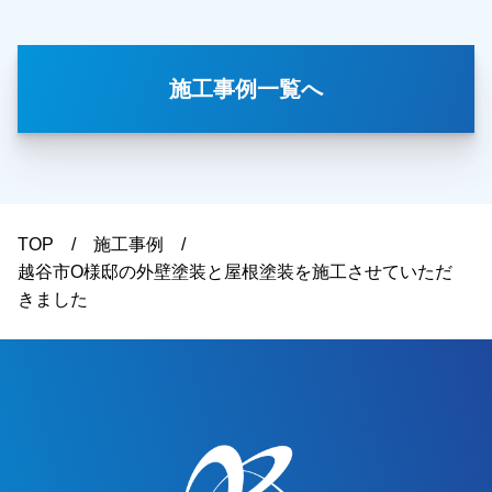
地（コーキング）の劣化など、気になっている箇
所を詳しく確認させていただきました。また外壁
の色についてもご希望をお伺いし、カラーシミュ
施工事例一覧へ
レーションなども含めて、外壁塗装の施工内容を
ご提案させていただきました。今回、他社様との
相見積もりだったとのことですが、施工内容や金
額面についてご納得いただき、弊社に外壁塗装工
事をお任せいただくことになりました。施工後は
「仕上がりもとても綺麗で、色も思っていた通り
TOP
施工事例
になりました」とのお言葉をいただき、ご満足い
越谷市O様邸の外壁塗装と屋根塗装を施工させていただ
ただけたようで私たちも大変嬉しく思っておりま
きました
す。この度は大切なお住まいの外壁塗装工事をお
任せいただき、誠にありがとうございました。