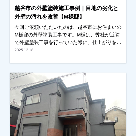
様にもお話しいただきました。また、外壁の色決
越谷市の外壁塗装施工事例｜目地の劣化と
めについてはかなり悩まれておりましたが、カラ
外壁の汚れを改善【M様邸】
ーシミュレーションを使いながら何度か打ち合わ
せをさせていただき、最終的には落ち着いた雰囲
今回ご依頼いただいたのは、越谷市にお住まいの
気の外観に仕上がりました。仕上がりにも大変ご
M様邸の外壁塗装工事です。M様は、弊社が近隣
満足いただくことができ、私たちもとても嬉しく
で外壁塗装工事を行っていた際に、仕上がりをご
思っております。この度は大切なお住まいの外壁
覧になっていたそうで「とても綺麗に仕上がって
2025.12.18
塗装・屋根カバー工法工事をお任せいただき、誠
いるので気になっていました」とお声をかけてい
にありがとうございました。
ただきました。お話を伺うと、・外壁の汚れ・目
地（コーキング）の劣化が気になっており、そろ
そろ外壁塗装を検討しなければと考えていたとの
ことでした。そこでまず現地調査を行い、外壁の
状態や目地の傷みなどを確認させていただき、外
壁塗装工事のお見積りをご提出いたしました。施
工内容や金額についてもご納得いただきました
が、特に「近所で施工していたお宅のように綺麗
にしてほしい」というご希望が強く、今回も同じ
職人が担当して施工させていただくことになりま