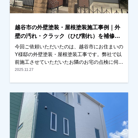
住まいの雰囲気に合う色をお選びいただきまし
た。施工後は「とても綺麗に仕上がりました」と
のお言葉をいただき、ご満足いただけたようで私
越谷市の外壁塗装・屋根塗装施工事例｜外
たちも大変嬉しく思っております。この度は大切
壁の汚れ・クラック（ひび割れ）を補修
なお住まいの外壁塗装工事をお任せいただき、誠
【Y様邸】
にありがとうございました。
今回ご依頼いただいたのは、越谷市にお住まいの
Y様邸の外壁塗装・屋根塗装工事です。弊社で以
前施工させていただいたお隣のお宅の点検に伺っ
た際、Y様邸の屋根の状態が気になったため、お
2025.11.27
声をかけさせていただきました。屋根の状態を確
認させていただいたところ、塗膜の劣化が進んで
いる部分が見られたため、写真を撮影し実際の状
態をご確認いただきました。また外壁について
も、・外壁の汚れ・クラック（ひび割れ）が見ら
れ、これまで一度も塗装をされていないとのこと
でしたので、外壁塗装と屋根塗装をご提案させて
いただきました。今回が初めての塗装工事とのこ