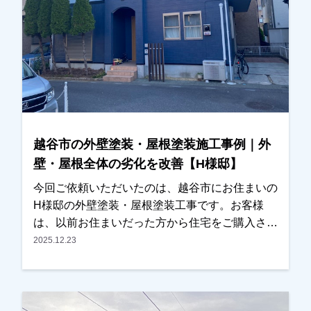
せいただくことになりました。施工後は、「職人
さんも丁寧で安心して任せられました」「仕上が
りにも大変満足しています」とのお言葉をいただ
き、私たちも大変嬉しく思っております。この度
は大切なお住まいの外壁塗装・屋根塗装工事をお
任せいただき誠にありがとうございました。
越谷市の外壁塗装・屋根塗装施工事例｜外
壁・屋根全体の劣化を改善【H様邸】
今回ご依頼いただいたのは、越谷市にお住まいの
H様邸の外壁塗装・屋根塗装工事です。お客様
は、以前お住まいだった方から住宅をご購入され
たばかりで、これから長く住まわれるにあたり、
2025.12.23
外壁や屋根の全体的な劣化が気になっていたとの
ことでご相談をいただきました。今回が初めての
外壁塗装ということもあり、塗装工事の流れや塗
料の種類などについて、できるだけ分かりやすく