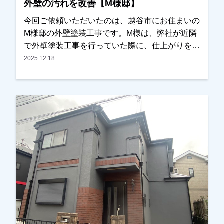
外壁の汚れを改善【M様邸】
ーシミュレーションを使いながら何度か打ち合わ
せをさせていただき、最終的には落ち着いた雰囲
今回ご依頼いただいたのは、越谷市にお住まいの
気の外観に仕上がりました。仕上がりにも大変ご
M様邸の外壁塗装工事です。M様は、弊社が近隣
満足いただくことができ、私たちもとても嬉しく
で外壁塗装工事を行っていた際に、仕上がりをご
思っております。この度は大切なお住まいの外壁
覧になっていたそうで「とても綺麗に仕上がって
2025.12.18
塗装・屋根カバー工法工事をお任せいただき、誠
いるので気になっていました」とお声をかけてい
にありがとうございました。
ただきました。お話を伺うと、・外壁の汚れ・目
地（コーキング）の劣化が気になっており、そろ
そろ外壁塗装を検討しなければと考えていたとの
ことでした。そこでまず現地調査を行い、外壁の
状態や目地の傷みなどを確認させていただき、外
壁塗装工事のお見積りをご提出いたしました。施
工内容や金額についてもご納得いただきました
が、特に「近所で施工していたお宅のように綺麗
にしてほしい」というご希望が強く、今回も同じ
職人が担当して施工させていただくことになりま
した。外壁の色決めについては、カラーシミュレ
ーションをいくつかご確認いただき、最終的にお