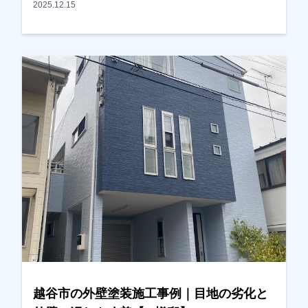
近くに伺った際にはご挨拶をさせていただくな
2025.12.15
ど、長くお付き合いさせていただいているお客様
でした。ある日、近くの現場に伺った際にご自宅
の前を通り、ご挨拶に伺ったところ、以前拝見し
た時よりも屋根の劣化が進んでいる状態であるこ
とに気が付きました。その旨をお伝えし、改めて
現地調査を行い、屋根の状態を写真でご確認いた
だきました。実際に写真をご覧いただいたとこ
ろ、・屋根材の劣化・外壁の目地（コーキング）
の傷みが進んでいることが分かり、今回の工事を
ご検討いただくことになりました。屋根について
は、塗装ではなく耐久性を考慮し、**屋根カバー
工法（重ね葺き工事）**をご提案させていただ
き、外壁は塗装工事にて施工させていただきまし
た。屋根は劣化が進むと雨漏りの原因になること
もあるため、早めに対処できてよかったとご主人
様にもお話しいただきました。また、外壁の色決
越谷市の外壁塗装施工事例｜目地の劣化と
めについてはかなり悩まれておりましたが、カラ