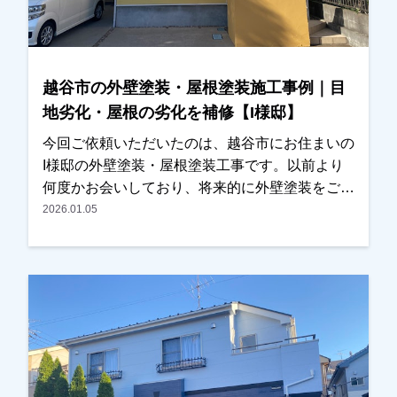
越谷市の外壁塗装・屋根塗装施工事例｜目
地劣化・屋根の劣化を補修【I様邸】
今回ご依頼いただいたのは、越谷市にお住まいの
I様邸の外壁塗装・屋根塗装工事です。以前より
何度かお会いしており、将来的に外壁塗装をご検
討されているとのお話をいただいておりました。
2026.01.05
その後、近くに伺った際にご挨拶させていただい
たところ、改めて外壁や屋根の状態を確認してほ
しいとのご相談をいただきました。現地調査を行
ったところ、・外壁の目地（コーキング）の劣
化・屋根塗膜の劣化が見られたため、外壁塗装と
屋根塗装をご提案させていただきました。カラー
シミュレーションも行い、ご希望の色味を確認し
ながら塗料や施工内容を調整し、今回施工をお任