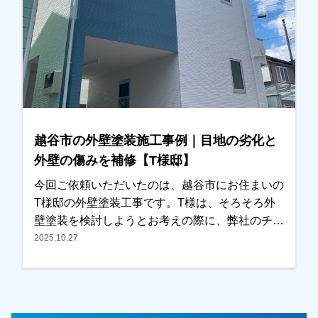
とで、工事内容や費用、塗料の種類などについて
ご不安な点も多かったため、ご質問をひとつひと
つお伺いしながら丁寧にご説明させていただきま
した。その後、施工内容と金額についてもご納得
いただき、外壁塗装と屋根塗装工事をお任せいた
だくことになりました。また塗装工事とあわせ
て、ベランダ屋根の撤去についてのご相談もいた
だき、こちらも弊社にて対応させていただきまし
越谷市の外壁塗装施工事例｜目地の劣化と
た。施工後は「とてもきれいに仕上がりました」
外壁の傷みを補修【T様邸】
とのお言葉をいただき、ご満足いただけたようで
私たちも大変嬉しく思っております。この度は大
今回ご依頼いただいたのは、越谷市にお住まいの
切なお住まいの外壁塗装・屋根塗装工事をお任せ
T様邸の外壁塗装工事です。T様は、そろそろ外
いただき、誠にありがとうございました。
壁塗装を検討しようとお考えの際に、弊社のチラ
シをご覧いただき、口コミなども確認されたうえ
2025.10.27
でお問い合わせくださいました。奥様がご在宅の
タイミングで現地調査を行い、・外壁の傷み・目
地（コーキング）の劣化など、気になっている箇
所を詳しく確認させていただきました。また外壁