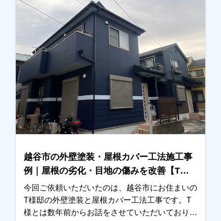
ご説明させていただきました。また、色決めの際
にはカラーシミュレーションを使用し、何パター
ンか実際のイメージをご確認いただきながら検討
していただきました。最終的には、見本帳もご覧
いただきながら、お住まいの雰囲気に合う色を一
緒に決定いたしました。施工後は、「仕上がりも
きれいで、特に外壁の色がとても気に入っていま
す」とのお言葉をいただき、私たちも大変嬉しく
思っております。外壁塗装や屋根塗装は、工事が
終わったら終わりではなく、その後のメンテナン
スも大切です。これから長いお付き合いになるか
と思いますので、気になることがございましたら
越谷市の外壁塗装・屋根カバー工法施工事
いつでもお気軽にご相談ください。この度は大切
例｜屋根の劣化・目地の傷みを改善【T様
なお住まいの外壁塗装・屋根塗装工事をお任せい
邸】
ただき、誠にありがとうございました。
今回ご依頼いただいたのは、越谷市にお住まいの
T様邸の外壁塗装と屋根カバー工法工事です。T
様とは数年前からお話をさせていただいており、