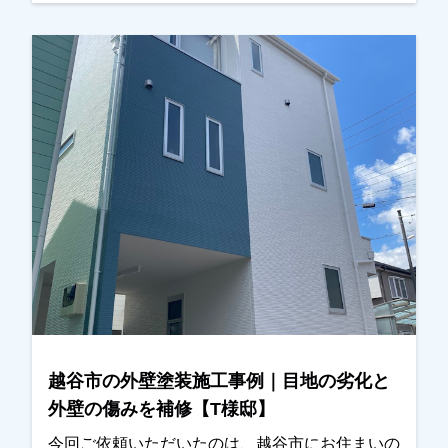
認させていただいたところ、塗膜の劣化が進んで
いる部分が見られたため、写真を撮影し実際の状
態をご確認いただきました。また外壁について
も、・外壁の汚れ・クラック（ひび割れ）が見ら
れ、これまで一度も塗装をされていないとのこと
でしたので、外壁塗装と屋根塗装をご提案させて
いただきました。今回が初めての塗装工事とのこ
とで、工事内容や費用、塗料の種類などについて
ご不安な点も多かったため、ご質問をひとつひと
つお伺いしながら丁寧にご説明させていただきま
した。その後、施工内容と金額についてもご納得
いただき、外壁塗装と屋根塗装工事をお任せいた
だくことになりました。また塗装工事とあわせ
て、ベランダ屋根の撤去についてのご相談もいた
だき、こちらも弊社にて対応させていただきまし
越谷市の外壁塗装施工事例｜目地の劣化と
た。施工後は「とてもきれいに仕上がりました」
外壁の傷みを補修【T様邸】
とのお言葉をいただき、ご満足いただけたようで
私たちも大変嬉しく思っております。この度は大
今回ご依頼いただいたのは、越谷市にお住まいの