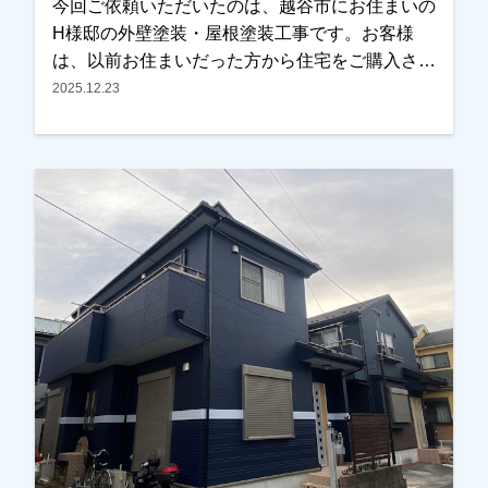
今回ご依頼いただいたのは、越谷市にお住まいの
H様邸の外壁塗装・屋根塗装工事です。お客様
は、以前お住まいだった方から住宅をご購入され
たばかりで、これから長く住まわれるにあたり、
2025.12.23
外壁や屋根の全体的な劣化が気になっていたとの
ことでご相談をいただきました。今回が初めての
外壁塗装ということもあり、塗装工事の流れや塗
料の種類などについて、できるだけ分かりやすく
ご説明させていただきました。また、色決めの際
にはカラーシミュレーションを使用し、何パター
ンか実際のイメージをご確認いただきながら検討
していただきました。最終的には、見本帳もご覧
いただきながら、お住まいの雰囲気に合う色を一
緒に決定いたしました。施工後は、「仕上がりも
きれいで、特に外壁の色がとても気に入っていま
す」とのお言葉をいただき、私たちも大変嬉しく
思っております。外壁塗装や屋根塗装は、工事が
終わったら終わりではなく、その後のメンテナン