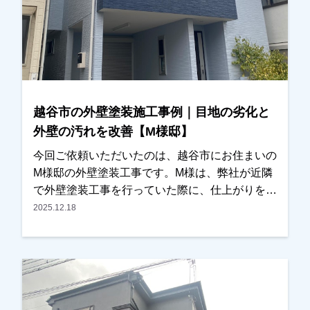
は、塗装ではなく耐久性を考慮し、**屋根カバー
工法（重ね葺き工事）**をご提案させていただ
き、外壁は塗装工事にて施工させていただきまし
た。屋根は劣化が進むと雨漏りの原因になること
もあるため、早めに対処できてよかったとご主人
様にもお話しいただきました。また、外壁の色決
越谷市の外壁塗装施工事例｜目地の劣化と
めについてはかなり悩まれておりましたが、カラ
外壁の汚れを改善【M様邸】
ーシミュレーションを使いながら何度か打ち合わ
せをさせていただき、最終的には落ち着いた雰囲
今回ご依頼いただいたのは、越谷市にお住まいの
気の外観に仕上がりました。仕上がりにも大変ご
M様邸の外壁塗装工事です。M様は、弊社が近隣
満足いただくことができ、私たちもとても嬉しく
で外壁塗装工事を行っていた際に、仕上がりをご
思っております。この度は大切なお住まいの外壁
覧になっていたそうで「とても綺麗に仕上がって
2025.12.18
塗装・屋根カバー工法工事をお任せいただき、誠
いるので気になっていました」とお声をかけてい
にありがとうございました。
ただきました。お話を伺うと、・外壁の汚れ・目
地（コーキング）の劣化が気になっており、そろ
そろ外壁塗装を検討しなければと考えていたとの
ことでした。そこでまず現地調査を行い、外壁の