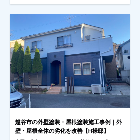
たところ、改めて外壁や屋根の状態を確認してほ
しいとのご相談をいただきました。現地調査を行
ったところ、・外壁の目地（コーキング）の劣
化・屋根塗膜の劣化が見られたため、外壁塗装と
屋根塗装をご提案させていただきました。カラー
シミュレーションも行い、ご希望の色味を確認し
ながら塗料や施工内容を調整し、今回施工をお任
せいただくことになりました。施工後は、「職人
さんも丁寧で安心して任せられました」「仕上が
りにも大変満足しています」とのお言葉をいただ
き、私たちも大変嬉しく思っております。この度
は大切なお住まいの外壁塗装・屋根塗装工事をお
任せいただき誠にありがとうございました。
越谷市の外壁塗装・屋根塗装施工事例｜外
壁・屋根全体の劣化を改善【H様邸】