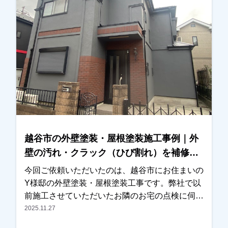
状態や目地の傷みなどを確認させていただき、外
壁塗装工事のお見積りをご提出いたしました。施
工内容や金額についてもご納得いただきました
が、特に「近所で施工していたお宅のように綺麗
にしてほしい」というご希望が強く、今回も同じ
職人が担当して施工させていただくことになりま
した。外壁の色決めについては、カラーシミュレ
ーションをいくつかご確認いただき、最終的にお
住まいの雰囲気に合う色をお選びいただきまし
た。施工後は「とても綺麗に仕上がりました」と
のお言葉をいただき、ご満足いただけたようで私
越谷市の外壁塗装・屋根塗装施工事例｜外
たちも大変嬉しく思っております。この度は大切
壁の汚れ・クラック（ひび割れ）を補修
なお住まいの外壁塗装工事をお任せいただき、誠
【Y様邸】
にありがとうございました。
今回ご依頼いただいたのは、越谷市にお住まいの
Y様邸の外壁塗装・屋根塗装工事です。弊社で以
前施工させていただいたお隣のお宅の点検に伺っ
た際、Y様邸の屋根の状態が気になったため、お
2025.11.27
声をかけさせていただきました。屋根の状態を確