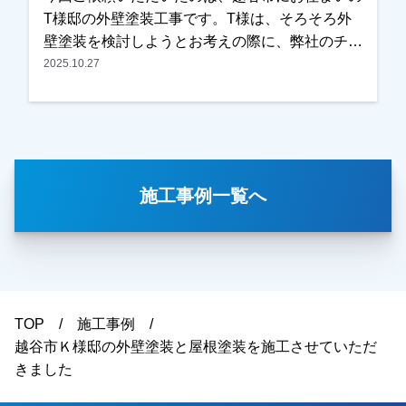
切なお住まいの外壁塗装・屋根塗装工事をお任せ
T様邸の外壁塗装工事です。T様は、そろそろ外
いただき、誠にありがとうございました。
壁塗装を検討しようとお考えの際に、弊社のチラ
シをご覧いただき、口コミなども確認されたうえ
2025.10.27
でお問い合わせくださいました。奥様がご在宅の
タイミングで現地調査を行い、・外壁の傷み・目
地（コーキング）の劣化など、気になっている箇
所を詳しく確認させていただきました。また外壁
の色についてもご希望をお伺いし、カラーシミュ
施工事例一覧へ
レーションなども含めて、外壁塗装の施工内容を
ご提案させていただきました。今回、他社様との
相見積もりだったとのことですが、施工内容や金
額面についてご納得いただき、弊社に外壁塗装工
事をお任せいただくことになりました。施工後は
「仕上がりもとても綺麗で、色も思っていた通り
TOP
施工事例
になりました」とのお言葉をいただき、ご満足い
越谷市Ｋ様邸の外壁塗装と屋根塗装を施工させていただ
ただけたようで私たちも大変嬉しく思っておりま
きました
す。この度は大切なお住まいの外壁塗装工事をお
任せいただき、誠にありがとうございました。