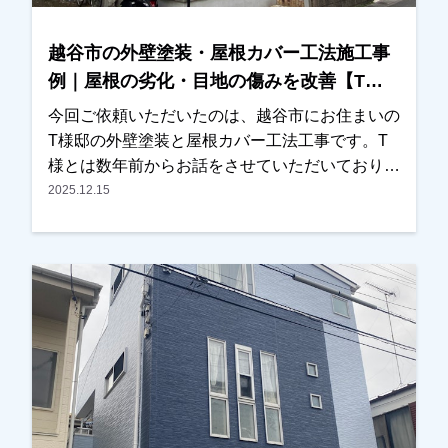
スも大切です。これから長いお付き合いになるか
と思いますので、気になることがございましたら
越谷市の外壁塗装・屋根カバー工法施工事
いつでもお気軽にご相談ください。この度は大切
例｜屋根の劣化・目地の傷みを改善【T様
なお住まいの外壁塗装・屋根塗装工事をお任せい
邸】
ただき、誠にありがとうございました。
今回ご依頼いただいたのは、越谷市にお住まいの
T様邸の外壁塗装と屋根カバー工法工事です。T
様とは数年前からお話をさせていただいており、
近くに伺った際にはご挨拶をさせていただくな
2025.12.15
ど、長くお付き合いさせていただいているお客様
でした。ある日、近くの現場に伺った際にご自宅
の前を通り、ご挨拶に伺ったところ、以前拝見し
た時よりも屋根の劣化が進んでいる状態であるこ
とに気が付きました。その旨をお伝えし、改めて
現地調査を行い、屋根の状態を写真でご確認いた
だきました。実際に写真をご覧いただいたとこ
ろ、・屋根材の劣化・外壁の目地（コーキング）
の傷みが進んでいることが分かり、今回の工事を
ご検討いただくことになりました。屋根について