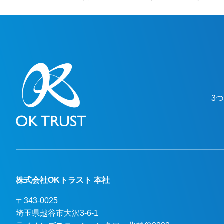
も問題ないとのことで、綺麗になったと非
常に喜んでいただけました。本当にありが
とうございました。越谷市、春日部市、野
田市、吉川市、草加市またその他地域でも
外壁塗装をお考えのお客様、まずはご相談
からでも大丈夫です！ 現地調査、お見積
りはもちろん無料にて行っております。ま
たお支払方法につきましても、無金利ロー
3
ンも取り扱っておりますので、ご遠慮なく
お申しつけください。おまちしておりま
す。
株式会社OKトラスト 本社
〒343-0025
埼玉県越谷市大沢3-6-1
