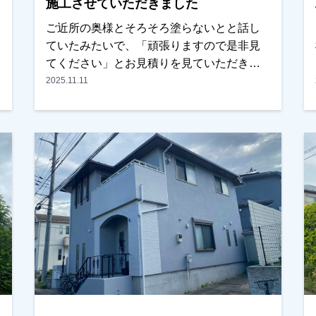
施工させていただきました
ご近所の奥様とそろそろ塗らないとと話し
ていたみたいで、「頑張りますので是非見
てください」とお見積りを見ていただきま
した。当然、相見積もりでしたが内容・条
2025.11.11
件を見比べた時に、弊社が良かったとの事
で、任せていただきました。外装以外に内
装もできる？とのご相談もお受けし、内装
も任せていただきました。塗装はもちろ
ん、内装の仕上がりも 「こんな所まで見
てくれるの！？」とびっくりされていまし
たが、非常に喜んでいただき、ご満足して
頂けたみたいでよかったです。ありがとう
ございました。越谷市、春日部市、野田
市、吉川市、草加市またはその他地域でも
外壁塗装をお考えのお客様、まずはご相談
からでも大丈夫です！現地調査、お見積り
はもちろん無料にておこなっております。