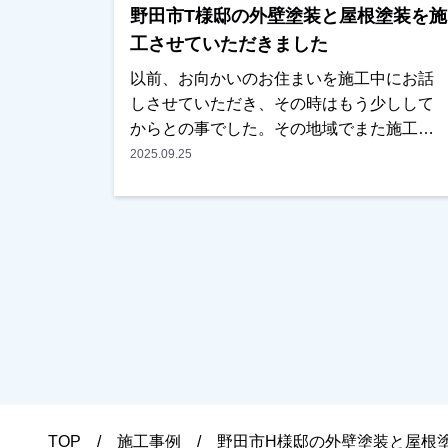
野田市T様邸の外壁塗装と屋根塗装を施
ておりますので、ご遠慮なくお申しつけく
ださい。お待ちしております。
工させていただきました
以前、お向かいのお住まいを施工中にお話
しさせていただき、その時はもう少しして
からとの事でした。その地域でまた施工中
にご挨拶に伺ったところ、ちょうどそろそ
2025.09.25
ろやろうかと思っていたとの事で、見積も
りと資料を見ていただくこととなりまし
た。ご近所に何件か実績のお住まいもあ
り、仕上りと職人の仕事ぶりは以前の時か
ら見ていただいていたとの事で、内容と金
額も考えていたくらいとの事でＯＫを頂き
任せていただけました。色については、あ
まりイメージを変えたくないとの事で、元
の色に近いものをご提案させていただきま
した。またお気にされている部分も打ち合
わせを重ねて解消し、仕上りにつきまして
TOP
施工事例
野田市H様邸の外壁塗装と屋根