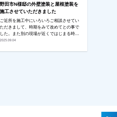
野田市N様邸の外壁塗装と屋根塗装を
日部市、野田市、吉川市、草加市またはそ
の他地域でも外壁塗装をお考えのお客様、
施工させていただきました
まずはご相談からでも大丈夫です！現地調
ご近所を施工中にいろいろご相談させてい
査、お見積りはもちろん無料にておこなっ
ただきまして、時期をみて改めてとの事で
ております。またお支払い方法につきまし
した。また別の現場が近くではじまる時
ても、無金利ローンも取り扱っております
に、カラーシミレーションをお持ちしご提
2025.09.04
ので、ご遠慮なくお申し付けください。お
案させていただきました。時期的にそろそ
待ちしております。
ろ考えるとの事で、お見積りもご用意させ
ていただき、内容・金額ともにＯＫとの事
で任せていただきました。色を決められる
際には奥様もご一緒に検討されて、何種類
かカラーシミレーションをお出しした中か
ら選んでいただきました。イメージされて
いる通りに仕上がっているとの事で、ご主
人様、奥様ともに喜んでいただけました。
本当にありがとうございました。越谷市・
春日部市・野田市・吉川市・草加市またそ