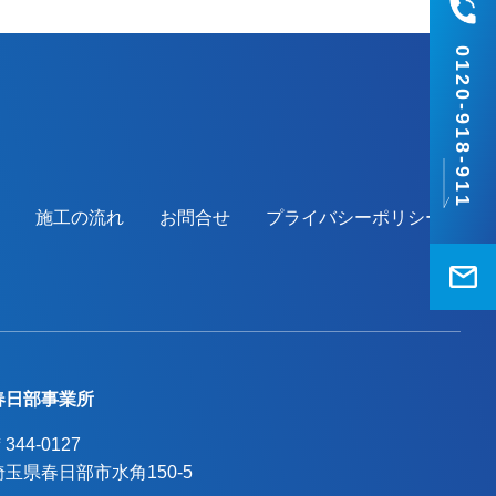
の他地域でも外壁塗装をお考えのお客様、
まずはご相談からでも大丈夫です！現地調
0120-918-911
査、お見積りはもちろん無料にて行ってお
ります。またお支払い方法につきまして
も、無金利ローンを取り扱っておりますの
で、ご遠路なくお申しつけください。お待
ちしております。
施工の流れ
お問合せ
プライバシーポリシー
春日部事業所
344-0127
埼玉県春日部市水角150-5