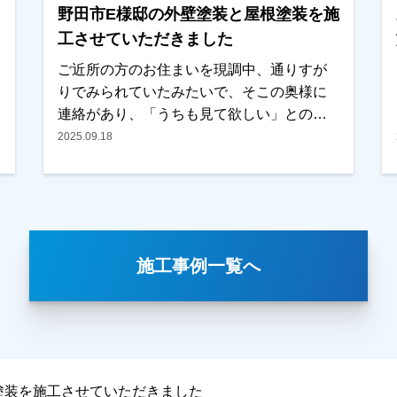
野田市E様邸の外壁塗装と屋根塗装を施
またお支払い方法につきましても、無金利
ローンも取り扱ってますので、ご遠慮なく
工させていただきました
お申しつけください。お待ちしておりま
ご近所の方のお住まいを現調中、通りすが
す。
りでみられていたみたいで、そこの奥様に
連絡があり、「うちも見て欲しい」との事
で、そのまま現調をさせていただきまし
2025.09.18
た。以前の違う業者で見積もりを取られて
いたとの事ですが、思ったより高く、どう
するか考えていたとのことでした。奥様同
士がお友達みたいで、「〇〇さんが考えて
いるなら一緒に」との話になり、ご検討い
施工事例一覧へ
ただくことになりました。お見積りの他
に、カラーシミレーションも提案し、その
中の一つが気にいったとの事でした。金額
も前回業者と比べても、内容・金額ともに
考えていた通りとの事で、任せていただき
ました。施工後、仕上がった外壁と周りと
塗装を施工させていただきました