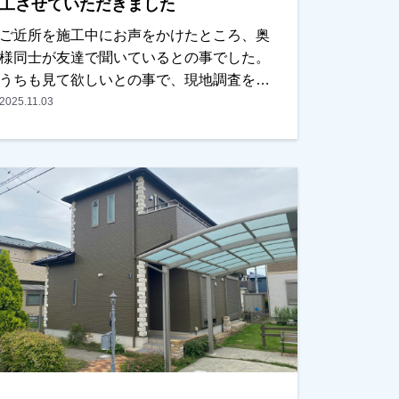
工させていただきました
ご近所を施工中にお声をかけたところ、奥
様同士が友達で聞いているとの事でした。
うちも見て欲しいとの事で、現地調査をお
こない、お見積りをお出ししました。以前
2025.11.03
に違う業者で見積もりを取った事があった
みたいでしたが、あまりにも高かったの
と、しつこい営業が嫌だったとの事でし
た。弊社の資料とお見積りをお渡ししまし
たら、ご予算内で、内容も分かりやすかっ
たとの事で、ＯＫをいただき、任せていた
だきました。色は奥さまがお決めになられ
ましたが、こだわった方で、実は汚れの目
立つ見えない箇所には濃い色をもってきて
ます。また薄紫いろも非常に綺麗で、ご近
所の方からも評判がよかったです。仕上り
もとてもいいとご満足していただけまし
た。ありがとうございました。越谷市、春