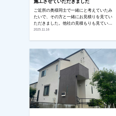
施工させていただきました
ご近所の奥様同士で一緒にと考えていたみ
たいで、その方と一緒にお見積りを見てい
ただきました。他社の見積もりも見ていた
みたいですが、ご近所の奥様ともご相談し
2025.11.16
ながら検討され、弊社に任せて頂く事にな
りました。色を決める際に、二色使いにす
るか一色にするか、迷われていましたが、
弊社で施工した近所の方の色を参考にさ
れ、一色でまとめることにされました。い
い色に仕上がっているとの事で喜んでいた
だけました。ありがとうございました。越
谷市、春日部市、野田市、吉川市、草加市
またはその他地域でも外壁塗装をお考えの
お客様、まずはご相談からでも大丈夫で
す！現地調査、お見積りをもちろん無料に
ておこなっております。またお支払い方法
につきましても、無金利ローンも取り扱っ