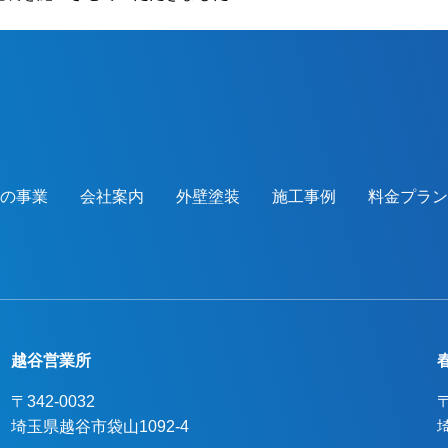
のバランスよく、感動したとまで言ってい
ただき、喜んでいただけました。本当にあ
りがとうございました。越谷市、春日部
市、野田市、吉川市、草加市またその他地
域でも外壁塗装をお考えのお客様、まずは
ご相談からでも大丈夫です！現地調査、お
見積りはもちろん無料にて行っておりま
す。またお支払方法につきましても、無金
つの事業
会社案内
外壁塗装
施工事例
料金プラン
利ローンも取り扱っておりますので、ご遠
慮なくお申しつけください！お待ちしてお
ります！
越谷営業所
〒342-0032
〒
埼玉県越谷市袋山1092-4