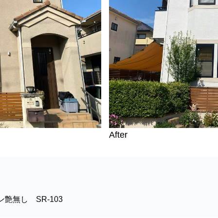
After
艶無し SR-103