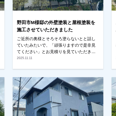
野田市M様邸の外壁塗装と屋根塗装を
施工させていただきました
ご近所の奥様とそろそろ塗らないとと話し
ていたみたいで、「頑張りますので是非見
てください」とお見積りを見ていただきま
した。当然、相見積もりでしたが内容・条
2025.11.11
件を見比べた時に、弊社が良かったとの事
で、任せていただきました。外装以外に内
装もできる？とのご相談もお受けし、内装
も任せていただきました。塗装はもちろ
ん、内装の仕上がりも 「こんな所まで見
てくれるの！？」とびっくりされていまし
たが、非常に喜んでいただき、ご満足して
頂けたみたいでよかったです。ありがとう