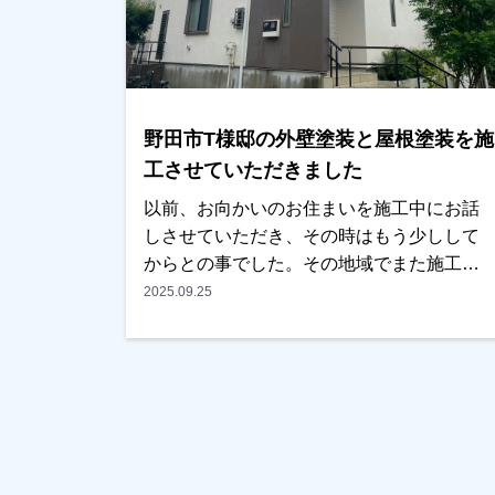
またはその他地域でも外壁塗装をお考えの
お客様、まずはご相談からでも大丈夫で
す！現地調査、お見積りをもちろん無料に
ておこなっております。またお支払い方法
につきましても、無金利ローンも取り扱っ
野田市T様邸の外壁塗装と屋根塗装を施
ておりますので、ご遠慮なくお申しつけく
ださい。お待ちしております。
工させていただきました
以前、お向かいのお住まいを施工中にお話
しさせていただき、その時はもう少しして
からとの事でした。その地域でまた施工中
にご挨拶に伺ったところ、ちょうどそろそ
2025.09.25
ろやろうかと思っていたとの事で、見積も
りと資料を見ていただくこととなりまし
た。ご近所に何件か実績のお住まいもあ
り、仕上りと職人の仕事ぶりは以前の時か
ら見ていただいていたとの事で、内容と金
額も考えていたくらいとの事でＯＫを頂き
任せていただけました。色については、あ