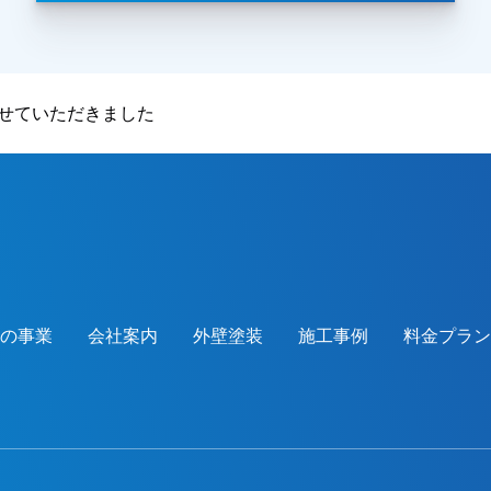
中の一つが気にいったとの事でした。金額
も前回業者と比べても、内容・金額ともに
考えていた通りとの事で、任せていただき
ました。施工後、仕上がった外壁と周りと
させていただきました
のバランスよく、感動したとまで言ってい
ただき、喜んでいただけました。本当にあ
りがとうございました。越谷市、春日部
市、野田市、吉川市、草加市またその他地
域でも外壁塗装をお考えのお客様、まずは
ご相談からでも大丈夫です！現地調査、お
見積りはもちろん無料にて行っておりま
す。またお支払方法につきましても、無金
つの事業
会社案内
外壁塗装
施工事例
料金プラン
利ローンも取り扱っておりますので、ご遠
慮なくお申しつけください！お待ちしてお
ります！