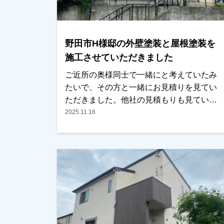
野田市H様邸の外壁塗装と屋根塗装を
施工させていただきました
ご近所の奥様同士で一緒にと考えていたみ
たいで、その方と一緒にお見積りを見てい
ただきました。他社の見積もりも見ていた
みたいですが、ご近所の奥様ともご相談し
2025.11.16
ながら検討され、弊社に任せて頂く事にな
りました。色を決める際に、二色使いにす
るか一色にするか、迷われていましたが、
弊社で施工した近所の方の色を参考にさ
れ、一色でまとめることにされました。い
い色に仕上がっているとの事で喜んでいた
だけました。ありがとうございました。越
谷市、春日部市、野田市、吉川市、草加市