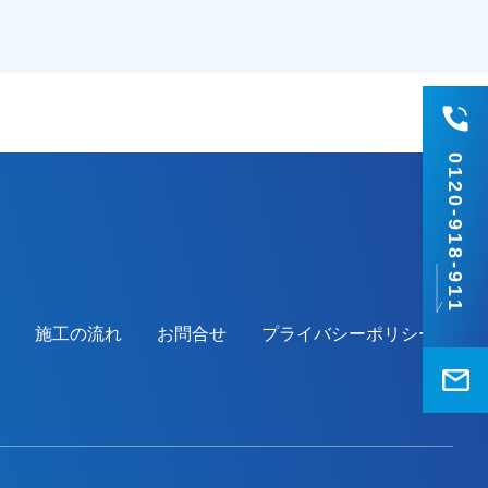
いる通りに仕上がっているとの事で、ご主
人様、奥様ともに喜んでいただけました。
本当にありがとうございました。越谷市・
春日部市・野田市・吉川市・草加市またそ
の他地域でも外壁塗装をお考えのお客様、
まずはご相談からでも大丈夫です！現地調
0120-918-911
査、お見積りはもちろん無料にて行ってお
ります。またお支払い方法につきまして
も、無金利ローンを取り扱っておりますの
で、ご遠路なくお申しつけください。お待
ちしております。
施工の流れ
お問合せ
プライバシーポリシー