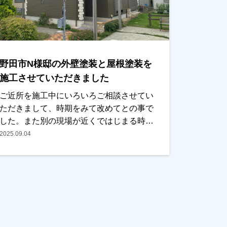
立つ見えない箇所には濃い色をもってきて
ます。また薄紫いろも非常に綺麗で、ご近
所の方からも評判がよかったです。仕上り
もとてもいいとご満足していただけまし
た。ありがとうございました。越谷市、春
野田市N様邸の外壁塗装と屋根塗装を
日部市、野田市、吉川市、草加市またはそ
の他地域でも外壁塗装をお考えのお客様、
施工させていただきました
まずはご相談からでも大丈夫です！現地調
ご近所を施工中にいろいろご相談させてい
査、お見積りはもちろん無料にておこなっ
ただきまして、時期をみて改めてとの事で
ております。またお支払い方法につきまし
した。また別の現場が近くではじまる時
ても、無金利ローンも取り扱っております
に、カラーシミレーションをお持ちしご提
2025.09.04
ので、ご遠慮なくお申し付けください。お
案させていただきました。時期的にそろそ
待ちしております。
ろ考えるとの事で、お見積りもご用意させ
ていただき、内容・金額ともにＯＫとの事
で任せていただきました。色を決められる
際には奥様もご一緒に検討されて、何種類
かカラーシミレーションをお出しした中か
ら選んでいただきました。イメージされて