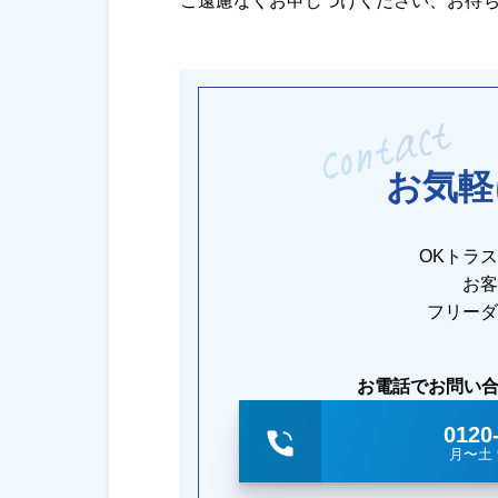
ご遠慮なくお申しつけください、お待
お気軽
OKトラ
お客
フリーダ
お電話でお問い
0120
月〜土 9