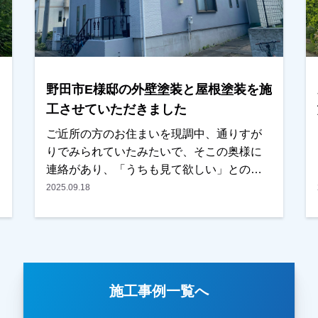
ございました。越谷市、春日部市、野田
市、吉川市、草加市またはその他地域でも
外壁塗装をお考えのお客様、まずはご相談
からでも大丈夫です！現地調査、お見積り
はもちろん無料にておこなっております。
野田市E様邸の外壁塗装と屋根塗装を施
またお支払い方法につきましても、無金利
ローンも取り扱ってますので、ご遠慮なく
工させていただきました
お申しつけください。お待ちしておりま
ご近所の方のお住まいを現調中、通りすが
す。
りでみられていたみたいで、そこの奥様に
連絡があり、「うちも見て欲しい」との事
で、そのまま現調をさせていただきまし
2025.09.18
た。以前の違う業者で見積もりを取られて
いたとの事ですが、思ったより高く、どう
するか考えていたとのことでした。奥様同
士がお友達みたいで、「〇〇さんが考えて
いるなら一緒に」との話になり、ご検討い
施工事例一覧へ
ただくことになりました。お見積りの他
に、カラーシミレーションも提案し、その