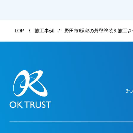
まりイメージを変えたくないとの事で、元
の色に近いものをご提案させていただきま
した。またお気にされている部分も打ち合
わせを重ねて解消し、仕上りにつきまして
TOP
施工事例
野田市I様邸の外壁塗装を施工
も問題ないとのことで、綺麗になったと非
常に喜んでいただけました。本当にありが
とうございました。越谷市、春日部市、野
田市、吉川市、草加市またその他地域でも
外壁塗装をお考えのお客様、まずはご相談
からでも大丈夫です！ 現地調査、お見積
りはもちろん無料にて行っております。ま
たお支払方法につきましても、無金利ロー
3
ンも取り扱っておりますので、ご遠慮なく
お申しつけください。おまちしておりま
す。