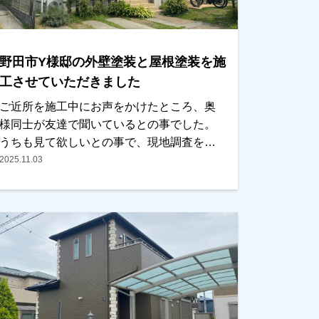
野田市Y様邸の外壁塗装と屋根塗装を施
工させていただきました
ご近所を施工中にお声をかけたところ、奥
様同士が友達で聞いているとの事でした。
うちも見て欲しいとの事で、現地調査をお
こない、お見積りをお出ししました。以前
2025.11.03
に違う業者で見積もりを取った事があった
みたいでしたが、あまりにも高かったの
と、しつこい営業が嫌だったとの事でし
た。弊社の資料とお見積りをお渡ししまし
たら、ご予算内で、内容も分かりやすかっ
たとの事で、ＯＫをいただき、任せていた
だきました。色は奥さまがお決めになられ
ましたが、こだわった方で、実は汚れの目