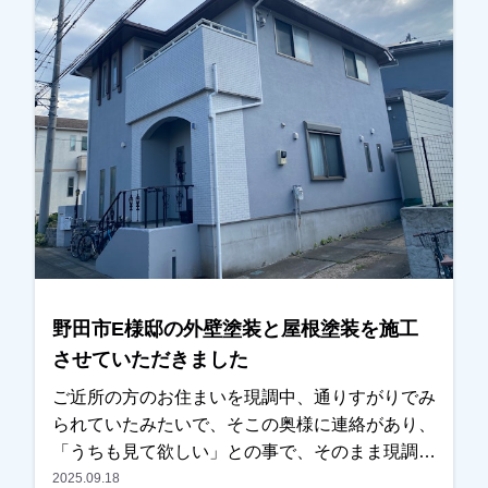
たくらいとの事でＯＫを頂き任せていただけまし
た。色については、あまりイメージを変えたくな
いとの事で、元の色に近いものをご提案させてい
ただきました。またお気にされている部分も打ち
合わせを重ねて解消し、仕上りにつきましても問
題ないとのことで、綺麗になったと非常に喜んで
いただけました。本当にありがとうございまし
た。越谷市、春日部市、野田市、吉川市、草加市
またその他地域でも外壁塗装をお考えのお客様、
まずはご相談からでも大丈夫です！ 現地調査、
お見積りはもちろん無料にて行っております。ま
たお支払方法につきましても、無金利ローンも取
野田市E様邸の外壁塗装と屋根塗装を施工
り扱っておりますので、ご遠慮なくお申しつけく
させていただきました
ださい。おまちしております。
ご近所の方のお住まいを現調中、通りすがりでみ
られていたみたいで、そこの奥様に連絡があり、
「うちも見て欲しい」との事で、そのまま現調を
させていただきました。以前の違う業者で見積も
2025.09.18