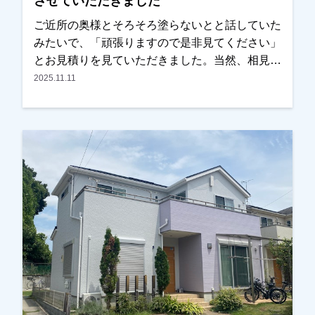
させていただきました
ご近所の奥様とそろそろ塗らないとと話していた
みたいで、「頑張りますので是非見てください」
とお見積りを見ていただきました。当然、相見積
もりでしたが内容・条件を見比べた時に、弊社が
2025.11.11
良かったとの事で、任せていただきました。外装
以外に内装もできる？とのご相談もお受けし、内
装も任せていただきました。塗装はもちろん、内
装の仕上がりも 「こんな所まで見てくれる
の！？」とびっくりされていましたが、非常に喜
んでいただき、ご満足して頂けたみたいでよかっ
たです。ありがとうございました。越谷市、春日
部市、野田市、吉川市、草加市またはその他地域
でも外壁塗装をお考えのお客様、まずはご相談か
らでも大丈夫です！現地調査、お見積りはもちろ
ん無料にておこなっております。またお支払い方
法につきましても、無金利ローンも取り扱ってま
すので、ご遠慮なくお申しつけください。お待ち