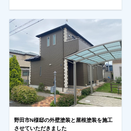
りを取られていたとの事ですが、思ったより高
く、どうするか考えていたとのことでした。奥様
同士がお友達みたいで、「〇〇さんが考えている
なら一緒に」との話になり、ご検討いただくこと
になりました。お見積りの他に、カラーシミレー
ションも提案し、その中の一つが気にいったとの
事でした。金額も前回業者と比べても、内容・金
額ともに考えていた通りとの事で、任せていただ
きました。施工後、仕上がった外壁と周りとのバ
ランスよく、感動したとまで言っていただき、喜
んでいただけました。本当にありがとうございま
した。越谷市、春日部市、野田市、吉川市、草加
市またその他地域でも外壁塗装をお考えのお客
様、まずはご相談からでも大丈夫です！現地調
査、お見積りはもちろん無料にて行っておりま
す。またお支払方法につきましても、無金利ロー
野田市N様邸の外壁塗装と屋根塗装を施工
ンも取り扱っておりますので、ご遠慮なくお申し
させていただきました
つけください！お待ちしております！