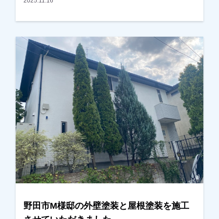
近所の奥様ともご相談しながら検討され、弊社に
2025.11.16
任せて頂く事になりました。色を決める際に、二
色使いにするか一色にするか、迷われていました
が、弊社で施工した近所の方の色を参考にされ、
一色でまとめることにされました。いい色に仕上
がっているとの事で喜んでいただけました。あり
がとうございました。越谷市、春日部市、野田
市、吉川市、草加市またはその他地域でも外壁塗
装をお考えのお客様、まずはご相談からでも大丈
夫です！現地調査、お見積りをもちろん無料にて
おこなっております。またお支払い方法につきま
しても、無金利ローンも取り扱っておりますの
で、ご遠慮なくお申しつけください。お待ちして
おります。
野田市M様邸の外壁塗装と屋根塗装を施工