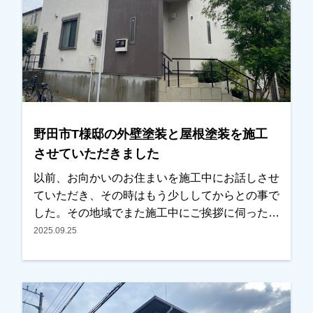
とてもいいとご満足していただけました。ありが
とうございました。越谷市、春日部市、野田市、
吉川市、草加市またはその他地域でも外壁塗装を
お考えのお客様、まずはご相談からでも大丈夫で
す！現地調査、お見積りはもちろん無料にておこ
なっております。またお支払い方法につきまして
も、無金利ローンも取り扱っておりますので、ご
野田市T様邸の外壁塗装と屋根塗装を施工
遠慮なくお申し付けください。お待ちしておりま
させていただきました
す。
以前、お向かいのお住まいを施工中にお話しさせ
ていただき、その時はもう少ししてからとの事で
した。その地域でまた施工中にご挨拶に伺ったと
ころ、ちょうどそろそろやろうかと思っていたと
2025.09.25
の事で、見積もりと資料を見ていただくこととな
りました。ご近所に何件か実績のお住まいもあ
り、仕上りと職人の仕事ぶりは以前の時から見て
いただいていたとの事で、内容と金額も考えてい