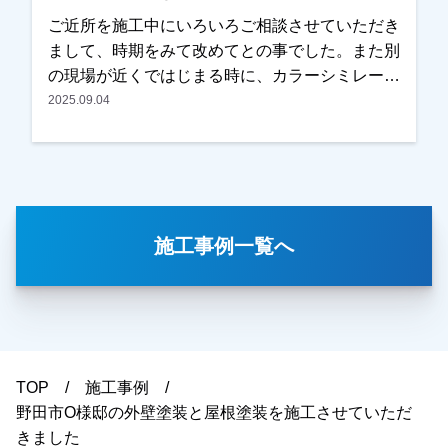
ご近所を施工中にいろいろご相談させていただき
まして、時期をみて改めてとの事でした。また別
の現場が近くではじまる時に、カラーシミレーシ
ョンをお持ちしご提案させていただきました。時
2025.09.04
期的にそろそろ考えるとの事で、お見積りもご用
意させていただき、内容・金額ともにＯＫとの事
で任せていただきました。色を決められる際には
奥様もご一緒に検討されて、何種類かカラーシミ
レーションをお出しした中から選んでいただきま
施工事例一覧へ
した。イメージされている通りに仕上がっている
との事で、ご主人様、奥様ともに喜んでいただけ
ました。本当にありがとうございました。越谷
市・春日部市・野田市・吉川市・草加市またその
他地域でも外壁塗装をお考えのお客様、まずはご
相談からでも大丈夫です！現地調査、お見積りは
TOP
施工事例
もちろん無料にて行っております。またお支払い
野田市O様邸の外壁塗装と屋根塗装を施工させていただ
方法につきましても、無金利ローンを取り扱って
きました