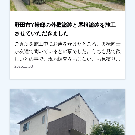
しております。
野田市Y様邸の外壁塗装と屋根塗装を施工
させていただきました
ご近所を施工中にお声をかけたところ、奥様同士
が友達で聞いているとの事でした。うちも見て欲
しいとの事で、現地調査をおこない、お見積りを
お出ししました。以前に違う業者で見積もりを取
2025.11.03
った事があったみたいでしたが、あまりにも高か
ったのと、しつこい営業が嫌だったとの事でし
た。弊社の資料とお見積りをお渡ししましたら、
ご予算内で、内容も分かりやすかったとの事で、
ＯＫをいただき、任せていただきました。色は奥
さまがお決めになられましたが、こだわった方
で、実は汚れの目立つ見えない箇所には濃い色を
もってきてます。また薄紫いろも非常に綺麗で、
ご近所の方からも評判がよかったです。仕上りも