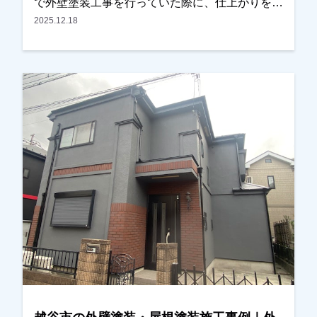
で外壁塗装工事を行っていた際に、仕上がりをご
思っております。この度は大切なお住まいの外壁
覧になっていたそうで「とても綺麗に仕上がって
2025.12.18
塗装・屋根カバー工法工事をお任せいただき、誠
いるので気になっていました」とお声をかけてい
にありがとうございました。
ただきました。お話を伺うと、・外壁の汚れ・目
地（コーキング）の劣化が気になっており、そろ
そろ外壁塗装を検討しなければと考えていたとの
ことでした。そこでまず現地調査を行い、外壁の
状態や目地の傷みなどを確認させていただき、外
壁塗装工事のお見積りをご提出いたしました。施
工内容や金額についてもご納得いただきました
が、特に「近所で施工していたお宅のように綺麗
にしてほしい」というご希望が強く、今回も同じ
職人が担当して施工させていただくことになりま
した。外壁の色決めについては、カラーシミュレ
ーションをいくつかご確認いただき、最終的にお
住まいの雰囲気に合う色をお選びいただきまし
た。施工後は「とても綺麗に仕上がりました」と
のお言葉をいただき、ご満足いただけたようで私