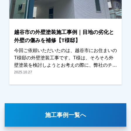
いただき、外壁塗装と屋根塗装工事をお任せいた
だくことになりました。また塗装工事とあわせ
て、ベランダ屋根の撤去についてのご相談もいた
だき、こちらも弊社にて対応させていただきまし
越谷市の外壁塗装施工事例｜目地の劣化と
た。施工後は「とてもきれいに仕上がりました」
外壁の傷みを補修【T様邸】
とのお言葉をいただき、ご満足いただけたようで
私たちも大変嬉しく思っております。この度は大
今回ご依頼いただいたのは、越谷市にお住まいの
切なお住まいの外壁塗装・屋根塗装工事をお任せ
T様邸の外壁塗装工事です。T様は、そろそろ外
いただき、誠にありがとうございました。
壁塗装を検討しようとお考えの際に、弊社のチラ
シをご覧いただき、口コミなども確認されたうえ
2025.10.27
でお問い合わせくださいました。奥様がご在宅の
タイミングで現地調査を行い、・外壁の傷み・目
地（コーキング）の劣化など、気になっている箇
所を詳しく確認させていただきました。また外壁
の色についてもご希望をお伺いし、カラーシミュ
施工事例一覧へ
レーションなども含めて、外壁塗装の施工内容を
ご提案させていただきました。今回、他社様との
相見積もりだったとのことですが、施工内容や金