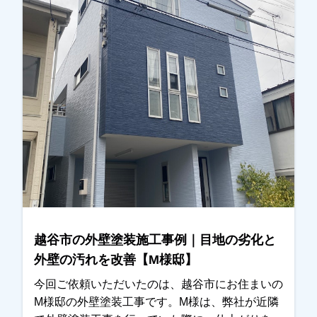
た時よりも屋根の劣化が進んでいる状態であるこ
とに気が付きました。その旨をお伝えし、改めて
現地調査を行い、屋根の状態を写真でご確認いた
だきました。実際に写真をご覧いただいたとこ
ろ、・屋根材の劣化・外壁の目地（コーキング）
の傷みが進んでいることが分かり、今回の工事を
ご検討いただくことになりました。屋根について
は、塗装ではなく耐久性を考慮し、**屋根カバー
工法（重ね葺き工事）**をご提案させていただ
き、外壁は塗装工事にて施工させていただきまし
た。屋根は劣化が進むと雨漏りの原因になること
もあるため、早めに対処できてよかったとご主人
様にもお話しいただきました。また、外壁の色決
越谷市の外壁塗装施工事例｜目地の劣化と
めについてはかなり悩まれておりましたが、カラ
外壁の汚れを改善【M様邸】
ーシミュレーションを使いながら何度か打ち合わ
せをさせていただき、最終的には落ち着いた雰囲
今回ご依頼いただいたのは、越谷市にお住まいの
気の外観に仕上がりました。仕上がりにも大変ご
M様邸の外壁塗装工事です。M様は、弊社が近隣
満足いただくことができ、私たちもとても嬉しく