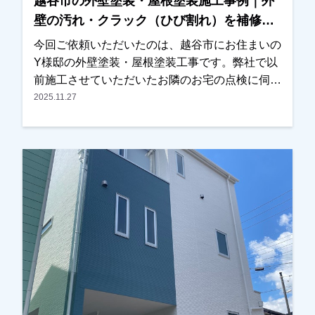
越谷市の外壁塗装・屋根塗装施工事例｜外
たちも大変嬉しく思っております。この度は大切
壁の汚れ・クラック（ひび割れ）を補修
なお住まいの外壁塗装工事をお任せいただき、誠
【Y様邸】
にありがとうございました。
今回ご依頼いただいたのは、越谷市にお住まいの
Y様邸の外壁塗装・屋根塗装工事です。弊社で以
前施工させていただいたお隣のお宅の点検に伺っ
た際、Y様邸の屋根の状態が気になったため、お
2025.11.27
声をかけさせていただきました。屋根の状態を確
認させていただいたところ、塗膜の劣化が進んで
いる部分が見られたため、写真を撮影し実際の状
態をご確認いただきました。また外壁について
も、・外壁の汚れ・クラック（ひび割れ）が見ら
れ、これまで一度も塗装をされていないとのこと
でしたので、外壁塗装と屋根塗装をご提案させて
いただきました。今回が初めての塗装工事とのこ
とで、工事内容や費用、塗料の種類などについて
ご不安な点も多かったため、ご質問をひとつひと
つお伺いしながら丁寧にご説明させていただきま
した。その後、施工内容と金額についてもご納得