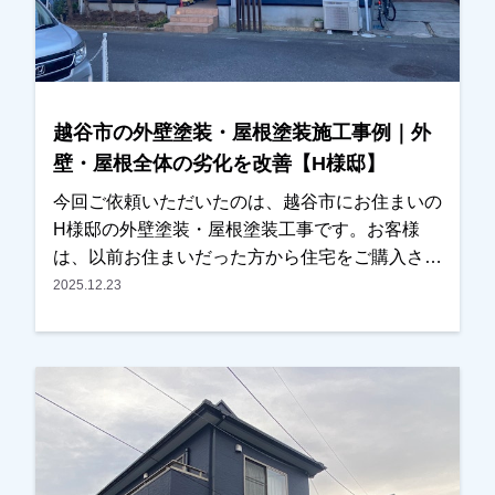
き、私たちも大変嬉しく思っております。この度
は大切なお住まいの外壁塗装・屋根塗装工事をお
任せいただき誠にありがとうございました。
越谷市の外壁塗装・屋根塗装施工事例｜外
壁・屋根全体の劣化を改善【H様邸】
今回ご依頼いただいたのは、越谷市にお住まいの
H様邸の外壁塗装・屋根塗装工事です。お客様
は、以前お住まいだった方から住宅をご購入され
たばかりで、これから長く住まわれるにあたり、
2025.12.23
外壁や屋根の全体的な劣化が気になっていたとの
ことでご相談をいただきました。今回が初めての
外壁塗装ということもあり、塗装工事の流れや塗
料の種類などについて、できるだけ分かりやすく
ご説明させていただきました。また、色決めの際
にはカラーシミュレーションを使用し、何パター
ンか実際のイメージをご確認いただきながら検討