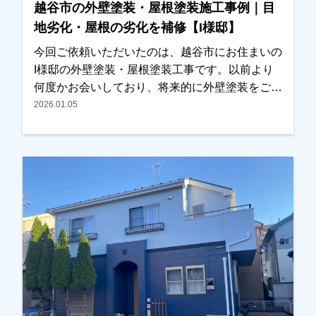
越谷市の外壁塗装・屋根塗装施工事例｜目
地劣化・屋根の劣化を補修【I様邸】
今回ご依頼いただいたのは、越谷市にお住まいの
I様邸の外壁塗装・屋根塗装工事です。以前より
何度かお会いしており、将来的に外壁塗装をご検
討されているとのお話をいただいておりました。
2026.01.05
その後、近くに伺った際にご挨拶させていただい
たところ、改めて外壁や屋根の状態を確認してほ
しいとのご相談をいただきました。現地調査を行
ったところ、・外壁の目地（コーキング）の劣
化・屋根塗膜の劣化が見られたため、外壁塗装と
屋根塗装をご提案させていただきました。カラー
シミュレーションも行い、ご希望の色味を確認し
ながら塗料や施工内容を調整し、今回施工をお任
せいただくことになりました。施工後は、「職人
さんも丁寧で安心して任せられました」「仕上が
りにも大変満足しています」とのお言葉をいただ