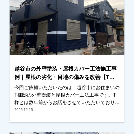
していただきました。最終的には、見本帳もご覧
いただきながら、お住まいの雰囲気に合う色を一
緒に決定いたしました。施工後は、「仕上がりも
きれいで、特に外壁の色がとても気に入っていま
す」とのお言葉をいただき、私たちも大変嬉しく
思っております。外壁塗装や屋根塗装は、工事が
終わったら終わりではなく、その後のメンテナン
スも大切です。これから長いお付き合いになるか
と思いますので、気になることがございましたら
越谷市の外壁塗装・屋根カバー工法施工事
いつでもお気軽にご相談ください。この度は大切
例｜屋根の劣化・目地の傷みを改善【T様
なお住まいの外壁塗装・屋根塗装工事をお任せい
邸】
ただき、誠にありがとうございました。
今回ご依頼いただいたのは、越谷市にお住まいの
T様邸の外壁塗装と屋根カバー工法工事です。T
様とは数年前からお話をさせていただいており、
近くに伺った際にはご挨拶をさせていただくな
2025.12.15
ど、長くお付き合いさせていただいているお客様
でした。ある日、近くの現場に伺った際にご自宅
の前を通り、ご挨拶に伺ったところ、以前拝見し