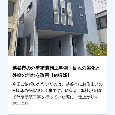
だきました。実際に写真をご覧いただいたとこ
ろ、・屋根材の劣化・外壁の目地（コーキング）
の傷みが進んでいることが分かり、今回の工事を
ご検討いただくことになりました。屋根について
は、塗装ではなく耐久性を考慮し、**屋根カバー
工法（重ね葺き工事）**をご提案させていただ
き、外壁は塗装工事にて施工させていただきまし
た。屋根は劣化が進むと雨漏りの原因になること
もあるため、早めに対処できてよかったとご主人
様にもお話しいただきました。また、外壁の色決
越谷市の外壁塗装施工事例｜目地の劣化と
めについてはかなり悩まれておりましたが、カラ
外壁の汚れを改善【M様邸】
ーシミュレーションを使いながら何度か打ち合わ
せをさせていただき、最終的には落ち着いた雰囲
今回ご依頼いただいたのは、越谷市にお住まいの
気の外観に仕上がりました。仕上がりにも大変ご
M様邸の外壁塗装工事です。M様は、弊社が近隣
満足いただくことができ、私たちもとても嬉しく
で外壁塗装工事を行っていた際に、仕上がりをご
思っております。この度は大切なお住まいの外壁
覧になっていたそうで「とても綺麗に仕上がって
2025.12.18
塗装・屋根カバー工法工事をお任せいただき、誠
いるので気になっていました」とお声をかけてい
にありがとうございました。