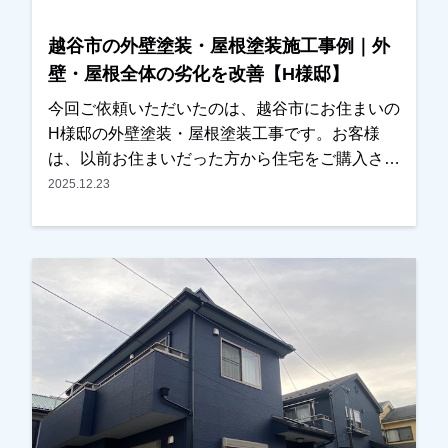
越谷市の外壁塗装・屋根塗装施工事例｜外
壁・屋根全体の劣化を改善【H様邸】
今回ご依頼いただいたのは、越谷市にお住まいの
H様邸の外壁塗装・屋根塗装工事です。お客様
は、以前お住まいだった方から住宅をご購入され
たばかりで、これから長く住まわれるにあたり、
2025.12.23
外壁や屋根の全体的な劣化が気になっていたとの
ことでご相談をいただきました。今回が初めての
外壁塗装ということもあり、塗装工事の流れや塗
料の種類などについて、できるだけ分かりやすく
ご説明させていただきました。また、色決めの際
にはカラーシミュレーションを使用し、何パター
ンか実際のイメージをご確認いただきながら検討
していただきました。最終的には、見本帳もご覧
いただきながら、お住まいの雰囲気に合う色を一
緒に決定いたしました。施工後は、「仕上がりも