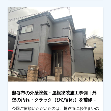
ただきました。お話を伺うと、・外壁の汚れ・目
地（コーキング）の劣化が気になっており、そろ
そろ外壁塗装を検討しなければと考えていたとの
ことでした。そこでまず現地調査を行い、外壁の
状態や目地の傷みなどを確認させていただき、外
壁塗装工事のお見積りをご提出いたしました。施
工内容や金額についてもご納得いただきました
が、特に「近所で施工していたお宅のように綺麗
にしてほしい」というご希望が強く、今回も同じ
職人が担当して施工させていただくことになりま
した。外壁の色決めについては、カラーシミュレ
ーションをいくつかご確認いただき、最終的にお
住まいの雰囲気に合う色をお選びいただきまし
た。施工後は「とても綺麗に仕上がりました」と
のお言葉をいただき、ご満足いただけたようで私
越谷市の外壁塗装・屋根塗装施工事例｜外
たちも大変嬉しく思っております。この度は大切
壁の汚れ・クラック（ひび割れ）を補修
なお住まいの外壁塗装工事をお任せいただき、誠
【Y様邸】
にありがとうございました。
今回ご依頼いただいたのは、越谷市にお住まいの