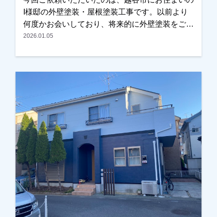
I様邸の外壁塗装・屋根塗装工事です。以前より
何度かお会いしており、将来的に外壁塗装をご検
討されているとのお話をいただいておりました。
2026.01.05
その後、近くに伺った際にご挨拶させていただい
たところ、改めて外壁や屋根の状態を確認してほ
しいとのご相談をいただきました。現地調査を行
ったところ、・外壁の目地（コーキング）の劣
化・屋根塗膜の劣化が見られたため、外壁塗装と
屋根塗装をご提案させていただきました。カラー
シミュレーションも行い、ご希望の色味を確認し
ながら塗料や施工内容を調整し、今回施工をお任
せいただくことになりました。施工後は、「職人
さんも丁寧で安心して任せられました」「仕上が
りにも大変満足しています」とのお言葉をいただ
き、私たちも大変嬉しく思っております。この度
は大切なお住まいの外壁塗装・屋根塗装工事をお
任せいただき誠にありがとうございました。