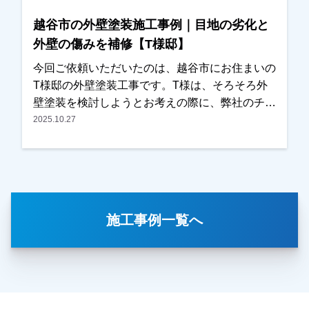
だき、こちらも弊社にて対応させていただきまし
越谷市の外壁塗装施工事例｜目地の劣化と
た。施工後は「とてもきれいに仕上がりました」
外壁の傷みを補修【T様邸】
とのお言葉をいただき、ご満足いただけたようで
私たちも大変嬉しく思っております。この度は大
今回ご依頼いただいたのは、越谷市にお住まいの
切なお住まいの外壁塗装・屋根塗装工事をお任せ
T様邸の外壁塗装工事です。T様は、そろそろ外
いただき、誠にありがとうございました。
壁塗装を検討しようとお考えの際に、弊社のチラ
シをご覧いただき、口コミなども確認されたうえ
2025.10.27
でお問い合わせくださいました。奥様がご在宅の
タイミングで現地調査を行い、・外壁の傷み・目
地（コーキング）の劣化など、気になっている箇
所を詳しく確認させていただきました。また外壁
の色についてもご希望をお伺いし、カラーシミュ
施工事例一覧へ
レーションなども含めて、外壁塗装の施工内容を
ご提案させていただきました。今回、他社様との
相見積もりだったとのことですが、施工内容や金
額面についてご納得いただき、弊社に外壁塗装工
事をお任せいただくことになりました。施工後は