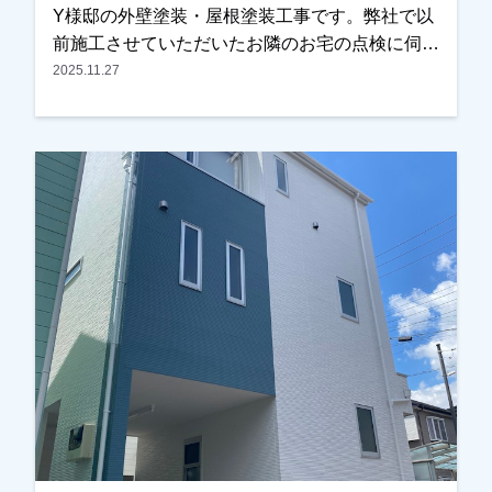
Y様邸の外壁塗装・屋根塗装工事です。弊社で以
前施工させていただいたお隣のお宅の点検に伺っ
た際、Y様邸の屋根の状態が気になったため、お
2025.11.27
声をかけさせていただきました。屋根の状態を確
認させていただいたところ、塗膜の劣化が進んで
いる部分が見られたため、写真を撮影し実際の状
態をご確認いただきました。また外壁について
も、・外壁の汚れ・クラック（ひび割れ）が見ら
れ、これまで一度も塗装をされていないとのこと
でしたので、外壁塗装と屋根塗装をご提案させて
いただきました。今回が初めての塗装工事とのこ
とで、工事内容や費用、塗料の種類などについて
ご不安な点も多かったため、ご質問をひとつひと
つお伺いしながら丁寧にご説明させていただきま
した。その後、施工内容と金額についてもご納得
いただき、外壁塗装と屋根塗装工事をお任せいた
だくことになりました。また塗装工事とあわせ
て、ベランダ屋根の撤去についてのご相談もいた