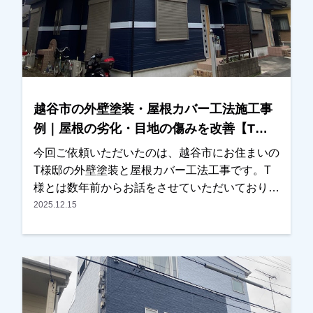
きれいで、特に外壁の色がとても気に入っていま
す」とのお言葉をいただき、私たちも大変嬉しく
思っております。外壁塗装や屋根塗装は、工事が
終わったら終わりではなく、その後のメンテナン
スも大切です。これから長いお付き合いになるか
と思いますので、気になることがございましたら
越谷市の外壁塗装・屋根カバー工法施工事
いつでもお気軽にご相談ください。この度は大切
例｜屋根の劣化・目地の傷みを改善【T様
なお住まいの外壁塗装・屋根塗装工事をお任せい
邸】
ただき、誠にありがとうございました。
今回ご依頼いただいたのは、越谷市にお住まいの
T様邸の外壁塗装と屋根カバー工法工事です。T
様とは数年前からお話をさせていただいており、
近くに伺った際にはご挨拶をさせていただくな
2025.12.15
ど、長くお付き合いさせていただいているお客様
でした。ある日、近くの現場に伺った際にご自宅
の前を通り、ご挨拶に伺ったところ、以前拝見し
た時よりも屋根の劣化が進んでいる状態であるこ
とに気が付きました。その旨をお伝えし、改めて
現地調査を行い、屋根の状態を写真でご確認いた